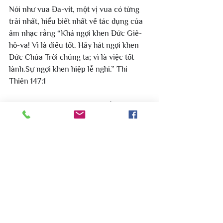
Nói như vua Đa-vít, một vị vua có từng 
trải nhất, hiểu biết nhất về tác dụng của 
âm nhạc rằng “Khá ngợi khen Đức Giê-
hô-va! Vì là điều tốt. Hãy hát ngợi khen 
Đức Chúa Trời chúng ta; vì là việc tốt 
lành.Sự ngợi khen hiệp lễ nghi.” Thi 
Thiên 147:1
Nguyện sự ngợi khen sẽ luôn ở trên môi 
miệng chúng ta.
Biên tập bởi Mục Vụ Do Thái Lời Sự 
Sống Việt Nam.
https://www.mucvudothai.org/
https://www.facebook.com/mucvudothai/
#Amnhac
#thophuong
#ngoikhen