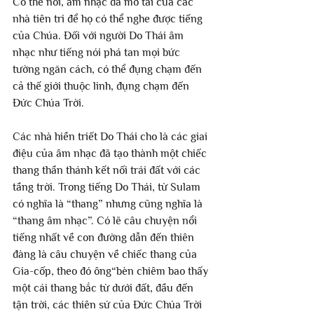
Có thể nói, âm nhạc đã mở tai của các 
nhà tiên tri để họ có thể nghe được tiếng 
của Chúa. Đối với người Do Thái âm 
nhạc như tiếng nói phá tan mọi bức 
tường ngăn cách, có thể đụng chạm đến 
cả thế giới thuộc linh, đụng chạm đến 
Đức Chúa Trời.
Các nhà hiền triết Do Thái cho là các giai 
điệu của âm nhạc đã tạo thành một chiếc 
thang thần thánh kết nối trái đất với các 
tầng trời. Trong tiếng Do Thái, từ Sulam 
có nghĩa là “thang” nhưng cũng nghĩa là 
“thang âm nhạc”. Có lẽ câu chuyện nổi 
tiếng nhất về con đường dẫn đến thiên 
đàng là câu chuyện về chiếc thang của 
Gia-cốp, theo đó ông“bèn chiêm bao thấy 
một cái thang bắc từ dưới đất, đầu đến 
tận trời, các thiên sứ của Đức Chúa Trời 