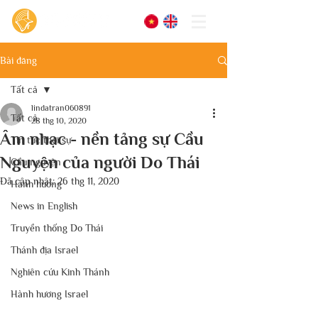
Bài đăng
Tất cả
lindatran060891
Tất cả
28 thg 10, 2020
Âm nhạc - nền tảng sự Cầu
Tin tức thời sự
Nguyện của người Do Thái
Cầu nguyện
Đã cập nhật:
26 thg 11, 2020
Hành hương
News in English
Truyền thống Do Thái
Thánh địa Israel
Nghiên cứu Kinh Thánh
Hành hương Israel