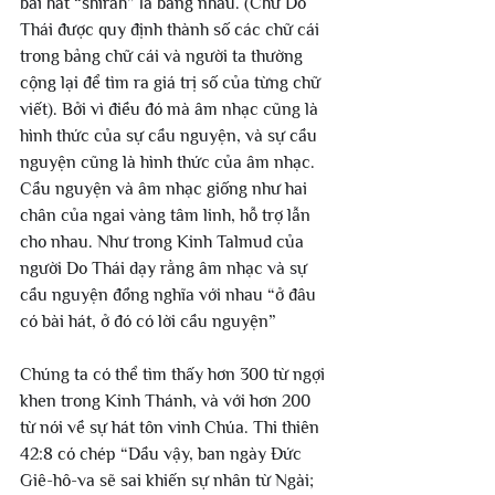
bài hát “shirah” là bằng nhau. (Chữ Do 
Thái được quy định thành số các chữ cái 
trong bảng chữ cái và người ta thường 
cộng lại để tìm ra giá trị số của từng chữ 
viết). Bởi vì điều đó mà âm nhạc cũng là 
hình thức của sự cầu nguyện, và sự cầu 
nguyện cũng là hình thức của âm nhạc. 
Cầu nguyện và âm nhạc giống như hai 
chân của ngai vàng tâm linh, hỗ trợ lẫn 
cho nhau. Như trong Kinh Talmud của 
người Do Thái dạy rằng âm nhạc và sự 
cầu nguyện đồng nghĩa với nhau “ở đâu 
có bài hát, ở đó có lời cầu nguyện”
Chúng ta có thể tìm thấy hơn 300 từ ngợi 
khen trong Kinh Thánh, và với hơn 200 
từ nói về sự hát tôn vinh Chúa. Thi thiên 
42:8 có chép “Dầu vậy, ban ngày Đức 
Giê-hô-va sẽ sai khiến sự nhân từ Ngài; 