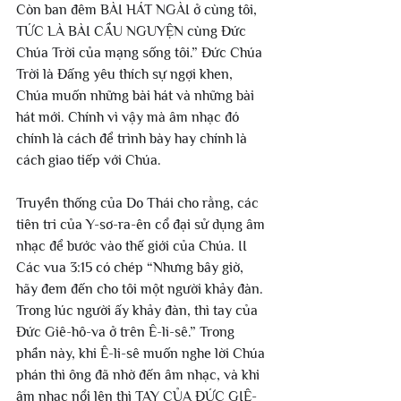
Còn ban đêm BÀI HÁT NGÀI ở cùng tôi, 
TỨC LÀ BÀI CẦU NGUYỆN cùng Đức 
Chúa Trời của mạng sống tôi.” Đức Chúa 
Trời là Đấng yêu thích sự ngợi khen, 
Chúa muốn những bài hát và những bài 
hát mới. Chính vì vậy mà âm nhạc đó 
chính là cách để trình bày hay chính là 
cách giao tiếp với Chúa.
Truyền thống của Do Thái cho rằng, các 
tiên tri của Y-sơ-ra-ên cổ đại sử dụng âm 
nhạc để bước vào thế giới của Chúa. II 
Các vua 3:15 có chép “Nhưng bây giờ, 
hãy đem đến cho tôi một người khảy đàn. 
Trong lúc người ấy khảy đàn, thì tay của 
Đức Giê-hô-va ở trên Ê-li-sê.” Trong 
phần này, khi Ê-li-sê muốn nghe lời Chúa 
phán thì ông đã nhờ đến âm nhạc, và khi 
âm nhạc nổi lên thì TAY CỦA ĐỨC GIÊ-