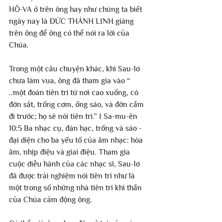
HÔ-VA ở trên ông hay như chúng ta biết 
ngày nay là ĐỨC THÁNH LINH giáng 
trên ông để ông có thể nói ra lời của 
Chúa.
Trong một câu chuyện khác, khi Sau-lơ 
chưa làm vua, ông đã tham gia vào “ 
..một đoàn tiên tri từ nơi cao xuống, có 
đờn sắt, trống cơm, ống sáo, và đờn cầm 
đi trước; họ sẽ nói tiên tri.” I Sa-mu-ên 
10:5 Ba nhạc cụ, đàn hạc, trống và sáo - 
đại diện cho ba yếu tố của âm nhạc: hòa 
âm, nhịp điệu và giai điệu. Tham gia 
cuộc diễu hành của các nhạc sĩ, Sau-lơ 
đã được trải nghiệm nói tiên tri như là 
một trong số những nhà tiên tri khi thần 
của Chúa cảm động ông.