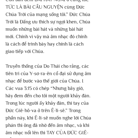
TỨC LÀ BÀI CẦU NGUYỆN cùng Đức 
Chúa Trời của mạng sống tôi.” Đức Chúa 
Trời là Đấng ưu thích sự ngợi khen, Chúa 
muốn những bài hát và những bài hát 
mới. Chính vì vậy mà âm nhạc đó chính 
là cách để trình bày hay chính là cách 
giao tiếp với Chúa.
Truyền thống của Do Thái cho rằng, các 
tiên tri của Y-sơ-ra-ên cổ đại sử dụng âm 
nhạc để bước vào thế giới của Chúa. I 
Các vua 3:15 có chép “Nhưng bây giờ, 
hãy đem đến cho tôi một người khảy đàn. 
Trong lúc người ấy khảy đàn, thì tay của 
Đức Giê-hô-va ở trên Ê-li-sê.” Trong 
phần này, khi Ê-li-sê muốn nghe lời Chúa 
phán thì ông đã nhờ đến âm nhạc, và khi 
âm nhạc nổi lên thì TAY CỦA ĐỨC GIÊ-