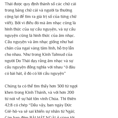
Thái được quy định thành số các chữ cái 
trong bảng chữ cái và người ta thường 
cộng lại để tìm ra giá trị số của từng chữ 
viết). Bởi vì điều đó mà âm nhạc cũng là 
hình thức của sự cầu nguyện, và sự cầu 
nguyện cũng là hình thức của âm nhạc. 
Cầu nguyện và âm nhạc giống như hai 
chân của ngai vàng tâm linh, hỗ trợ lẫn 
cho nhau. Như trong Kinh Talmud của 
người Do Thái dạy rằng âm nhạc và sự 
cầu nguyện đồng nghĩa với nhau “ở đâu 
có bài hát, ở đó có lời cầu nguyện”
Chúng ta có thể tìm thấy hơn 300 từ ngợi 
khen trong Kinh Thánh, và với hơn 200 
từ nói về sự hát tôn vinh Chúa. Thi thiên 
42:8 có chép “Dầu vậy, ban ngày Đức 
Giê-hô-va sẽ sai khiến sự nhân từ Ngài; 
Còn ban đêm BÀI HÁT NGÀI ở cùng tôi, 