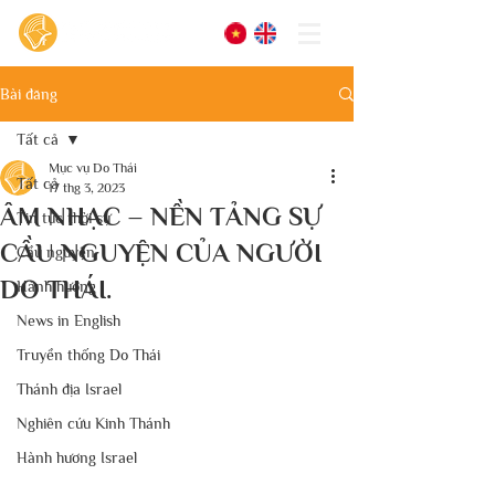
Bài đăng
Tất cả
Mục vụ Do Thái
Tất cả
17 thg 3, 2023
ÂM NHẠC – NỀN TẢNG SỰ
Tin tức thời sự
CẦU NGUYỆN CỦA NGƯỜI
Cầu nguyện
DO THÁI.
Hành hương
News in English
Truyền thống Do Thái
Thánh địa Israel
Nghiên cứu Kinh Thánh
Hành hương Israel