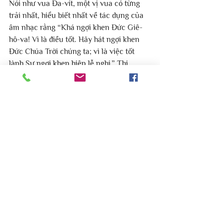
Nói như vua Đa-vít, một vị vua có từng 
trải nhất, hiểu biết nhất về tác dụng của 
âm nhạc rằng “Khá ngợi khen Đức Giê-
hô-va! Vì là điều tốt. Hãy hát ngợi khen 
Đức Chúa Trời chúng ta; vì là việc tốt 
lành.Sự ngợi khen hiệp lễ nghi.” Thi 
Thiên 147:1
Nguyện sự ngợi khen sẽ luôn ở trên môi 
miệng chúng ta.
Biên tập bởi Mục Vụ Do Thái Lời Sự 
Sống Việt Nam.
#mucvudothai
#hoithanhloisusongvietnam
#âm_nhạc_do_thái
Truyền thống Do Thái