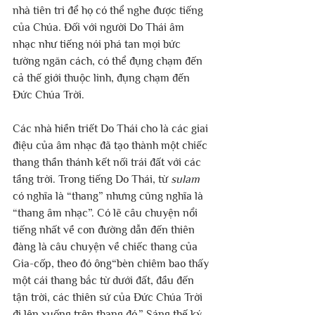
nhà tiên tri để họ có thể nghe được tiếng 
của Chúa. Đối với người Do Thái âm 
nhạc như tiếng nói phá tan mọi bức 
tường ngăn cách, có thể đụng chạm đến 
cả thế giới thuộc linh, đụng chạm đến 
Đức Chúa Trời.
Các nhà hiền triết Do Thái cho là các giai 
điệu của âm nhạc đã tạo thành một chiếc 
thang thần thánh kết nối trái đất với các 
tầng trời. Trong tiếng Do Thái, từ 
sulam
có nghĩa là “thang” nhưng cũng nghĩa là 
“thang âm nhạc”. Có lẽ câu chuyện nổi 
tiếng nhất về con đường dẫn đến thiên 
đàng là câu chuyện về chiếc thang của 
Gia-cốp, theo đó ông“bèn chiêm bao thấy 
một cái thang bắc từ dưới đất, đầu đến 
tận trời, các thiên sứ của Đức Chúa Trời 
đi lên xuống trên thang đó.” Sáng thế ký 