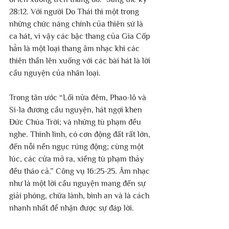
28:12. Với người Do Thái thì một trong 
những chức năng chính của thiên sứ là 
ca hát, vì vậy các bậc thang của Gia Cốp 
hẳn là một loại thang âm nhạc khi các 
thiên thần lên xuống với các bài hát là lời 
cầu nguyện của nhân loại.
Trong tân ước “Lối nửa đêm, Phao-lô và 
Si-la đương cầu nguyện, hát ngợi khen 
Đức Chúa Trời; và những tù phạm đều 
nghe. Thình lình, có cơn động đất rất lớn, 
đến nỗi nền ngục rúng động; cùng một 
lúc, các cửa mở ra, xiềng tù phạm thảy 
đều tháo cả.” Công vụ 16:25-25. Âm nhạc 
như là một lời cầu nguyện mang đến sự 
giải phóng, chữa lành, bình an và là cách 
nhanh nhất để nhận được sự đáp lời.