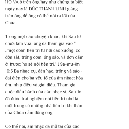
HÔ-VA ở trên ông hay như chúng ta biết 
ngày nay là ĐỨC THÁNH LINH giáng 
trên ông để ông có thể nói ra lời của 
Chúa.
Trong một câu chuyện khác, khi Sau lơ 
chưa làm vua, ông đã tham gia vào “ 
..một đoàn tiên tri từ nơi cao xuống, có 
đờn sắt, trống cơm, ống sáo, và đờn cầm 
đi trước; họ sẽ nói tiên tri.” I Sa-mu-ên 
10:5 Ba nhạc cụ, đàn hạc, trống và sáo - 
đại diện cho ba yếu tố của âm nhạc: hòa 
âm, nhịp điệu và giai điệu. Tham gia 
cuộc diễu hành của các nhạc sĩ, Sau-lơ 
đã được trải nghiệm nói tiên tri như là 
một trong số những nhà tiên trị khi thần 
của Chúa cảm động ông.
Có thể nói, âm nhạc đã mở tai của các 