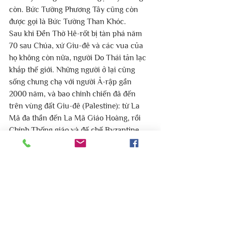
còn. Bức Tường Phương Tây cũng còn 
được gọi là Bức Tường Than Khóc.
Sau khi Đền Thờ Hê-rốt bị tàn phá năm 
70 sau Chúa, xứ Giu-đê và các vua của 
họ không còn nữa, người Do Thái tản lạc 
khắp thế giới. Những người ở lại cũng 
sống chung chạ với người Ả-rập gần 
2000 năm, và bao chinh chiến đã đến 
trên vùng đất Giu-đê (Palestine): từ La 
Mã đa thần đến La Mã Giáo Hoàng, rồi 
Chính Thống giáo và đế chế Byzantine, 
và cuộc chiến của Thập Tự Quân. Đến 
thế kỷ 19, Anh Quốc giữ ảnh hưởng của 
vùng nầy cho đến khi người Do Thái lưu 
vong đã trở về để tái lập quốc gia năm 
1948. Nhưng Giê-ru-sa-lem lúc ấy vẫn 
còn thuộc về vùng trú ngụ của người Ả-
rập. Trong cuộc chiến Sáu Ngày năm 