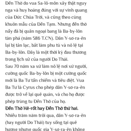
Đền Thờ do vua Sa-lô-môn xây thật nguy 
nga và huy hoàng đúng với sự vinh quang 
của Đức Chúa Trời, và cũng theo cùng 
khuôn mẫu của Đền Tạm. Nhưng đền thờ 
nầy đã bị quân ngoại bang là Ba-by-lôn 
tàn phá (năm 586 T.CN). Dân Y-sơ-ra-ên 
lại bị tản lạc, bắt làm phu tù và nô lệ tại 
Ba-by-lôn. Đây là một thời kỳ đau thương 
trong lịch sử của người Do Thái.
Sau 70 năm xa xứ làm nô lệ nơi xứ người, 
cường quốc Ba-by-lôn bị một cường quốc 
mới là Ba Tư tấn chiếm và tiêu diệt. Vua 
Ba Tư là Cyrus cho phép dân Y-sơ-ra-ên 
được trở về lại quê quán, và cho họ được 
phép trùng tu Đền Thờ của họ.
Đền Thờ Hê-rốt hay Đền Thờ thứ hai.
Nhiều trăm năm trôi qua, dân Y-sơ-ra-ên 
(hay người Do Thái) tuy sống tại quê 
hương nhưng quốc gia Y-sơ-ra-ên không 