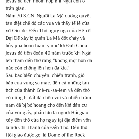
Jesus đã đến nhóm họp khi Ngài còn ở 
trần gian.
Năm 70 S.CN, Người La Mã cương quyết 
tàn diệt chế độ các vua và thầy tế lễ của 
xứ Giu-đê. Đền Thờ nguy nga của Hê-rốt 
Đại Đế xây bị quân La Mã đốt cháy và 
hủy phá hoàn toàn, y như lời Đức Chúa 
Jesus đã tiên đoán 40 năm trước khi Ngài 
lên thăm đền thờ rằng “không một hòn đá 
nào còn chồng lên hòn đá kia.”
Sau bao biến chuyển, chiến tranh, gió 
bão của vùng sa mạc, đến cả những tàn 
tích của thành Giê-ru-sa-lem và đền thờ 
cũ cũng bị đất đá chôn vùi và nhiều trăm 
năm đã bị bỏ hoang cho đến khi dân cư 
của vùng ấy, phần lớn là người Hồi giáo 
xây đền thờ của họ ngay tại địa điểm vốn 
là nơi Chí Thánh của Đền Thờ. Đền thờ 
Hồi giáo được gọi là Dome of the Rock 