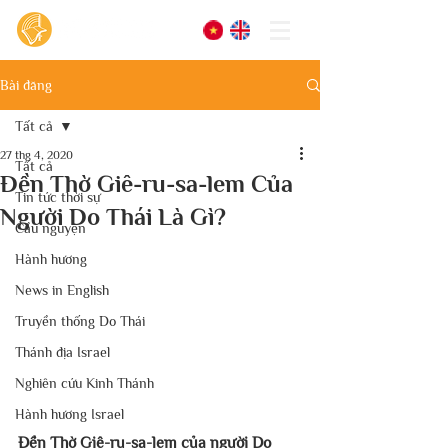
Bài đăng
Tất cả
27 thg 4, 2020
Tất cả
Đền Thờ Giê-ru-sa-lem Của
Tin tức thời sự
Người Do Thái Là Gì?
Cầu nguyện
Hành hương
News in English
Truyền thống Do Thái
Thánh địa Israel
Nghiên cứu Kinh Thánh
Hành hương Israel
Đền Thờ Giê-ru-sa-lem của người Do 