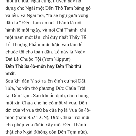
một trụ lửa. Ngài cũng truyền dạy họ 
dựng cho Ngài một Đền Thờ Tạm bằng gỗ 
và lều. Và Ngài nói, “ta sẽ ngự giữa vòng 
dân ta.” Đền Tạm có nơi Thánh là nơi 
hành lễ mỗi ngày, và nơi Chí Thánh, chỉ 
một năm một lần, chỉ duy nhất Thầy Tế 
Lễ Thượng Phẩm mới được vào làm lễ 
chuộc tội cho toàn dân. Lễ nầy là Ngày 
Đại Lễ Chuộc Tội (Yom Kippur).
Đền Thờ Sa-lô-môn hay Đền Thờ thứ 
nhất.
Sau khi dân Y-sơ-ra-ên định cư nơi Đất 
Hứa, họ vẫn thờ phượng Đức Chúa Trời 
tại Đền Tạm. Sau khi ổn định, dân chúng 
mới xin Chúa cho họ có một vì vua. Đến 
đời của vì vua thứ ba của họ là Vua Sa-lô-
môn (năm 957 T.CN), Đức Chúa Trời mới 
cho phép vua được xây một Đền Thánh 
thật cho Ngài (không còn Đền Tạm nữa). 