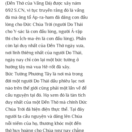
(Đền Thờ của Vầng Đá) được xây năm 
692 S.CN, vì tục truyền rằng đó là vầng 
đá mà ông tổ Áp-ra-ham đã dâng con đầu 
lòng cho Đức Chúa Trời (người Do Thái 
cho Y-sác là con đầu lòng, người Ả-rập 
thì cho Ích-ma-ên là con đầu lòng). Phần 
còn lại duy nhất của Đền Thờ ngày xưa, 
nơi linh thiêng nhất của người Do Thái, 
ngày nay chỉ còn lại một bức tường ở 
hướng tây mà vua Hê-rốt đã xây.
Bức Tường Phương Tây là nơi mà trong 
đời một người Do Thái dầu phiêu lạc nơi 
nào trên thế giới cũng phải một lần về để 
cầu nguyện tại đó. Họ xem đó là tàn tích 
duy nhất của một Đền Thờ mà chính Đức 
Chúa Trời đã hiện diện thực thể. Tại đây 
người ta cầu nguyện và dâng lên Chúa 
nỗi niềm của họ, thương khóc một đền 
thờ huy hoàng cho Chúa ngự nay chẳng 