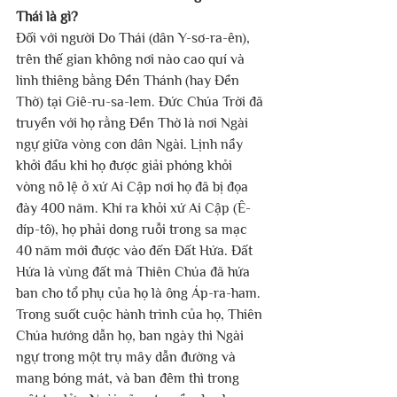
Thái là gì?
Đối với người Do Thái (dân Y-sơ-ra-ên), 
trên thế gian không nơi nào cao quí và 
linh thiêng bằng Đền Thánh (hay Đền 
Thờ) tại Giê-ru-sa-lem. Đức Chúa Trời đã 
truyền với họ rằng Đền Thờ là nơi Ngài 
ngự giữa vòng con dân Ngài. Lịnh nầy 
khởi đầu khi họ được giải phóng khỏi 
vòng nô lệ ở xứ Ai Cập nơi họ đã bị đọa 
đày 400 năm. Khi ra khỏi xứ Ai Cập (Ê-
díp-tô), họ phải dong ruỗi trong sa mạc 
40 năm mới được vào đến Đất Hứa. Đất 
Hứa là vùng đất mà Thiên Chúa đã hứa 
ban cho tổ phụ của họ là ông Áp-ra-ham. 
Trong suốt cuộc hành trình của họ, Thiên 
Chúa hướng dẫn họ, ban ngày thì Ngài 
ngự trong một trụ mây dẫn đường và 
mang bóng mát, và ban đêm thì trong 