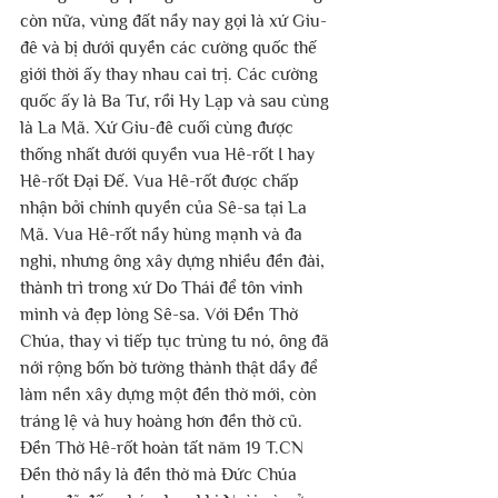
còn nữa, vùng đất nầy nay gọi là xứ Giu-
đê và bị dưới quyền các cường quốc thế 
giới thời ấy thay nhau cai trị. Các cường 
quốc ấy là Ba Tư, rồi Hy Lạp và sau cùng 
là La Mã. Xứ Giu-đê cuối cùng được 
thống nhất dưới quyền vua Hê-rốt I hay 
Hê-rốt Đại Đế. Vua Hê-rốt được chấp 
nhận bởi chính quyền của Sê-sa tại La 
Mã. Vua Hê-rốt nầy hùng mạnh và đa 
nghi, nhưng ông xây dựng nhiều đền đài, 
thành trì trong xứ Do Thái để tôn vinh 
mình và đẹp lòng Sê-sa. Với Đền Thờ 
Chúa, thay vì tiếp tục trùng tu nó, ông đã 
nới rộng bốn bờ tường thành thật dầy để 
làm nền xây dựng một đền thờ mới, còn 
tráng lệ và huy hoàng hơn đền thờ cũ. 
Đền Thờ Hê-rốt hoàn tất năm 19 T.CN 
Đền thờ nầy là đền thờ mà Đức Chúa 