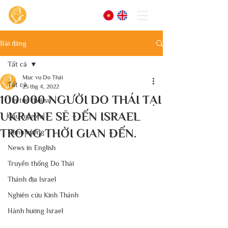
Bài đăng
Tất cả
Mục vụ Do Thái
Tất cả
25 thg 4, 2022
100 000 NGƯỜI DO THÁI TẠI
Tin tức thời sự
UKRAINE SẼ ĐẾN ISRAEL
Cầu nguyện
TRONG THỜI GIAN ĐẾN.
Hành hương
News in English
Truyền thống Do Thái
Thánh địa Israel
Nghiên cứu Kinh Thánh
Hành hương Israel