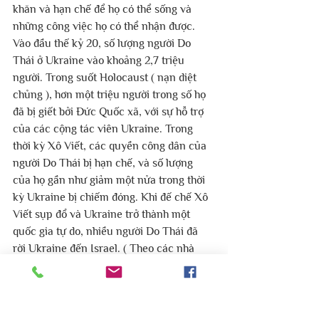
khăn và hạn chế để họ có thể sống và 
những công việc họ có thể nhận được. 
Vào đầu thế kỷ 20, số lượng người Do 
Thái ở Ukraine vào khoảng 2,7 triệu 
người. Trong suốt Holocaust ( nạn diệt 
chủng ), hơn một triệu người trong số họ 
đã bị giết bởi Đức Quốc xã, với sự hỗ trợ 
của các cộng tác viên Ukraine. Trong 
thời kỳ Xô Viết, các quyền công dân của 
người Do Thái bị hạn chế, và số lượng 
của họ gần như giảm một nửa trong thời 
kỳ Ukraine bị chiếm đóng. Khi đế chế Xô 
Viết sụp đổ và Ukraine trở thành một 
quốc gia tự do, nhiều người Do Thái đã 
rời Ukraine đến Israel. ( Theo các nhà 
chức trách Israel ).
( Nguồn từ trang israelreport )