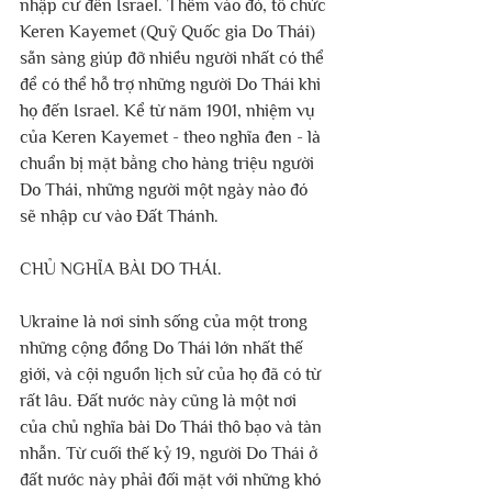
nhập cư đến Israel. Thêm vào đó, tổ chức 
Keren Kayemet (Quỹ Quốc gia Do Thái) 
sẵn sàng giúp đỡ nhiều người nhất có thể 
để có thể hỗ trợ những người Do Thái khi 
họ đến Israel. Kể từ năm 1901, nhiệm vụ 
của Keren Kayemet - theo nghĩa đen - là 
chuẩn bị mặt bằng cho hàng triệu người 
Do Thái, những người một ngày nào đó 
sẽ nhập cư vào Đất Thánh.
CHỦ NGHĨA BÀI DO THÁI.
Ukraine là nơi sinh sống của một trong 
những cộng đồng Do Thái lớn nhất thế 
giới, và cội nguồn lịch sử của họ đã có từ 
rất lâu. Đất nước này cũng là một nơi 
của chủ nghĩa bài Do Thái thô bạo và tàn 
nhẫn. Từ cuối thế kỷ 19, người Do Thái ở 
đất nước này phải đối mặt với những khó 