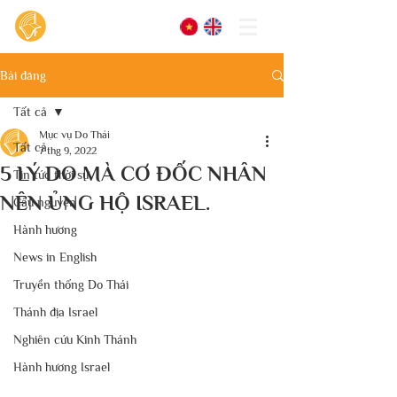
Bài đăng
Tất cả
Mục vụ Do Thái
Tất cả
7 thg 9, 2022
5 LÝ DO MÀ CƠ ĐỐC NHÂN
Tin tức thời sự
NÊN ỦNG HỘ ISRAEL.
Cầu nguyện
Hành hương
News in English
Truyền thống Do Thái
Thánh địa Israel
Nghiên cứu Kinh Thánh
Hành hương Israel