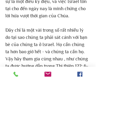
sự là một điều kỳ diệu, và việc Israel tồn 
tại cho đến ngày nay là minh chứng cho 
lời hứa vượt thời gian của Chúa. 
Đây chỉ là một vài trong số rất nhiều lý 
do tại sao chúng ta phải sát cánh với bạn 
bè của chúng ta ở Israel. Họ cần chúng 
ta hơn bao giờ hết - và chúng ta cần họ. 
Vậy hãy tham gia cùng nhau , như chúng 
ta được hướng dẫn trong Thi thiên 122: 6-
7 “ Hãy cầu hòa bình cho Giê-ru-sa-lem; 
Phàm kẻ nào yêu mến ngươi sẽ được thới 
thạnh. Nguyện sự hòa bình ở trong vách 
tường ngươi, Sự thới thạnh trong các 
cung ngươi! ” 
Cầu chúc cho một Giêrusalem thanh 
bình sẽ là một bản hợp ca ngày càng 
vang dội về sự quan phòng của Thiên 