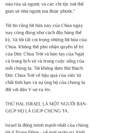
nào rủa sả ngươi; và các chi tộc nơi thế 
gian sẽ nhờ ngươi mà được phước.” 
Tôi tin rằng lời hứa này của Chúa ngày 
nay cũng đúng như cách đây hàng thế 
kỷ. Và tôi rất coi trọng những lời hứa của 
Chúa. Không thể phủ nhận quyền tể trị 
của Đức Chúa Trời và bàn tay của Ngài 
cả trong lịch sử và trong cuộc sống của 
mỗi chúng ta. Tôi không dám thử thách 
Đức Chúa Trời về hậu quả của việc từ 
chối tình bạn và sự ủng hộ của chúng ta 
đối với dân Y-sơ-ra-ên.
THỨ HAI, ISRAEL LÀ MỘT NGƯỜI BẠN- 
GIÚP HỌ LÀ GIÚP CHÚNG TA.
Israel là đồng minh mạnh nhất của chúng 
tôi ở Trung Đông - về mặt quân sự, kinh 