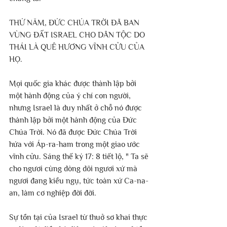
THỨ NĂM, ĐỨC CHÚA TRỜI ĐÃ BAN 
VÙNG ĐẤT ISRAEL CHO DÂN TỘC DO 
THÁI LÀ QUÊ HƯƠNG VĨNH CỬU CỦA 
HỌ.
Mọi quốc gia khác được thành lập bởi 
một hành động của ý chí con người, 
nhưng Israel là duy nhất ở chỗ nó được 
thành lập bởi một hành động của Đức 
Chúa Trời. Nó đã được Đức Chúa Trời 
hứa với Áp-ra-ham trong một giao ước 
vĩnh cửu. Sáng thế ký 17: 8 tiết lộ, " Ta sẽ 
cho ngươi cùng dòng dõi ngươi xứ mà 
ngươi đang kiều ngụ, tức toàn xứ Ca-na-
an, làm cơ nghiệp đời đời.
Sự tồn tại của Israel từ thuở sơ khai thực 