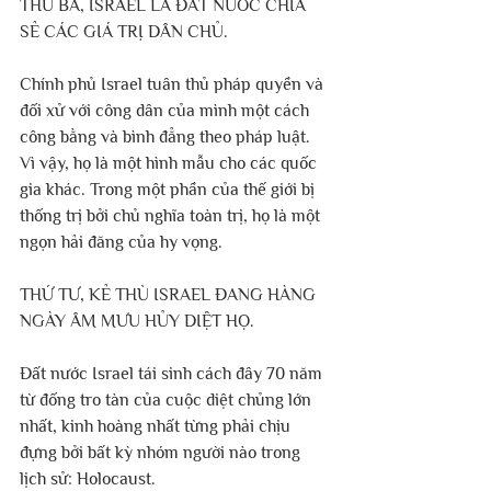
THỨ BA, ISRAEL LÀ ĐẤT NƯỚC CHIA 
SẺ CÁC GIÁ TRỊ DÂN CHỦ.
Chính phủ Israel tuân thủ pháp quyền và 
đối xử với công dân của mình một cách 
công bằng và bình đẳng theo pháp luật. 
Vì vậy, họ là một hình mẫu cho các quốc 
gia khác. Trong một phần của thế giới bị 
thống trị bởi chủ nghĩa toàn trị, họ là một 
ngọn hải đăng của hy vọng. 
THỨ TƯ, KẺ THÙ ISRAEL ĐANG HÀNG 
NGÀY ÂM MƯU HỦY DIỆT HỌ.
Đất nước Israel tái sinh cách đây 70 năm 
từ đống tro tàn của cuộc diệt chủng lớn 
nhất, kinh hoàng nhất từng phải chịu 
đựng bởi bất kỳ nhóm người nào trong 
lịch sử: Holocaust. 