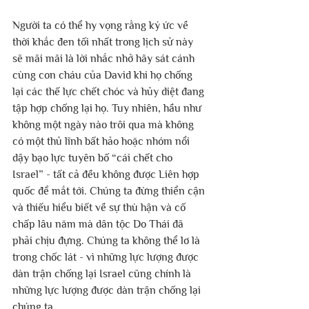
Người ta có thể hy vọng rằng ký ức về 
thời khắc đen tối nhất trong lịch sử này 
sẽ mãi mãi là lời nhắc nhở hãy sát cánh 
cùng con cháu của David khi họ chống 
lại các thế lực chết chóc và hủy diệt đang 
tập hợp chống lại họ. Tuy nhiên, hầu như 
không một ngày nào trôi qua mà không 
có một thủ lĩnh bất hảo hoặc nhóm nổi 
dậy bạo lực tuyên bố “cái chết cho 
Israel” - tất cả đều không được Liên hợp 
quốc để mắt tới. Chúng ta đừng thiển cận 
và thiếu hiểu biết về sự thù hận và cố 
chấp lâu năm mà dân tộc Do Thái đã 
phải chịu đựng. Chúng ta không thể lơ là 
trong chốc lát - vì những lực lượng được 
dàn trận chống lại Israel cũng chính là 
những lực lượng được dàn trận chống lại 
chúng ta.  