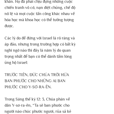
khăn. Họ đã phải chịu đựng những cuộc 
chiến tranh vô cớ, nạn diệt chủng, chế độ 
nô lệ và mọi cuộc tấn công khác nhau về 
hóa học mà khoa học có thể tưởng tượng 
được. 
Các lý do để đứng với Israel là rõ ràng và 
áp đảo, nhưng trong trường hợp có bất kỳ 
nghi ngờ nào thì đây là năm lý do quan 
trọng nhất để bạn có thể dành tấm lòng 
ủng hộ Israel:
TRƯỚC TIÊN, ĐỨC CHÚA TRỜI HỨA 
BAN PHƯỚC CHO NHỮNG AI BAN 
PHƯỚC CHO Y-SƠ-RA-ÊN.
Trong Sáng thế ký 12: 3, Chúa phán về 
dân Y-sơ-ra-ên, “Ta sẽ ban phước cho 
người nào chúc phước ngươi, rủa sả kẻ 