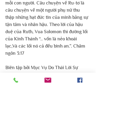
mỗi con người. Câu chuyện về Ru-tơ là 
câu chuyện về một người phụ nữ thu 
thập những hạt đức tin của mình bằng sự 
tận tâm và nhân hậu. Theo lời của hậu 
duệ của Ruth, Vua Solomon thì đường lối 
của Kinh Thánh “.. vốn là nẻo khoái 
lạc,Và các lối nó cả đều bình an.”. Châm 
ngôn 3:17
Biên tập bởi Mục Vụ Do Thái Lời Sự 
Sống Việt Nam.
#mucvudothai
#hoithanhloisusongvietnam
#Shavuot
#lễ_ngũ_tuần
Truyền thống Do Thái