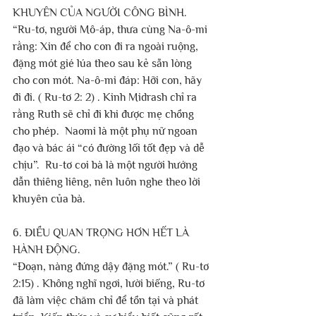
KHUYÊN CỦA NGƯỜI CÔNG BÌNH.
“Ru-tơ, người Mô-áp, thưa cùng Na-ô-mi 
rằng: Xin để cho con đi ra ngoài ruộng, 
đặng mót gié lúa theo sau kẻ sẵn lòng 
cho con mót. Na-ô-mi đáp: Hỡi con, hãy 
đi đi. ( Ru-tơ 2: 2) . Kinh Midrash chỉ ra 
rằng Ruth sẽ chỉ đi khi được mẹ chồng 
cho phép.  Naomi là một phụ nữ ngoan 
đạo và bác ái “có đường lối tốt đẹp và dễ 
chịu”.  Ru-tơ coi bà là một người hướng 
dẫn thiêng liêng, nên luôn nghe theo lời 
khuyên của bà.
6. ĐIỀU QUAN TRỌNG HƠN HẾT LÀ 
HÀNH ĐỘNG.
“Đoạn, nàng đứng dậy đặng mót.” ( Ru-tơ 
2:15) . Không nghĩ ngơi, lười biếng, Ru-tơ 
đã làm việc chăm chỉ để tồn tại và phát 