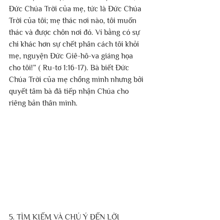
Đức Chúa Trời của mẹ, tức là Đức Chúa 
Trời của tôi; mẹ thác nơi nào, tôi muốn 
thác và được chôn nơi đó. Ví bằng có sự 
chi khác hơn sự chết phân cách tôi khỏi 
mẹ, nguyện Đức Giê-hô-va giáng họa 
cho tôi!” ( Ru-tơ 1:16-17). Bà biết Đức 
Chúa Trời của mẹ chồng mình nhưng bởi 
quyết tâm bà đã tiếp nhận Chúa cho 
riêng bản thân mình.
5. TÌM KIẾM VÀ CHÚ Ý ĐẾN LỜI 