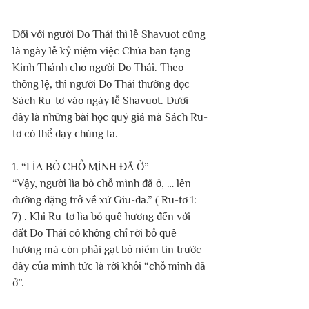
Đối với người Do Thái thì lễ Shavuot cũng 
là ngày lễ kỷ niệm việc Chúa ban tặng 
Kinh Thánh cho người Do Thái. Theo 
thông lệ, thì người Do Thái thường đọc 
Sách Ru-tơ vào ngày lễ Shavuot. Dưới 
đây là những bài học quý giá mà Sách Ru-
tơ có thể dạy chúng ta.
1. “LÌA BỎ CHỖ MÌNH ĐÃ Ở”
“Vậy, người lìa bỏ chỗ mình đã ở, … lên 
đường đặng trở về xứ Giu-đa.” ( Ru-tơ 1: 
7) . Khi Ru-tơ lìa bỏ quê hương đến với 
đất Do Thái cô không chỉ rời bỏ quê 
hương mà còn phải gạt bỏ niềm tin trước 
đây của mình tức là rời khỏi “chỗ mình đã 
ở”.  