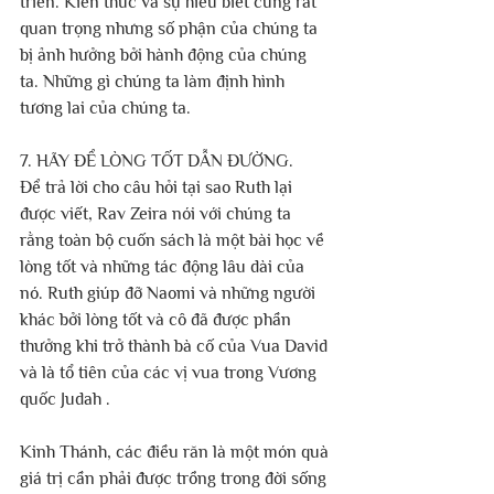
triển. Kiến ​​thức và sự hiểu biết cũng rất 
quan trọng nhưng số phận của chúng ta 
bị ảnh hưởng bởi hành động của chúng 
ta. Những gì chúng ta làm định hình 
tương lai của chúng ta.
7. HÃY ĐỂ LÒNG TỐT DẪN ĐƯỜNG.
Để trả lời cho câu hỏi tại sao Ruth lại 
được viết, Rav Zeira nói với chúng ta 
rằng toàn bộ cuốn sách là một bài học về 
lòng tốt và những tác động lâu dài của 
nó. Ruth giúp đỡ Naomi và những người 
khác bởi lòng tốt và cô đã được phần 
thưởng khi trở thành bà cố của Vua David 
và là tổ tiên của các vị vua trong Vương 
quốc Judah .
Kinh Thánh, các điều răn là một món quà 
giá trị cần phải được trồng trong đời sống 