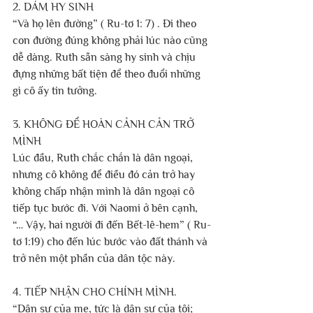
2. DÁM HY SINH
“Và họ lên đường” ( Ru-tơ 1: 7) . Đi theo 
con đường đúng không phải lúc nào cũng 
dễ dàng. Ruth sẵn sàng hy sinh và chịu 
đựng những bất tiện để theo đuổi những 
gì cô ấy tin tưởng.
3. KHÔNG ĐỂ HOÀN CẢNH CẢN TRỞ 
MÌNH
Lúc đầu, Ruth chắc chắn là dân ngoại, 
nhưng cô không để điều đó cản trở hay 
không chấp nhận mình là dân ngoại cô 
tiếp tục bước đi. Với Naomi ở bên cạnh, 
“… Vậy, hai người đi đến Bết-lê-hem” ( Ru-
tơ 1:19) cho đến lúc bước vào đất thánh và 
trở nên một phần của dân tộc này.
4. TIẾP NHẬN CHO CHÍNH MÌNH.
“Dân sự của mẹ, tức là dân sự của tôi; 