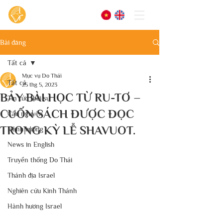
Bài đăng
Tất cả
Mục vụ Do Thái
Tất cả
25 thg 5, 2023
BẢY BÀI HỌC TỪ RU-TƠ –
Tin tức thời sự
CUỐN SÁCH ĐƯỢC ĐỌC
Cầu nguyện
TRONG KỲ LỄ SHAVUOT.
Hành hương
News in English
Truyền thống Do Thái
Thánh địa Israel
Nghiên cứu Kinh Thánh
Hành hương Israel