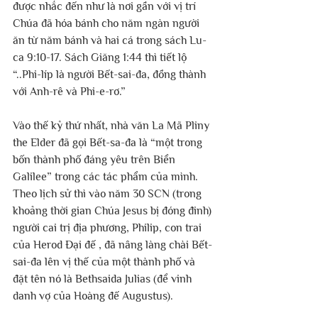
được nhắc đến như là nơi gần với vị trí 
Chúa đã hóa bánh cho năm ngàn người 
ăn từ năm bánh và hai cá trong sách Lu-
ca 9:10-17. Sách Giăng 1:44 thì tiết lộ 
“..Phi-líp là người Bết-sai-đa, đồng thành 
với Anh-rê và Phi-e-rơ.”
Vào thế kỷ thứ nhất, nhà văn La Mã Pliny 
the Elder đã gọi Bết-sa-đa là “một trong 
bốn thành phố đáng yêu trên Biển 
Galilee” trong các tác phẩm của mình. 
Theo lịch sử thì vào năm 30 SCN (trong 
khoảng thời gian Chúa Jesus bị đóng đinh) 
người cai trị địa phương, Philip, con trai 
của Herod Đại đế , đã nâng làng chài Bết-
sai-đa lên vị thế của một thành phố và 
đặt tên nó là Bethsaida Julias (để vinh 
danh vợ của Hoàng đế Augustus).