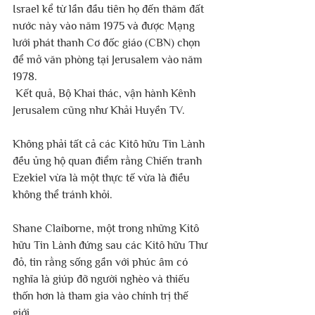
Israel kể từ lần đầu tiên họ đến thăm đất 
nước này vào năm 1975 và được Mạng 
lưới phát thanh Cơ đốc giáo (CBN) chọn 
để mở văn phòng tại Jerusalem vào năm 
1978. 
 Kết quả, Bộ Khai thác, vận hành Kênh 
Jerusalem cũng như Khải Huyền TV. 
Không phải tất cả các Kitô hữu Tin Lành 
đều ủng hộ quan điểm rằng Chiến tranh 
Ezekiel vừa là một thực tế vừa là điều 
không thể tránh khỏi. 
Shane Claiborne, một trong những Kitô 
hữu Tin Lành đứng sau các Kitô hữu Thư 
đỏ, tin rằng sống gần với phúc âm có 
nghĩa là giúp đỡ người nghèo và thiếu 
thốn hơn là tham gia vào chính trị thế 
giới. 