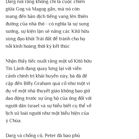
Darg nói rằng không chỉ là cuộc chiến 
giữa Gog và Magog gần, mà nó còn 
mang đến bản dịch tiếng vang lên thiên 
đường của nhà thờ - có nghĩa là sự sung 
sướng, sự kiện lặn sẽ nâng các Kitô hữu 
sùng đạo khỏi Trái đất để tránh cho họ 
nỗi kinh hoàng thời kỳ kết thúc 
Nhận thấy tiếc nuối rằng một số Kitô hữu 
Tin Lành đang quay lưng lại với viễn 
cảnh chính trị khải huyền này, bà đã đề 
cập đến Billy Graham quá cố như một ví 
dụ về một nhà thuyết giáo không bao giờ 
dao động trước sự ủng hộ của ông đối với 
người dân Israel và sự hiểu biết cụ thể về 
lịch sử loài người như một biểu hiện của 
ý Chúa. 
Darg và chồng cô, Peter đã bao phủ 