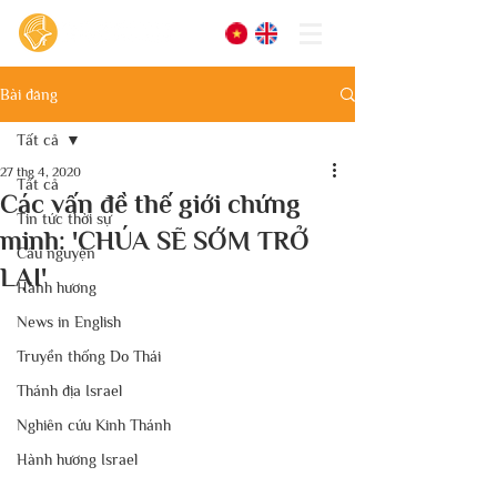
Bài đăng
Tất cả
27 thg 4, 2020
Tất cả
Các vấn đề thế giới chứng
Tin tức thời sự
minh: 'CHÚA SẼ SỚM TRỞ
Cầu nguyện
LẠI'
Hành hương
News in English
Truyền thống Do Thái
Thánh địa Israel
Nghiên cứu Kinh Thánh
Hành hương Israel