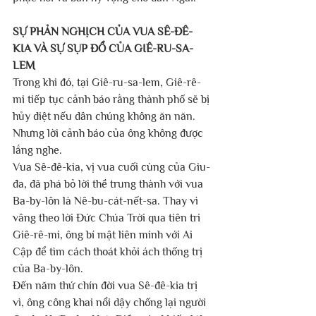
SỰ PHẢN NGHỊCH CỦA VUA SÊ-ĐÊ-
KIA VÀ SỰ SỤP ĐỔ CỦA GIÊ-RU-SA-
LEM
Trong khi đó, tại Giê-ru-sa-lem, Giê-rê-
mi tiếp tục cảnh báo rằng thành phố sẽ bị 
hủy diệt nếu dân chúng không ăn năn. 
Nhưng lời cảnh báo của ông không được 
lắng nghe.
Vua Sê-đê-kia, vị vua cuối cùng của Giu-
đa, đã phá bỏ lời thề trung thành với vua 
Ba-by-lôn là Nê-bu-cát-nết-sa. Thay vì 
vâng theo lời Đức Chúa Trời qua tiên tri 
Giê-rê-mi, ông bí mật liên minh với Ai 
Cập để tìm cách thoát khỏi ách thống trị 
của Ba-by-lôn.
Đến năm thứ chín đời vua Sê-đê-kia trị 
vì, ông công khai nổi dậy chống lại người 