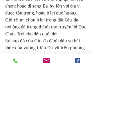
chọn: hoặc đi sang Ba-by-lôn với địa vị 
được tôn trọng, hoặc ở lại quê hương.
Giê-rê-mi chọn ở lại trong đất Giu-đa, 
nơi ông đã trung thành rao truyền lời Đức 
Chúa Trời cho đến cuối đời.
Sự sụp đổ của Giu-đa đánh dấu sự kết 
thúc của vương triều Đa-vít trên phương 
diện chính trị. Tuy nhiên, lời hứa của Đức 
Chúa Trời chưa kết thúc. Qua các tiên tri, 
Ngài đã hứa rằng dòng dõi Đa-vít sẽ được 
phục hồi theo chương trình đời đời của 
Ngài.
Sự hủy diệt này không phải là dấu hiệu 
Đức Chúa Trời thất bại, mà là sự ứng 
nghiệm lời Ngài đã phán qua Môi-se và 
các tiên tri: khi dân sự lìa bỏ Chúa, họ sẽ 
chịu hậu quả; nhưng khi họ trở lại với 
Ngài, Ngài sẽ phục hồi họ.