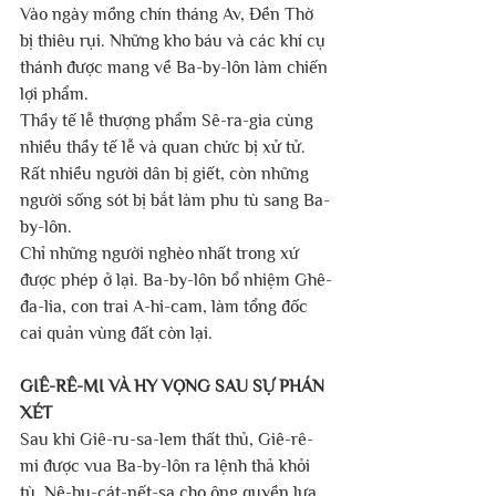
Vào ngày mồng chín tháng Av, Đền Thờ 
bị thiêu rụi. Những kho báu và các khí cụ 
thánh được mang về Ba-by-lôn làm chiến 
lợi phẩm.
Thầy tế lễ thượng phẩm Sê-ra-gia cùng 
nhiều thầy tế lễ và quan chức bị xử tử. 
Rất nhiều người dân bị giết, còn những 
người sống sót bị bắt làm phu tù sang Ba-
by-lôn.
Chỉ những người nghèo nhất trong xứ 
được phép ở lại. Ba-by-lôn bổ nhiệm Ghê-
đa-lia, con trai A-hi-cam, làm tổng đốc 
cai quản vùng đất còn lại.
GIÊ-RÊ-MI VÀ HY VỌNG SAU SỰ PHÁN 
XÉT
Sau khi Giê-ru-sa-lem thất thủ, Giê-rê-
mi được vua Ba-by-lôn ra lệnh thả khỏi 
tù. Nê-bu-cát-nết-sa cho ông quyền lựa 