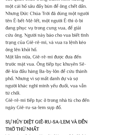
một cái hố sâu đầy bùn để ông chết dần.
Nhưng Đức Chúa Trời đã dùng một người 
tên Ê-bết-Mê-lết, một người Ê-thi-ô-bi 
đang phục vụ trong cung vua, để giải 
cứu ông. Người này báo cho vua biết tình 
trạng của Giê-rê-mi, và vua ra lệnh kéo 
ông lên khỏi hố.
Một lần nữa, Giê-rê-mi được đưa đến 
trước mặt vua. Ông tiếp tục khuyên Sê-
đê-kia đầu hàng Ba-by-lôn để cứu thành 
phố. Nhưng vì sợ mất danh dự và sợ 
người khác nghĩ mình yếu đuối, vua vẫn 
từ chối.
Giê-rê-mi tiếp tục ở trong nhà tù cho đến 
ngày Giê-ru-sa-lem sụp đổ.
SỰ HỦY DIỆT GIÊ-RU-SA-LEM VÀ ĐỀN 
THỜ THỨ NHẤT