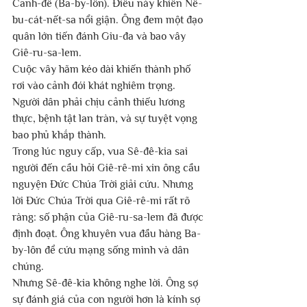
Canh-đê (Ba-by-lôn). Điều này khiến Nê-
bu-cát-nết-sa nổi giận. Ông đem một đạo 
quân lớn tiến đánh Giu-đa và bao vây 
Giê-ru-sa-lem.
Cuộc vây hãm kéo dài khiến thành phố 
rơi vào cảnh đói khát nghiêm trọng. 
Người dân phải chịu cảnh thiếu lương 
thực, bệnh tật lan tràn, và sự tuyệt vọng 
bao phủ khắp thành.
Trong lúc nguy cấp, vua Sê-đê-kia sai 
người đến cầu hỏi Giê-rê-mi xin ông cầu 
nguyện Đức Chúa Trời giải cứu. Nhưng 
lời Đức Chúa Trời qua Giê-rê-mi rất rõ 
ràng: số phận của Giê-ru-sa-lem đã được 
định đoạt. Ông khuyên vua đầu hàng Ba-
by-lôn để cứu mạng sống mình và dân 
chúng.
Nhưng Sê-đê-kia không nghe lời. Ông sợ 
sự đánh giá của con người hơn là kính sợ 