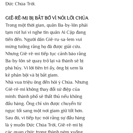
Đức Chúa Trời.
GIÊ-RÊ-MI BỊ BẮT BỚ VÌ NÓI LỜI CHÚA
Trong một thời gian, quân Ba-by-lôn phải 
tạm rút lui vì nghe tin quân Ai Cập đang 
tiến đến. Người dân Giê-ru-sa-lem vui 
mừng tưởng rằng họ đã được giải cứu.
Nhưng Giê-rê-mi tiếp tục cảnh báo rằng 
Ba-by-lôn sẽ quay trở lại và thành sẽ bị 
phá hủy. Vì lời tiên tri ấy, ông bị xem là 
kẻ phản bội và bị bắt giam.
Nhà vua triệu ông đến hỏi ý Chúa. Nhưng 
Giê-rê-mi không thay đổi sứ điệp của 
mình: thành phố sẽ thất thủ nếu không 
đầu hàng. Ông chỉ xin được chuyển từ 
ngục tối sang một nơi giam giữ tốt hơn.
Sau đó, vì tiếp tục nói rằng sự đầu hàng 
là ý muốn Đức Chúa Trời, Giê-rê-mi bị 
các quan chức trong thành ném xuống 