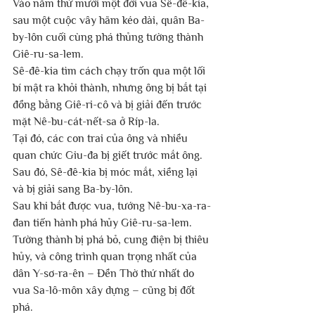
Vào năm thứ mười một đời vua Sê-đê-kia, 
sau một cuộc vây hãm kéo dài, quân Ba-
by-lôn cuối cùng phá thủng tường thành 
Giê-ru-sa-lem.
Sê-đê-kia tìm cách chạy trốn qua một lối 
bí mật ra khỏi thành, nhưng ông bị bắt tại 
đồng bằng Giê-ri-cô và bị giải đến trước 
mặt Nê-bu-cát-nết-sa ở Ríp-la.
Tại đó, các con trai của ông và nhiều 
quan chức Giu-đa bị giết trước mắt ông. 
Sau đó, Sê-đê-kia bị móc mắt, xiềng lại 
và bị giải sang Ba-by-lôn.
Sau khi bắt được vua, tướng Nê-bu-xa-ra-
đan tiến hành phá hủy Giê-ru-sa-lem. 
Tường thành bị phá bỏ, cung điện bị thiêu 
hủy, và công trình quan trọng nhất của 
dân Y-sơ-ra-ên – Đền Thờ thứ nhất do 
vua Sa-lô-môn xây dựng – cũng bị đốt 
phá.