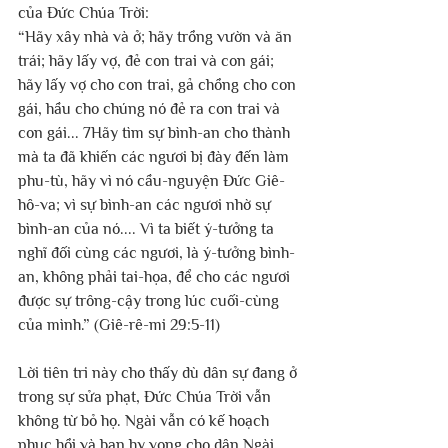
của Đức Chúa Trời:
“Hãy xây nhà và ở; hãy trồng vườn và ăn 
trái; hãy lấy vợ, đẻ con trai và con gái; 
hãy lấy vợ cho con trai, gả chồng cho con 
gái, hầu cho chúng nó đẻ ra con trai và 
con gái... 7Hãy tìm sự bình-an cho thành 
mà ta đã khiến các ngươi bị đày đến làm 
phu-tù, hãy vì nó cầu-nguyện Đức Giê-
hô-va; vì sự bình-an các ngươi nhờ sự 
bình-an của nó.... Vì ta biết ý-tưởng ta 
nghĩ đối cùng các ngươi, là ý-tưởng bình-
an, không phải tai-họa, để cho các ngươi 
được sự trông-cậy trong lúc cuối-cùng 
của mình.” (Giê-rê-mi 29:5-11)
Lời tiên tri này cho thấy dù dân sự đang ở 
trong sự sửa phạt, Đức Chúa Trời vẫn 
không từ bỏ họ. Ngài vẫn có kế hoạch 
phục hồi và ban hy vọng cho dân Ngài.