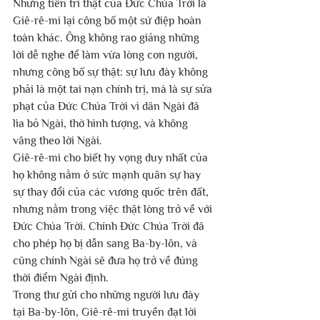
Nhưng tiên tri thật của Đức Chúa Trời là 
Giê-rê-mi lại công bố một sứ điệp hoàn 
toàn khác. Ông không rao giảng những 
lời dễ nghe để làm vừa lòng con người, 
nhưng công bố sự thật: sự lưu đày không 
phải là một tai nạn chính trị, mà là sự sửa 
phạt của Đức Chúa Trời vì dân Ngài đã 
lìa bỏ Ngài, thờ hình tượng, và không 
vâng theo lời Ngài.
Giê-rê-mi cho biết hy vọng duy nhất của 
họ không nằm ở sức mạnh quân sự hay 
sự thay đổi của các vương quốc trên đất, 
nhưng nằm trong việc thật lòng trở về với 
Đức Chúa Trời. Chính Đức Chúa Trời đã 
cho phép họ bị dẫn sang Ba-by-lôn, và 
cũng chính Ngài sẽ đưa họ trở về đúng 
thời điểm Ngài định.
Trong thư gửi cho những người lưu đày 
tại Ba-by-lôn, Giê-rê-mi truyền đạt lời 