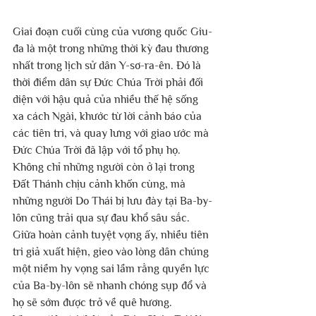
Giai đoạn cuối cùng của vương quốc Giu-
đa là một trong những thời kỳ đau thương 
nhất trong lịch sử dân Y-sơ-ra-ên. Đó là 
thời điểm dân sự Đức Chúa Trời phải đối 
diện với hậu quả của nhiều thế hệ sống 
xa cách Ngài, khước từ lời cảnh báo của 
các tiên tri, và quay lưng với giao ước mà 
Đức Chúa Trời đã lập với tổ phụ họ.
Không chỉ những người còn ở lại trong 
Đất Thánh chịu cảnh khốn cùng, mà 
những người Do Thái bị lưu đày tại Ba-by-
lôn cũng trải qua sự đau khổ sâu sắc. 
Giữa hoàn cảnh tuyệt vọng ấy, nhiều tiên 
tri giả xuất hiện, gieo vào lòng dân chúng 
một niềm hy vọng sai lầm rằng quyền lực 
của Ba-by-lôn sẽ nhanh chóng sụp đổ và 
họ sẽ sớm được trở về quê hương.