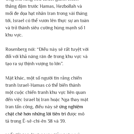
thắng đậm trước Hamas, Hezbollah và 
mối đe dọa hạt nhân Iran trong vài tháng 
tới, Israel có thể vươn lên thực sự an toàn 
và trở thành siêu cường hùng mạnh số 1 
khu vực.
Rosenberg nói: “Điều này sẽ rất tuyệt vời 
đối với khả năng răn đe trong khu vực và 
tạo ra sự thịnh vượng to lớn”.
Mặt khác, một số người tin rằng chiến 
tranh Israel-Hamas có thể biến thành 
một cuộc chiến tranh khu vực liên quan 
đến việc Israel bị Iran hoặc Nga thay mặt 
Iran tấn công, điều này sẽ 
ứng nghiệm 
chặt chẽ hơn những lời tiên tri
 được mô 
tả trong Ê-xê-chi-ên 38 và 39.