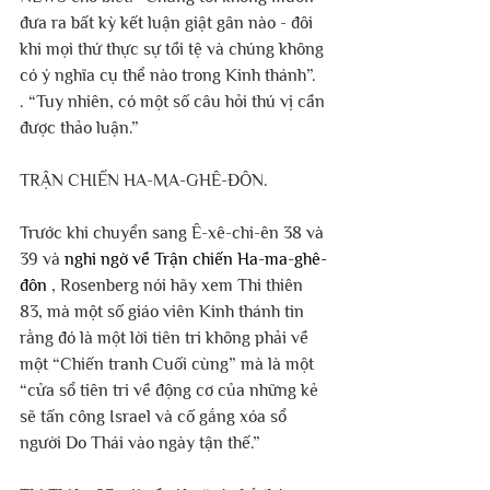
đưa ra bất kỳ kết luận giật gân nào - đôi 
khi mọi thứ thực sự tồi tệ và chúng không 
có ý nghĩa cụ thể nào trong Kinh thánh”. 
. “Tuy nhiên, có một số câu hỏi thú vị cần 
được thảo luận.”
TRẬN CHIẾN HA-MA-GHÊ-ĐÔN.
Trước khi chuyển sang Ê-xê-chi-ên 38 và 
39 và 
nghi ngờ về Trận chiến Ha-ma-ghê-
đôn
 , Rosenberg nói hãy xem Thi thiên 
83, mà một số giáo viên Kinh thánh tin 
rằng đó là một lời tiên tri không phải về 
một “Chiến tranh Cuối cùng” mà là một 
“cửa sổ tiên tri về động cơ của những kẻ 
sẽ tấn công Israel và cố gắng xóa sổ 
người Do Thái vào ngày tận thế.”