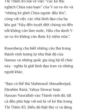
Thi Thiên 83 nói về việc “các kẻ thù 
nghịch Chúa náo loạn” của Y-sơ-ra-ên và 
“những kẻ ghét Chúa ngước đầu lên”, 
cùng với việc các nhà lãnh đạo của họ 
kêu gọi “Hãy đến tuyệt diệt chúng nó đến 
nỗi không còn làm nước, Hầu cho danh Y-
sơ-ra-ên không còn được kỷ niệm nữa.”.
Rosenberg cho biết những câu thơ trong 
thánh vịnh tương tự như thái độ của 
Hamas và những quốc gia ủng hộ tổ chức 
này - nghĩa là giới lãnh đạo Iran và những 
người khác.
“Bạn có thể thả Mahmoud Ahmadinejad, 
Ebrahim Raisi, Yahya Sinwar hoặc 
Hassan Nasrallah vào Thánh vịnh đó; tất 
cả đều phù hợp với mô tả về kẻ thù trong 
Thi Thiên 83. Điều đó thật thú vị và đáng 