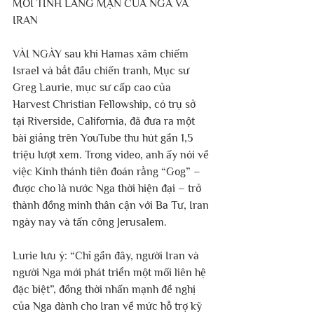
MỐI TÌNH LÃNG MẠN CỦA NGA VÀ 
IRAN
VÀI NGÀY sau khi Hamas xâm chiếm 
Israel và bắt đầu chiến tranh, Mục sư 
Greg Laurie, mục sư cấp cao của 
Harvest Christian Fellowship, có trụ sở 
tại Riverside, California, đã đưa ra một 
bài giảng trên YouTube thu hút gần 1,5 
triệu lượt xem. Trong video, anh ấy nói về 
việc Kinh thánh tiên đoán rằng “Gog” – 
được cho là nước Nga thời hiện đại – trở 
thành đồng minh thân cận với Ba Tư, Iran 
ngày nay và tấn công Jerusalem.
Lurie lưu ý: “Chỉ gần đây, người Iran và 
người Nga mới phát triển một mối liên hệ 
đặc biệt”, đồng thời nhấn mạnh đề nghị 
của Nga dành cho Iran về mức hỗ trợ kỹ 