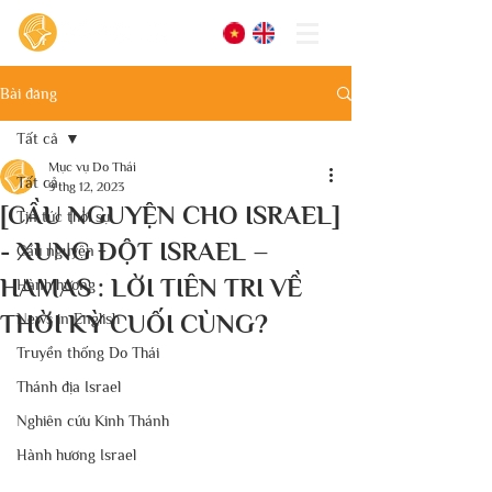
Bài đăng
Tất cả
Mục vụ Do Thái
Tất cả
9 thg 12, 2023
[CẦU NGUYỆN CHO ISRAEL]
Tin tức thời sự
- XUNG ĐỘT ISRAEL –
Cầu nguyện
HAMAS : LỜI TIÊN TRI VỀ
Hành hương
THỜI KỲ CUỐI CÙNG?
News in English
Truyền thống Do Thái
Thánh địa Israel
Nghiên cứu Kinh Thánh
Hành hương Israel