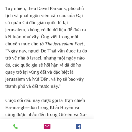
Tuy nhiên, theo David Parsons, phó chủ 
tịch và phát ngôn viên cấp cao của Đại 
sứ quán Cơ đốc giáo quốc tế tại 
Jerusalem, không có đủ dữ liệu để đưa ra 
kết luận như vậy. Ông viết trong một 
chuyên mục cho 
tờ The Jerusalem Post
 , 
“Ngày nay, người Do Thái vẫn được tự do 
trở về nhà ở Israel, nhưng một ngày nào 
đó, các quốc gia sẽ hối hận vì đã để họ 
quay trở lại vùng đất và đặc biệt là 
Jerusalem và Núi Đền, và họ sẽ bao vây 
thành phố và đất nước này.”
Cuộc đối đầu này được gọi là Trận chiến 
Ha-ma-ghê-đôn trong Khải Huyền và 
cũng được nhắc đến trong Giô-ên và Xa-
cha-ri. Parsons nói rằng “sự quy tụ và 
giải thoát này sẽ còn vĩ đại hơn cả cuộc 