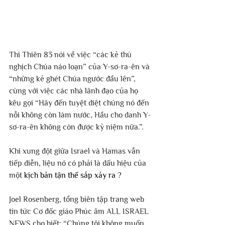
Thi Thiên 83 nói về việc “các kẻ thù 
nghịch Chúa náo loạn” của Y-sơ-ra-ên và 
“những kẻ ghét Chúa ngước đầu lên”, 
cùng với việc các nhà lãnh đạo của họ 
kêu gọi “Hãy đến tuyệt diệt chúng nó đến 
nỗi không còn làm nước, Hầu cho danh Y-
sơ-ra-ên không còn được kỷ niệm nữa.”.
Khi xung đột giữa Israel và Hamas vẫn 
tiếp diễn, liệu nó có phải là dấu hiệu của 
một 
kịch bản tận thế sắp xảy ra
 ?
Joel Rosenberg, tổng biên tập trang web 
tin tức Cơ đốc giáo Phúc âm ALL ISRAEL 
NEWS cho biết: “Chúng tôi không muốn 