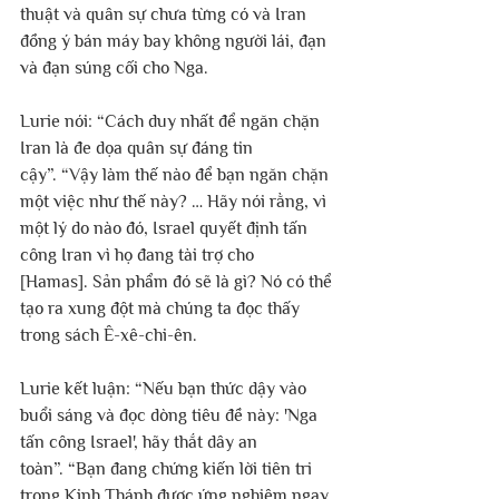
thuật và quân sự chưa từng có và Iran 
đồng ý bán máy bay không người lái, đạn 
và đạn súng cối cho Nga.
Lurie nói: “Cách duy nhất để ngăn chặn 
Iran là đe dọa quân sự đáng tin 
cậy”. “Vậy làm thế nào để bạn ngăn chặn 
một việc như thế này? … Hãy nói rằng, vì 
một lý do nào đó, Israel quyết định tấn 
công Iran vì họ đang tài trợ cho 
[Hamas]. Sản phẩm đó sẽ là gì? Nó có thể 
tạo ra xung đột mà chúng ta đọc thấy 
trong sách Ê-xê-chi-ên.
Lurie kết luận: “Nếu bạn thức dậy vào 
buổi sáng và đọc dòng tiêu đề này: 'Nga 
tấn công Israel', hãy thắt dây an 
toàn”. “Bạn đang chứng kiến ​​lời tiên tri 
trong Kinh Thánh được ứng nghiệm ngay 