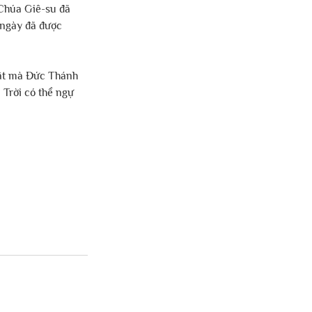
Chúa Giê-su đã 
 ngày đã được 
hật mà Đức Thánh 
Trời có thể ngự 