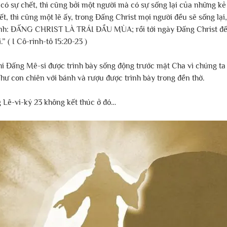
ó sự chết, thì cũng bởi một người mà có sự sống lại của những kẻ
, thì cũng một lẽ ấy, trong Đấng Christ mọi người đều sẽ sống lại
mình: ĐẤNG CHRIST LÀ TRÁI ĐẦU MÙA; rồi tới ngày Đấng Christ đế
” ( I Cô-rinh-tô 15:20-23 )
khi Đấng Mê-si được trình bày sống động trước mặt Cha vì chúng ta
 con chiên với bánh và rượu được trình bày trong đền thờ.
Lê-vi-ký 23 không kết thúc ở đó…