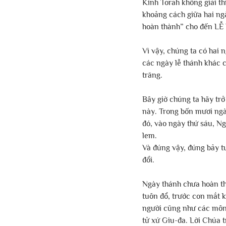
Kinh Torah không giải t
khoảng cách giữa hai ng
hoàn thành” cho đến L
Vì vậy, chúng ta có hai 
các ngày lễ thánh khác 
trăng.
Bây giờ chúng ta hãy trở
này. Trong bốn mươi ngà
đó, vào ngày thứ sáu, Ng
lem.
Và đúng vậy, đúng bảy t
đổi.
Ngày thánh chưa hoàn th
tuôn đổ, trước con mắt k
người cũng như các môn đ
tử xứ Giu-đa. Lời Chúa 