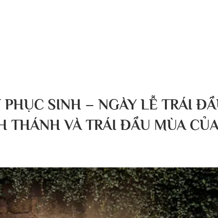
g chủ
Về chúng tôi
Bài viết
Tin tức
Sự kiện
 PHỤC SINH – NGÀY LỄ TRÁI Đ
H THÁNH VÀ TRÁI ĐẦU MÙA CỦ