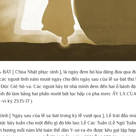
ÁT [ Chúa Nhật phục sinh ], là ngày đem bó lúa dâng đưa qua đưa
: các ngươi tính năm mươi ngày cho đến ngày sau của lễ sa-bát thứ b
 Đức Giê-hô-va. Các ngươi hãy từ nhà mình đem đến hai ổ bánh đặ
bánh đó làm bằng hai phần mười bột lọc hấp có pha men: ẤY LÀ 
vi-ký 23:15-17 )
inh [ Ngày sau của lễ sa-bát trong kỳ lễ vượt qua ], Lễ trái đầu mùa
c bảy tuần cho một điều gì đó lớn lao: Lễ Các Tuần (Lễ Ngũ Tuần)
h hương mỗi năm khi toàn thể dân Y-sơ-ra-ên được kêu gọi tập hợp