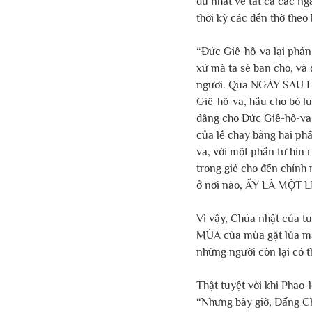
đủ nhất về tất cả các ng
thời kỳ các đền thờ theo
“Đức Giê-hô-va lại phán
xứ mà ta sẽ ban cho, và 
ngươi. Qua NGÀY SAU LỄ 
Giê-hô-va, hầu cho bó l
dâng cho Đức Giê-hô-va m
của lễ chay bằng hai ph
va, với một phần tư hin 
trong gié cho đến chính
ở nơi nào, ẤY LÀ MỘT L
Vì vậy, Chúa nhật của t
MÙA của mùa gặt lúa mạc
những người còn lại có t
Thật tuyệt vời khi Phao-
“Nhưng bây giờ, Đấng Ch