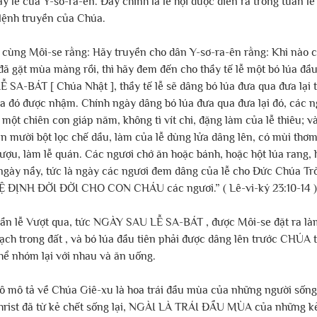
ày lễ của Y-sơ-ra-ên. Đây chính là lễ hội được diễn ra trong tuần l
 lệnh truyền của Chúa.
 cùng Môi-se rằng: Hãy truyền cho dân Y-sơ-ra-ên rằng: Khi nào c
đã gặt mùa màng rồi, thì hãy đem đến cho thầy tế lễ một bó lúa đầ
SA-BÁT [ Chúa Nhật ], thầy tế lễ sẽ dâng bó lúa đưa qua đưa lại 
úa đó được nhậm. Chính ngày dâng bó lúa đưa qua đưa lại đó, các n
ột chiên con giáp năm, không tì vít chi, đặng làm của lễ thiêu; 
ần mười bột lọc chế dầu, làm của lễ dùng lửa dâng lên, có mùi thơ
rượu, làm lễ quán. Các ngươi chớ ăn hoặc bánh, hoặc hột lúa rang, 
 ngày nầy, tức là ngày các ngươi đem dâng của lễ cho Đức Chúa Tr
Ệ ĐỊNH ĐỜI ĐỜI CHO CON CHÁU các ngươi.” ( Lê-vi-ký 23:10-14 )
uần lễ Vượt qua, tức NGÀY SAU LỄ SA-BÁT , được Môi-se đặt ra l
h trong đất , và bó lúa đầu tiên phải được dâng lên trước CHÚA tr
hể nhóm lại với nhau và ăn uống. 
lô mô tả về Chúa Giê-xu là hoa trái đầu mùa của những người sống l
rist đã từ kẻ chết sống lại, NGÀI LÀ TRÁI ĐẦU MÙA của những kẻ 