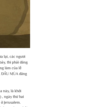
 lại, các ngươi 
ảy, thì phải dâng 
ng làm của lễ 
CỦA ĐẦU MÙA dâng 
 này, là khởi 
 , ngày thứ hai 
 ở Jerusalem. 