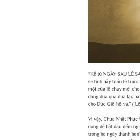
“Kể từ NGÀY SAU LỄ SA-B
sẽ tính bảy tuần lễ trọn
một của lễ chay mới cho
dâng đưa qua đưa lại; 
cho Đức Giê-hô-va.” ( Lê-
Vì vậy, Chúa Nhật Phục S
động để bắt đầu đếm ngượ
trong ba ngày thánh hàn