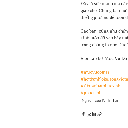
Đây là sức mạnh mà các
giao cho. Chúng ta, nhữ
thiết lập từ lâu để tuôn
Các bạn, cũng như chúng
Linh tuôn đổ vào bảy tuầ
trong chúng ta nhờ Đức 
Biên tập bởi Mục Vụ Do
#mucvudothai
#hoithanhloisusongviet
#Chuanhatphucsinh
#phucsinh
Nghiên cứu Kinh Thánh