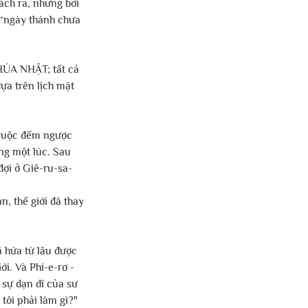
ch ra, nhưng bởi 
“ngày thánh chưa 
CHÚA NHẬT; tất cả 
a trên lịch mặt 
 cuộc đếm ngược 
ng một lúc. Sau 
đợi ở Giê-ru-sa-
 thế giới đã thay 
 hứa từ lâu được 
i. Và Phi-e-rơ - 
 sự dạn dĩ của sư 
tôi phải làm gì?"