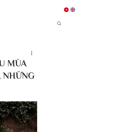
Dâng hiến
Liên hệ
ẦU MÙA
A NHỮNG