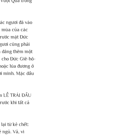
ễ Vượt Qua trong 
ác ngươi đã vào 
u mùa của các 
trước mặt Đức 
gươi cũng phải 
và dâng thêm một 
m cho Đức Giê-hô-
hoặc lúa đương ở 
ời mình. Mặc dầu 
àm LỄ TRÁI ĐẦU 
ước khi tất cả 
ại từ kẻ chết:
ngủ. Vả, vì 