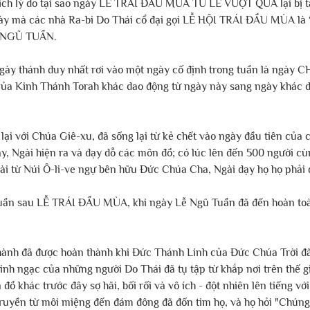
hích lý do tại sao ngày LỄ TRÁI ĐẦU MÙA TỪ LỄ VƯỢT QUA lại bị tá
ày mà các nhà Ra-bi Do Thái cổ đại gọi LỄ HỘI TRÁI ĐẦU MÙA là 
Ễ NGŨ TUẦN.
ngày thánh duy nhất rơi vào một ngày cố định trong tuần là ngày 
của Kinh Thánh Torah khác dao động từ ngày này sang ngày khác dự
 lại với Chúa Giê-xu, đã sống lại từ kẻ chết vào ngày đầu tiên của
y, Ngài hiện ra và dạy dỗ các môn đồ; có lúc lên đến 500 người cù
ài từ Núi Ô-li-ve ngự bên hữu Đức Chúa Cha, Ngài dạy họ họ phải 
uần sau LỄ TRÁI ĐẦU MÙA, khi ngày Lễ Ngũ Tuần đã đến hoàn toàn,
ành đã được hoàn thành khi Đức Thánh Linh của Đức Chúa Trời đã
inh ngạc của những người Do Thái đã tụ tập từ khắp nơi trên thế giớ
ồ khác trước đây sợ hãi, bối rối và vô ích - đột nhiên lên tiếng với
truyền từ môi miệng đến đám đông đã đốn tim họ, và họ hỏi "Chúng 