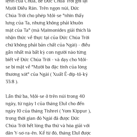
lệnh của Chúa, để Đức Chúa Trời ghi lại 
Mười Điều Răn. Trên ngọn núi, Đức 
Chúa Trời cho phép Môi-se "nhìn thấy 
lưng của Ta, nhưng không phải khuôn 
mặt của Ta" (mà Maimonides giải thích là 
nhận thức về thực tại của Đức Chúa Trời 
chứ không phải bản chất của Ngài) - điều 
gần nhất mà bất kỳ con người nào từng 
biết về Đức Chúa Trời - và dạy cho Môi-
se bí mật về "Mười ba đặc tính của lòng 
thương xót" của Ngài ( Xuất Ê-díp-tô-ký 
33:8 ).
Lần thứ ba, Môi-se ở trên núi trong 40 
ngày, từ ngày 1 của tháng Elul cho đến 
ngày 10 của tháng Tishrei ( Yom Kippur ), 
trong thời gian đó Ngài đã được Đức 
Chúa Trời hết lòng tha thứ và hòa giải với 
dân Y-sơ-ra-ên. Kể từ đó, tháng Elul được 