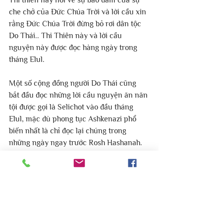
Thi thiên này nói về sự bảo đảm của sự 
che chở của Đức Chúa Trời và lời cầu xin 
rằng Đức Chúa Trời đừng bỏ rơi dân tộc 
Do Thái.. Thi Thiên này và lời cầu 
nguyện này được đọc hàng ngày trong 
tháng Elul.
Một số cộng đồng người Do Thái cũng 
bắt đầu đọc những lời cầu nguyện ăn năn 
tội được gọi là Selichot vào đầu tháng 
Elul, mặc dù phong tục Ashkenazi phổ 
biến nhất là chỉ đọc lại chúng trong 
những ngày ngay trước Rosh Hashanah.
Biên tập bởi Mục Vụ Do Thái Lời Sự 
Sống Việt Nam.
#mucvudothai
#hoithanhloisusongvietnam