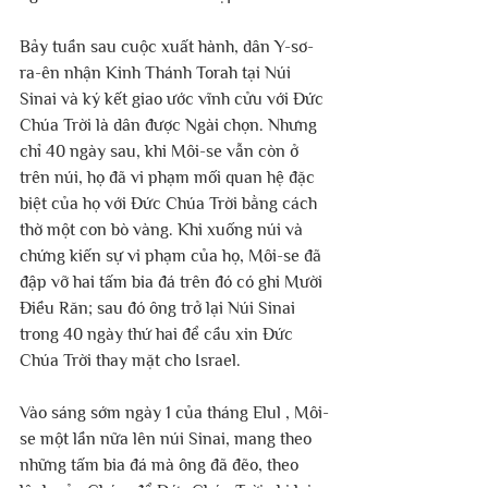
Bảy tuần sau cuộc xuất hành, dân Y-sơ-
ra-ên nhận Kinh Thánh Torah tại Núi 
Sinai và ký kết giao ước vĩnh cửu với Đức 
Chúa Trời là dân được Ngài chọn. Nhưng 
chỉ 40 ngày sau, khi Môi-se vẫn còn ở 
trên núi, họ đã vi phạm mối quan hệ đặc 
biệt của họ với Đức Chúa Trời bằng cách 
thờ một con bò vàng. Khi xuống núi và 
chứng kiến sự vi phạm của họ, Môi-se đã 
đập vỡ hai tấm bia đá trên đó có ghi Mười 
Điều Răn; sau đó ông trở lại Núi Sinai 
trong 40 ngày thứ hai để cầu xin Đức 
Chúa Trời thay mặt cho Israel.
Vào sáng sớm ngày 1 của tháng Elul , Môi-
se một lần nữa lên núi Sinai, mang theo 
những tấm bia đá mà ông đã đẽo, theo 