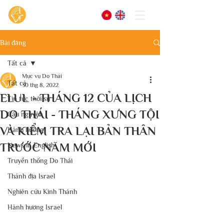
Bài đăng
Tất cả
Mục vụ Do Thái
Tất cả
30 thg 8, 2022
ELUL - THÁNG 12 CỦA LỊCH
Tin tức thời sự
DO THÁI - THÁNG XƯNG TỘI
Cầu nguyện
VÀ KIỂM TRA LẠI BẢN THÂN
Hành hương
TRƯỚC NĂM MỚI
News in English
Truyền thống Do Thái
Thánh địa Israel
Nghiên cứu Kinh Thánh
Hành hương Israel