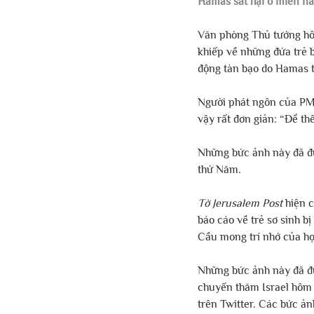
Hamas sát hại ở miền na
Văn phòng Thủ tướng hô
khiếp về những đứa trẻ 
động tàn bạo do Hamas t
Người phát ngôn của PMO
vậy rất đơn giản: “Để t
Những bức ảnh này đã đ
thứ Năm.
Tờ Jerusalem Post
 hiện 
báo cáo về trẻ sơ sinh b
Cầu mong trí nhớ của họ
Những bức ảnh này đã đ
chuyến thăm Israel hôm
trên Twitter. Các bức ản