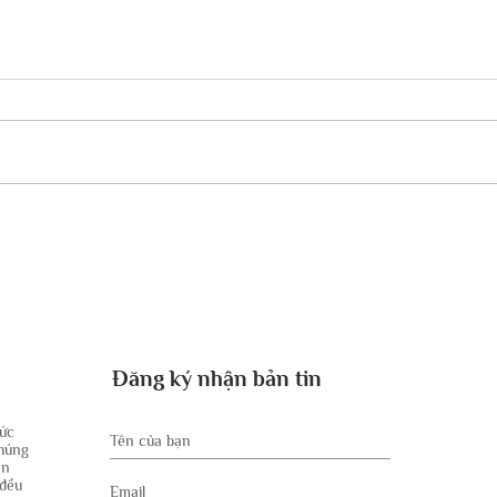
CON TIN HAMAS LÀM
THỐ
CHỨNG – NIỀM TIN VÀO
HUC
CHÚA ĐÃ GIÚP CÔ TRONG
CỦA
THỜI GIAN BỊ BẮT LÀM CON
ĐƯỢC
TIN
TẠI 
Đăng ký nhận bản tin
hức
Chúng
ân
 đều