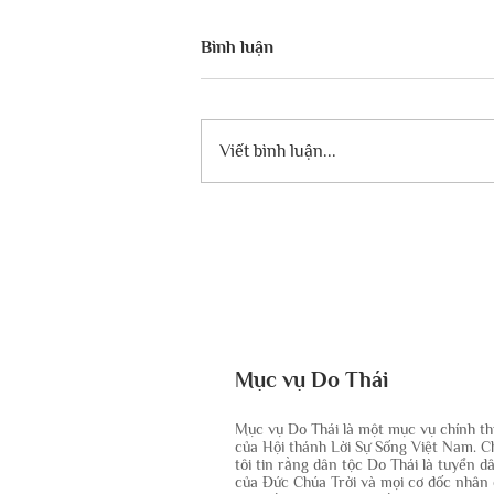
Bình luận
Viết bình luận...
GIẢI KHUYẾN KHÍCH CUỘC
THI “HƠI THỞ ISRAEL” DO
ĐẠI SỨ QUÁN ISRAEL TẠI
VIỆT NAM TỔ CHỨC
Mục vụ Do Thái
Mục vụ Do Thái là một mục vụ chính t
của Hội thánh Lời Sự Sống Việt Nam. 
tôi tin rằng dân tộc Do Thái là tuyển d
của Đức Chúa Trời và mọi cơ đốc nhân