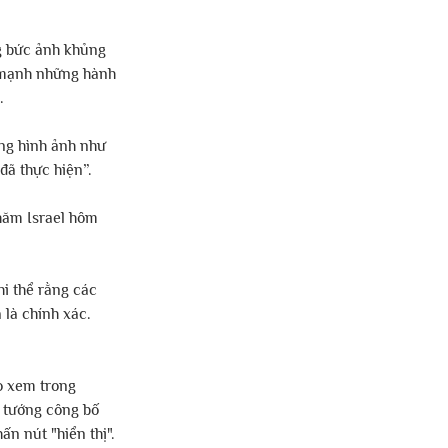
g bức ảnh khủng 
 mạnh những hành 
.
ng hình ảnh như 
đã thực hiện”.
ăm Israel hôm 
i thể rằng các 
là chính xác. 
 xem trong 
 tướng công bố 
n nút "hiển thị".