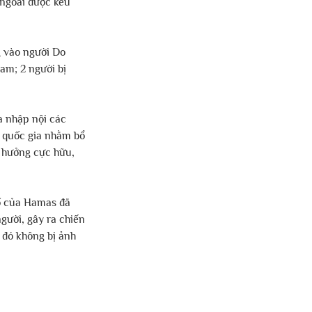
 ngoài được kêu 
g vào người Do 
am; 2 người bị 
a nhập nội các 
 quốc gia nhằm bổ 
 hưởng cực hữu, 
bố của Hamas đã 
gười, gây ra chiến 
 đó không bị ảnh 