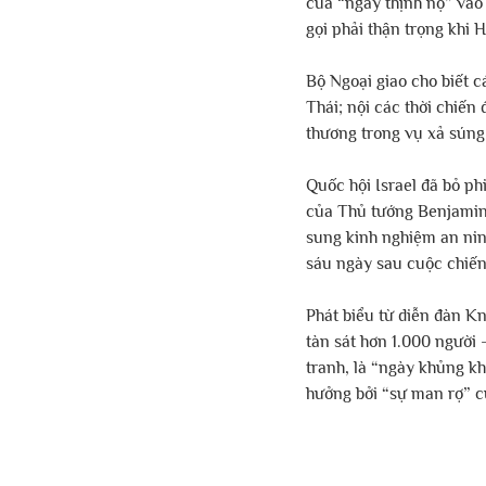
của “ngày thịnh nộ” vào 
gọi phải thận trọng khi 
Bộ Ngoại giao cho biết c
Thái; nội các thời chiế
thương trong vụ xả súng
Quốc hội Israel đã bỏ ph
của Thủ tướng Benjamin
sung kinh nghiệm an nin
sáu ngày sau cuộc chiến 
Phát biểu từ diễn đàn K
tàn sát hơn 1.000 người 
tranh, là “ngày khủng kh
hưởng bởi “sự man rợ” c