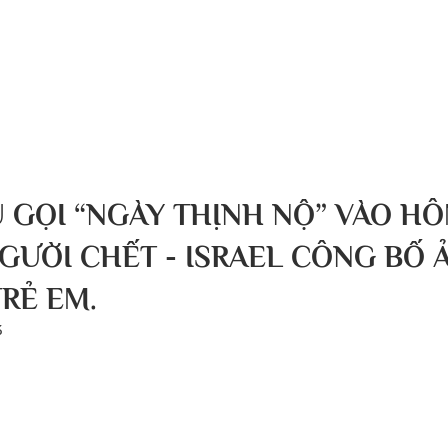
g chủ
Về chúng tôi
Bài viết
Tin tức
Sự kiện
 GỌI “NGÀY THỊNH NỘ” VÀO HÔ
GƯỜI CHẾT - ISRAEL CÔNG BỐ 
RẺ EM.
3