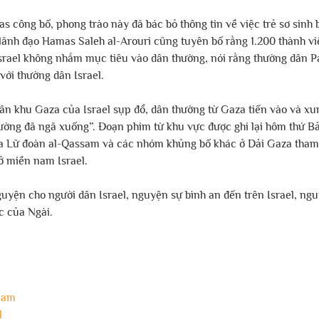
 công bố, phong trào này đã bác bỏ thông tin về việc trẻ sơ sinh b
ãnh đạo Hamas Saleh al-Arouri cũng tuyên bố rằng 1.200 thành vi
ael không nhắm mục tiêu vào dân thường, nói rằng thường dân Pal
với thường dân Israel.
hân khu Gaza của Israel sụp đổ, dân thường từ Gaza tiến vào và xu
hường đã ngã xuống”. Đoạn phim từ khu vực được ghi lại hôm thứ Bả
 Lữ đoàn al-Qassam và các nhóm khủng bố khác ở Dải Gaza tham 
 ở miền nam Israel.
uyện cho người dân Israel, nguyện sự bình an đến trên Israel, ngu
c của Ngài.
nam
l