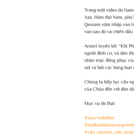
Trong một video do Hamas
Aza. Hôm thứ Năm, phó l
Qassam xâm nhập vào Isr
vào sau đó và chiến đấu 
Arouri tuyên bố: “Khi P
người định cư, và dân t
nhân mặc đồng phục của
sát và bắt cóc hàng loạt
Chúng ta tiếp tục cầu ng
của Chúa đến với dân tộ
Mục vụ do thái
#mucvudothai
#hoithanhloisusongviet
#cầu_nguyện_cho_israe