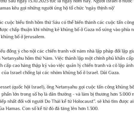
thứ Sáu ngày 13.10.2023 tức là ngày hôm nay. Người Israel ở nước
Hamas kêu gọi những người ủng hộ tổ chức 'ngày thịnh nộ'
ác cuộc biểu tình hôm thứ Sáu có thể biến thành các cuộc tấn côn
n được chấp thuận khi những kẻ khủng bố ở Gaza nổ súng vào phía n
 khủng bố ở Jerusalem.
iếu đồng ý cho nội các chiến tranh với năm nhà lập pháp đối lập gi
 Netanyahu hôm thứ Năm. Việc thành lập một chính phủ khẩn cấp
h cấp cao hàng thập kỷ vào việc quản lý chiến tranh và cô lập ảnh
của Israel chống lại các nhóm khủng bố ở Israel. Dải Gaza.
nesset (quốc hội Israel), ông Netanyahu gọi cuộc tấn công khủng 
- phần lớn trong số họ là dân thường - và làm bị thương hơn 3.000 n
iếp nhất đối với người Do Thái kể từ Holocaust”. sẽ khó tìm được ai
ủa Hamas. Con số kể từ đó đã tăng lên hơn 1.300.