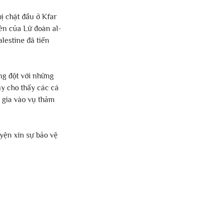
ị chặt đầu ở Kfar 
ên của Lữ đoàn al-
estine đã tiến 
ng đột với những 
y cho thấy các cá 
gia vào vụ thảm 
yện xin sự bảo vệ 