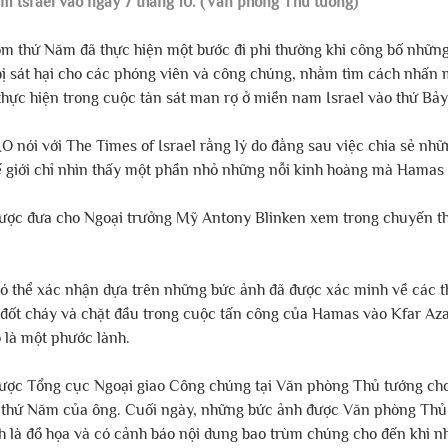
m Israel vào ngày 7 tháng 10. (Văn phòng Thủ tướng)
m thứ Năm đã thực hiện một bước đi phi thường khi công bố nhữn
bị sát hại cho các phóng viên và công chúng, nhằm tìm cách nhấn
hực hiện trong cuộc tàn sát man rợ ở miền nam Israel vào thứ Bảy
 nói với The Times of Israel rằng lý do đằng sau việc chia sẻ nhữ
hế giới chỉ nhìn thấy một phần nhỏ những nỗi kinh hoàng mà Hamas 
ược đưa cho Ngoại trưởng Mỹ Antony Blinken xem trong chuyến th
có thể xác nhận dựa trên những bức ảnh đã được xác minh về các th
ị đốt cháy và chặt đầu trong cuộc tấn công của Hamas vào Kfar Aza 
 là một phước lành.
ược Tổng cục Ngoại giao Công chúng tại Văn phòng Thủ tướng cho
 thứ Năm của ông. Cuối ngày, những bức ảnh được Văn phòng Thủ
h là đồ họa và có cảnh báo nội dung bao trùm chúng cho đến khi nhấ