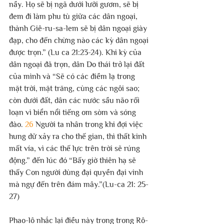
nầy. Họ sẽ bị ngã dưới lưỡi gươm, sẽ bị 
đem đi làm phu tù giữa các dân ngoại, 
thành Giê-ru-sa-lem sẽ bị dân ngoại giày 
đạp, cho đến chừng nào các kỳ dân ngoại 
được trọn.” (Lu ca 21:23-24). Khi kỳ của 
dân ngoại đã trọn, dân Do thái trở lại đất 
của mình và “Sẽ có các điềm lạ trong 
mặt trời, mặt trăng, cùng các ngôi sao; 
còn dưới đất, dân các nước sầu não rối 
loạn vì biển nổi tiếng om sòm và sóng 
đào. 
26 
Người ta nhân trong khi đợi việc 
hung dữ xảy ra cho thế gian, thì thất kinh 
mất vía, vì các thế lực trên trời sẽ rúng 
động.” đến lúc đó “Bấy giờ thiên hạ sẽ 
thấy Con người dùng đại quyền đại vinh 
mà ngự đến trên đám mây.”(Lu-ca 21: 25-
27)
Phao-lô nhắc lại điều này trong trong Rô-