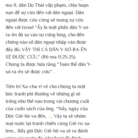
ma 11, dân Do Thái vấp phạm, chịu hoạn 
nạn để sự cứu đến với dân ngoại. Dân 
ngoại được cứu cũng sẽ mang sự cứu 
đến với Israel “Ấy là một phần dân Y-sơ-
ra-ên đã sa vào sự cứng lòng, cho đến 
chừng nào số dân ngoại nhập vào được 
đầy đủ; VẬY THÌ CẢ DÂN Y-SƠ-RA-ÊN 
SẼ ĐƯỢC CỨU.” (Rô-ma 11:25-25).  
Chúng ta được hứa rằng “Toàn thể dân Y-
sơ-ra-ên sẽ được cứu” .
Tiên tri Xa-cha-ri vẽ cho chúng ta một 
bức tranh phi thường về những gì sẽ 
trông như thế nào trong vài chương cuối 
của cuốn sách của ông. “Nầy, ngày của 
Đức Giê-hô-va đến, 
..,, 
Vậy ta sẽ nhóm 
mọi nước lại tranh chiến cùng Giê-ru-sa-
lem… Bấy giờ Đức Giê-hô-va sẽ ra đánh 