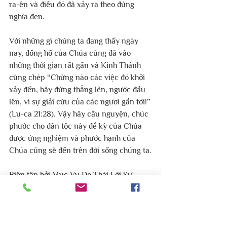
ra-ên và điều đó đã xảy ra theo đúng 
nghĩa đen. 
Với những gì chúng ta đang thấy ngày 
nay, đồng hồ của Chúa cũng đã vào 
những thời gian rất gần và Kinh Thánh 
cũng chép “Chừng nào các việc đó khởi 
xảy đến, hãy đứng thẳng lên, ngước đầu 
lên, vì sự giải cứu của các ngươi gần tới!” 
(Lu-ca 21:28). Vậy hãy cầu nguyện, chúc 
phước cho dân tộc này để kỳ của Chúa 
được ứng nghiệm và phước hạnh của 
Chúa cũng sẽ đến trên đời sống chúng ta.
Biên tập bởi Mục Vụ Do Thái Lời Sự 
Sống Việt Nam.
#mucvudothai
#hoithanhloisusongvietnam