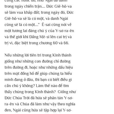
cùng các nước đó, như Ngài đã đánh 
trong ngày chiến trận…. Đức Giê-hô-va 
sẽ làm vua khắp đất; trong ngày đó, Đức 
Giê-hô-va sẽ là có một, và danh Ngài 
cũng sẽ là có một….”  Ê-sai cũng nói về 
một tương lai đáng chú ý của Y-sơ-ra-ên 
và thế giới khi Đấng Mê-si lên cai trị và 
trị vì, đặc biệt trong chương 60 và 66.
Nếu những lời tiên tri trong Kinh thánh 
giống như những con đường chỉ đường 
trên đường đi, hoặc như những dấu hiệu 
trên mặt đồng hồ để giúp chúng ta hiểu 
mình đang ở đâu, thì bạn có biết điều gì 
cần chú ý không? Làm thế nào để tìm 
thấy chúng trong Kinh thánh?  Giống như 
Đức Chúa Trời đã hứa sẽ phân tán Y-sơ-
ra-ên và Chúa đã làm như vậy theo nghĩa 
đen, Ngài cũng hứa sẽ tập hợp lại Y-sơ-