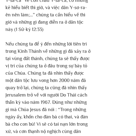
Y-sa-ca “về con cháu Y-sa-ca, có những 
kẻ hiểu biết thì giờ, và việc dân Y-sơ-ra-
ên nên làm;…” chúng ta cần hiểu về thì 
giờ và những gì đang diễn ra ở dân tộc 
này (1 Sử-ký 12:33)
Nếu chúng ta để ý đến những lời tiên tri 
trong Kinh Thánh về những gì đã xảy ra ở 
tại vùng đất thánh, chúng ta sẽ thấy được 
vị trí của chúng ta ở đâu trong sự bày tỏ 
của Chúa. Chúng ta đã nhìn thấy được 
một dân tộc lưu vong hơn 2000 năm đã 
quay trở lại, chúng ta cũng đã nhìn thấy 
Jerusalem trở về với người Do Thái cách 
thần kỳ vào năm 1967. Đúng như những 
gì mà Chúa Jesus đã nói : “Trong những 
ngày ấy, khốn cho đàn bà có thai, và đàn 
bà cho con bú! Vì sẽ có tai nạn lớn trong 
xứ, và cơn thạnh nộ nghịch cùng dân 