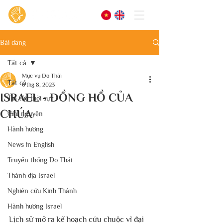
Bài đăng
Tất cả
Mục vụ Do Thái
Tất cả
6 thg 8, 2023
ISRAEL - ĐỒNG HỒ CỦA
Tin tức thời sự
CHÚA
Cầu nguyện
Hành hương
News in English
Truyền thống Do Thái
Thánh địa Israel
Nghiên cứu Kinh Thánh
Hành hương Israel
Lịch sử mở ra kế hoạch cứu chuộc vĩ đại 