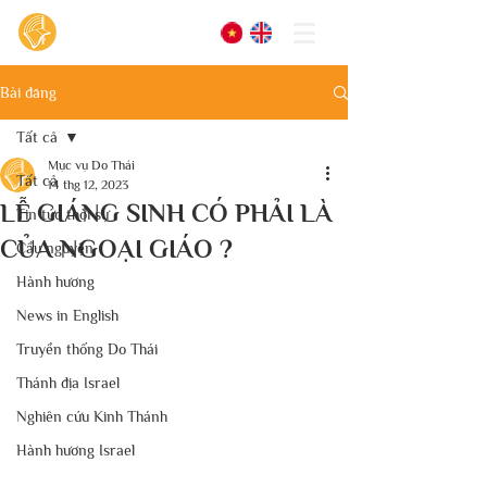
Bài đăng
Tất cả
Mục vụ Do Thái
Tất cả
14 thg 12, 2023
LỄ GIÁNG SINH CÓ PHẢI LÀ
Tin tức thời sự
CỦA NGOẠI GIÁO ?
Cầu nguyện
Hành hương
News in English
Truyền thống Do Thái
Thánh địa Israel
Nghiên cứu Kinh Thánh
Hành hương Israel