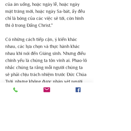
của ăn uống, hoặc ngày lễ, hoặc ngày 
mặt trăng mới, hoặc ngày Sa-bát, ấy đều 
chỉ là bóng của các việc sẽ tới, còn hình 
thì ở trong Đấng Christ.”
Có những cách tiếp cận, ý kiến ​​khác 
nhau, các lựa chọn và thực hành khác 
nhau khi nói đến Giáng sinh. Nhưng điều 
chính yếu là chúng ta tôn vinh ai. Phao-lô 
nhắc chúng ta rằng mỗi người chúng ta 
sẽ phải chịu trách nhiệm trước Đức Chúa 
Trời, nhưng không được phán xét người 
khác về quyết định của họ.
“Vậy chúng ta chớ xét đoán nhau; nhưng 
thà nhứt định đừng để hòn đá vấp chân 
trước mặt anh em mình, và đừng làm dịp 
cho người sa ngã. Tôi biết và tin chắc 
trong Đức Chúa Jêsus rằng, chẳng có vật 