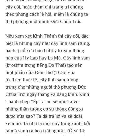
cây cối, hoặc thậm chí trang trí chúng 
theo phong cách lễ hội, miễn là chúng ta 
thờ phượng một mình Đức Chúa Trời.
Nếu xem xét Kinh Thánh thì cây cối, đặc 
biệt là nhưng cây như cây linh sam (tùng, 
bách..) cổ xưa hơn bất kỳ truyền thống 
nào của Hy Lạp hay La Mã. Cây linh sam 
(broshim trong tiếng Do Thái) tạo nên 
một phần của Đền Thờ (1 Các Vua 
6). Trên thực tế, cây linh sam tượng 
trưng cho những người thờ phượng Đức 
Chúa Trời ngay thẳng và đáng kính. Kinh 
Thánh chép “Ép-ra-im sẽ nói: Ta với 
những thần tượng có sự thông đồng gì 
được nữa sao? Ta đã trả lời và sẽ đoái 
xem nó. Ta như là một cây tùng xanh; bởi 
ta mà sanh ra hoa trái ngươi.”. (Ô-sê 14: 