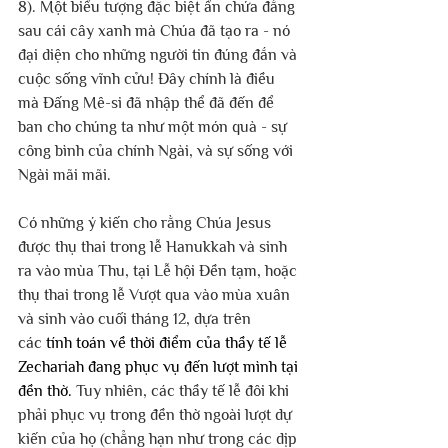
8). Một biểu tượng đặc biệt ẩn chứa đằng 
sau cái cây xanh mà Chúa đã tạo ra - nó 
đại diện cho những người tin đúng đắn và 
cuộc sống vĩnh cửu! Đây chính là điều 
mà Đấng Mê-si đã nhập thể đã đến để 
ban cho chúng ta như một món quà - sự 
công bình của chính Ngài, và sự sống với 
Ngài mãi mãi.
Có những ý kiến ​​cho rằng Chúa Jesus 
được thụ thai trong lễ Hanukkah và sinh 
ra vào mùa Thu, tại Lễ hội Đền tạm, hoặc 
thụ thai trong lễ Vượt qua vào mùa xuân 
và sinh vào cuối tháng 12, dựa trên 
các 
tính toán về thời điểm của thầy tế lễ 
Zechariah đang phục vụ đến lượt mình tại 
đền thờ. 
Tuy nhiên, các thầy tế lễ đôi khi 
phải phục vụ trong đền thờ ngoài lượt dự 
kiến ​​của họ (chẳng hạn như trong các dịp 