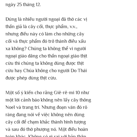
ngày 25 tháng 12. 
Đúng là nhiều người ngoại đã thờ các vị 
thần giả là cây cối, thực phẩm, v.v., 
nhưng điều này có làm cho những cây 
cối và thực phẩm đó trở thành điều xấu 
xa không? Chúng ta không thể vì người 
ngoại giáo dâng cho thần ngoại giáo thịt 
cừu thì chúng ta không dùng được thịt 
cừu hay Chúa không cho người Do Thái 
được phép dùng thịt cừu.
Một số ý kiến ​​cho rằng Giê-rê-mi 10 như 
một lời cảnh báo không nên lấy cây thông 
Noel và trang trí. Nhưng đoạn văn đó rõ 
ràng đang nói về việc không nên dùng 
cây cối để chạm khắc thành hình tượng 
và sau đó thờ phượng nó. Một điều hoàn 
toàn khác. Không có gì sai với bản thân 