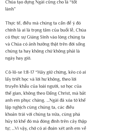
Chúa tạo dựng Ngài cũng cho là “tốt 
lành”
Thực tế, điều mà chúng ta cần để ý đó 
chính là ai là trọng tâm của buổi lễ, Chúa 
có thực sự Giáng Sinh vào lòng chúng ta 
và Chúa có ảnh hưởng thật trên đời sống 
chúng ta hay không chứ không phải là 
ngày hay giờ.
Cô-lô-se 1:8-17 “Hãy giữ chừng, kẻo có ai 
lấy triết học và lời hư không, theo lời 
truyền khẩu của loài người, sơ học của 
thế gian, không theo Đấng Christ, mà bắt 
anh em phục chăng. …Ngài đã xóa tờ khế 
lập nghịch cùng chúng ta, các điều 
khoản trái với chúng ta nữa, cùng phá 
hủy tờ khế đó mà đóng đinh trên cây thập 
tự; …Vì vậy, chớ có ai đoán xét anh em về 