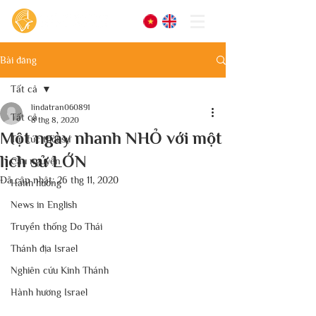
Bài đăng
Tất cả
lindatran060891
Tất cả
8 thg 8, 2020
Một ngày nhanh NHỎ với một
Tin tức thời sự
lịch sử LỚN
Cầu nguyện
Đã cập nhật:
26 thg 11, 2020
Hành hương
News in English
Truyền thống Do Thái
Thánh địa Israel
Nghiên cứu Kinh Thánh
Hành hương Israel