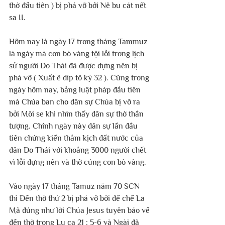
thờ đầu tiên ) bị phá vỡ bởi Nê bu cát nết 
sa II.
Hôm nay là ngày 17 trong tháng Tammuz 
là ngày mà con bò vàng tội lỗi trong lịch 
sử người Do Thái đã được dựng nên bị 
phá vỡ ( Xuất ê díp tô ký 32 ). Cũng trong 
ngày hôm nay, bảng luật pháp đầu tiên 
mà Chúa ban cho dân sự Chúa bị vỡ ra 
bởi Môi se khi nhìn thấy dân sự thờ thần 
tượng. Chính ngày này dân sự lần đầu 
tiên chứng kiến thảm kịch đất nước của 
dân Do Thái với khoảng 3000 người chết 
vì lỗi dựng nên và thờ cúng con bò vàng.
Vào ngày 17 tháng Tamuz năm 70 SCN 
thì Đền thờ thứ 2 bị phá vỡ bởi đế chế La 
Mã đúng như lời Chúa Jesus tuyên báo về 
đền thờ trong Lu ca 21 : 5-6 và Ngài đã 