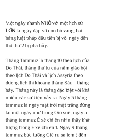
Một ngày nhanh
 NHỎ 
với một lịch sử 
LỚN 
là ngày đập vỡ con bò vàng, hai 
bảng luật pháp đầu tiên bị vỡ, ngày đền 
thờ thứ 2 bị phá hủy.
Tháng Tammuz là tháng 10 theo lịch của 
Do Thái, tháng thứ tư của năm giáo hội 
theo lịch Do Thái và lịch Assyria theo 
dương lịch thì khoảng tháng Sáu - tháng 
bảy. Tháng này là tháng đặc biệt với khá 
nhiều các sự kiện xảy ra. Ngày 3 tháng 
tammuz là ngày mặt trời mặt trăng dừng 
lại một ngày như trong Giô suê, ngày 5 
tháng tammuz Ê xê chi ên nhìn thấy khải 
tượng trong Ê xê chi ên 1. Ngày 9 tháng 
tammuz bức tường Giê ru sa lem ( đền 