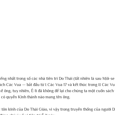
 tiếng nhất trong số các nhà tiên tri Do Thái (tất nhiên là sau Môi-se
ách Các Vua — bắt đầu từ I Các Vua 17 và kết thúc trong II Các Vua
về ông, tuy nhiên, Ê-li đã không để lại cho chúng ta một cuốn sách 
ng có quyển Kinh thánh nào mang tên ông.
ược tôn kính của Do Thái Giáo, vì vậy trong truyền thống của người 