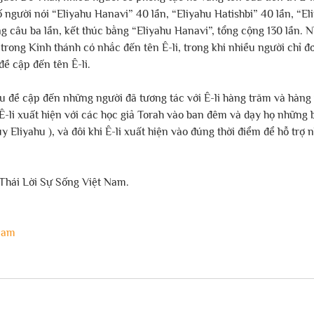
 người nói “Eliyahu Hanavi” 40 lần, “Eliyahu Hatishbi” 40 lần, “El
ừng câu ba lần, kết thúc bằng “Eliyahu Hanavi”, tổng cộng 130 lần.
trong Kinh thánh có nhắc đến tên Ê-li, trong khi nhiều người chỉ đ
đề cập đến tên Ê-li.
u đề cập đến những người đã tương tác với Ê-li hàng trăm và hàng
i, Ê-li xuất hiện với các học giả Torah vào ban đêm và dạy họ những 
uy Eliyahu ), và đôi khi Ê-li xuất hiện vào đúng thời điểm để hỗ trợ
Thái Lời Sự Sống Việt Nam.
nam