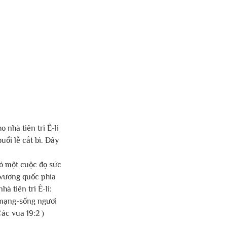
 nhà tiên tri Ê-li 
uổi lễ cắt bì. Đây 
có một cuộc đọ sức 
 vương quốc phía 
à tiên tri Ê-li: 
 mạng-sống ngươi 
ác vua 19:2 ) 