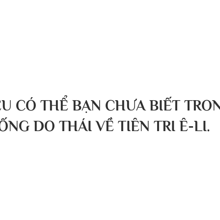
g chủ
Về chúng tôi
Bài viết
Tin tức
Sự kiện
ỀU CÓ THỂ BẠN CHƯA BIẾT TRO
NG DO THÁI VỀ TIÊN TRI Ê-LI.