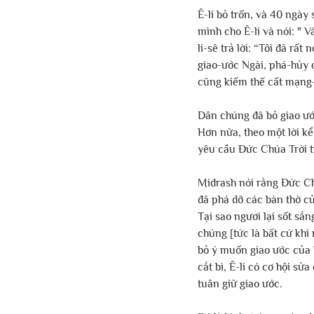
Ê-li bỏ trốn, và 40 ngày
mình cho Ê-li và nói: " V
li-sê trả lời: “Tôi đã r
giao-ước Ngài, phá-hủy c
cũng kiếm thế cất mạng-số
Dân chúng đã bỏ giao ước
Hơn nữa, theo một lời kể 
yêu cầu Đức Chúa Trời tr
Midrash nói rằng Đức Ch
đã phá dỡ các bàn thờ củ
Tại sao ngươi lại sốt sắ
chúng [tức là bất cứ khi
bỏ ý muốn giao ước của T
cắt bì, Ê-li có cơ hội s
tuân giữ giao ước. 