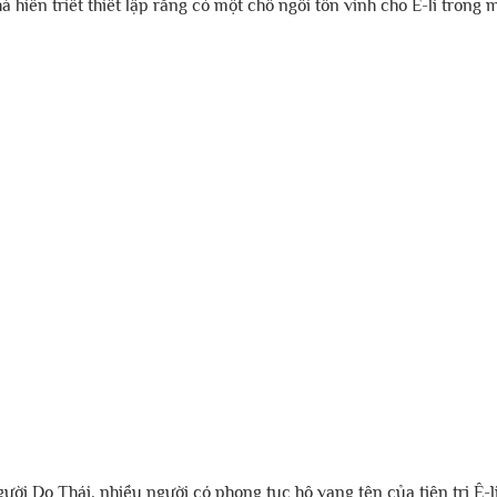
hà hiền triết thiết lập rằng có một chỗ ngồi tôn vinh cho Ê-li trong mỗ
ời Do Thái, nhiều người có phong tục hô vang tên của tiên tri Ê-li