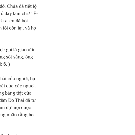
ó, Chúa đã tiết lộ 
i ở đây làm chi?” Ê-
ơ-ra-ên đã bội 
tôi còn lại, và họ 
c gọi là giao ước. 
ng sốt sắng, ông 
 6. ) 
hải của ngươi; họ 
hải của các ngươi. 
ng bằng thịt của 
 dân Do Thái đã từ 
ham dự mọi cuộc 
ông nhận rằng họ 