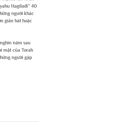
iyahu Hagiladi” 40 
 Những người khác 
ơn giản hát hoặc 
 nghìn năm sau 
bí mật của Torah 
 những người gặp 