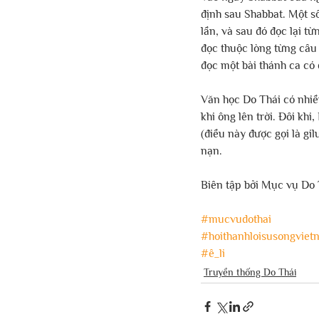
định sau Shabbat. Một số
lần, và sau đó đọc lại t
đọc thuộc lòng từng câu 
đọc một bài thánh ca có 
Văn học Do Thái có nhiề
khi ông lên trời. Đôi kh
(điều này được gọi là gil
nạn.
Biên tập bởi Mục vụ Do 
#mucvudothai
#hoithanhloisusongviet
#ê_li
Truyền thống Do Thái