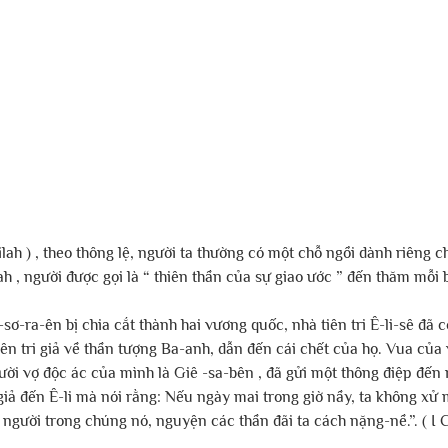
milah ) , theo thông lệ, người ta thường có một chỗ ngồi dành riêng cho
ah , người được gọi là “ thiên thần của sự giao ước ” đến thăm mỗi b
-sơ-ra-ên bị chia cắt thành hai vương quốc, nhà tiên tri Ê-li-sê đã 
iên tri giả về thần tượng Ba-anh, dẫn đến cái chết của họ. Vua của
ời vợ độc ác của mình là Giê -sa-bên , đã gửi một thông điệp đến nh
giả đến Ê-li mà nói rằng: Nếu ngày mai trong giờ nầy, ta không xử
ười trong chúng nó, nguyện các thần đãi ta cách nặng-nề.”. ( I C