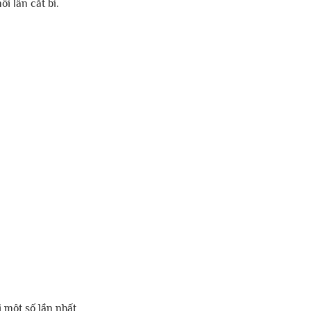
i lần cắt bì. 
 một số lần nhất 