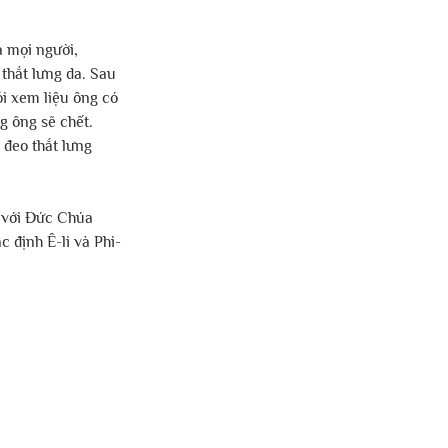
a mọi người, 
thắt lưng da. Sau 
i xem liệu ông có 
g ông sẽ chết. 
 đeo thắt lưng 
 với Đức Chúa 
c định Ê-li và Phi-