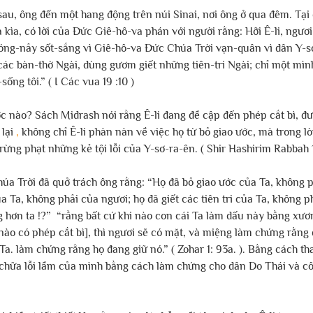
 sau, ông đến một hang động trên núi Sinai, nơi ông ở qua đêm. Tại đ
à kìa, có lời của Đức Giê-hô-va phán với người rằng: Hỡi Ê-li, ngươ
ất nóng-nảy sốt-sắng vì Giê-hô-va Đức Chúa Trời vạn-quân vì dân Y-s
ác bàn-thờ Ngài, dùng gươm giết những tiên-tri Ngài; chỉ một mình 
ng tôi.” ( I Các vua 19 :10 ) 
 nào? Sách Midrash nói rằng Ê-li đang đề cập đến phép cắt bì, đượ
lại 
,
 không chỉ Ê-li phàn nàn về việc họ từ bỏ giao ước, mà trong lò
ừng phạt những kẻ tội lỗi của Y-sơ-ra-ên. ( Shir Hashirim Rabbah 1:
úa Trời đã quở trách ông rằng: “Họ đã bỏ giao ước của Ta, không p
a Ta, không phải của ngươi; họ đã giết các tiên tri của Ta, không p
ng hơn ta !?”  “rằng bất cứ khi nào con cái Ta làm dấu này bằng xươ
 nào có phép cắt bì], thì ngươi sẽ có mặt, và miệng làm chứng rằng
a. làm chứng rằng họ đang giữ nó.” ( Zohar 1: 93a. ). Bằng cách t
ửa chữa lỗi lầm của mình bằng cách làm chứng cho dân Do Thái và c