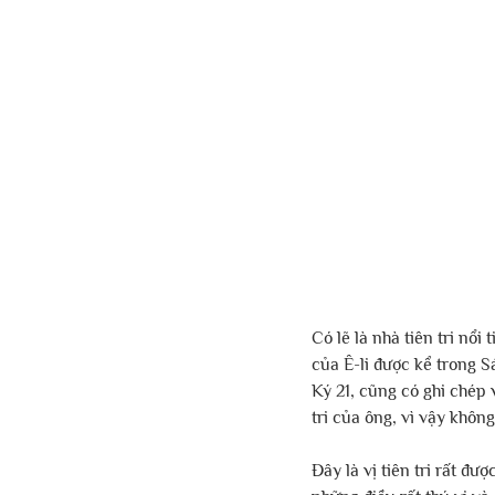
Có lẽ là nhà tiên tri nổi
của Ê-li được kể trong S
Ký 21, cũng có ghi chép 
tri của ông, vì vậy khô
Đây là vị tiên tri rất đ