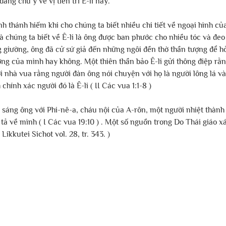
đáng chú ý về vị tiên tri Ê-li này.
nh thánh hiếm khi cho chúng ta biết nhiều chi tiết về ngoại hình củ
 chúng ta biết về Ê-li là ông được ban phước cho nhiều tóc và đeo 
 giường, ông đã cử sứ giả đến những ngôi đền thờ thần tượng để hỏ
ơng của mình hay không. Một thiên thần bảo Ê-li gửi thông điệp rằn
ới nhà vua rằng người đàn ông nói chuyện với họ là người lông lá và
chính xác người đó là Ê-li ( II Các vua 1:1-8 )
 sáng ông với Phi-nê-a, cháu nội của A-rôn, một người nhiệt thành
tả về mình ( I Các vua 19:10 ) . Một số nguồn trong Do Thái giáo xá
Likkutei Sichot vol. 28, tr. 343. )