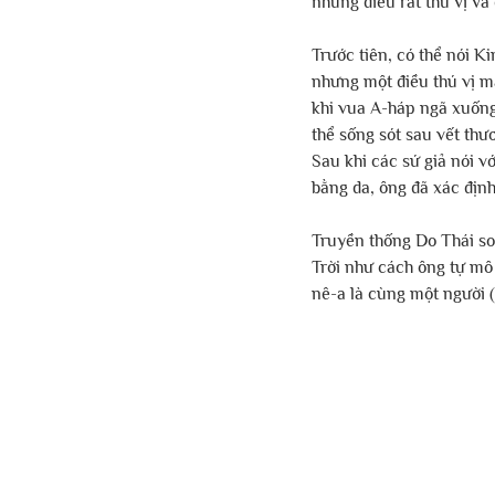
những điều rất thú vị và 
Trước tiên, có thể nói Ki
nhưng một điều thú vị mà
khi vua A-háp ngã xuống
thể sống sót sau vết thư
Sau khi các sứ giả nói v
bằng da, ông đã xác định 
Truyền thống Do Thái so
Trời như cách ông tự mô 
nê-a là cùng một người ( 