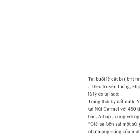
Tại buổi lễ cắt bì ( brit 
. Theo truyền thống, Elij
là lý do tại sao:
Trong thời kỳ đất nước Y
tại Núi Carmel với 450 t
bắc, A-háp , cùng với ngư
“Giê-sa-bên sai một sứ-
như mạng-sống của một ng