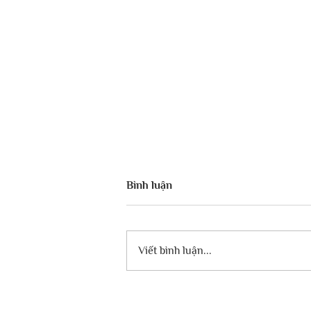
Bình luận
Viết bình luận...
[ CẦU NGUYỆN CHO ISRAEL]
– BẢY ĐIỀU MÀ CƠ ĐỐC