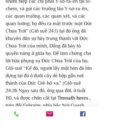
nhóm hiệp các chi phái Y-sơ-ra-ên tại Si-
chem, và gọi các trưởng lão Y-sơ-ra-ên, 
các quan trưởng, các quan xét, và các 
quan tướng; họ đều ra mắt trước mặt Đức 
Chúa Trời” (Giô suê 24:1) tại đó ông đã 
khuyên dân sự hãy trung thành với Đức 
Chúa Trời của mình, Đấng đã bày tỏ 
quyền năng ở giữa họ. Để làm chứng cho 
lời hứa phụng sự Đức Chúa Trời của họ, 
Giô-suê “Kế đó, người lấy một hòn đá lớn 
dựng tại đó ở dưới cây dẻ bộp gần nơi 
thánh của Đức Giê-hô-va.” (Giô-suê 
24:26 Ngay sau đó, ông qua đời, ở tuổi 
110, và được chôn cất tại 
Timnath-heres
 , 
trên đồi Ephraim, phía bắc Núi Gaash. 
Một câu nói nổi tiếng cho đức tin là lòng 
trung thành của ông được ghi lại trong 
Kinh Thánh Giô suê 24:15 “Nếu chẳng 