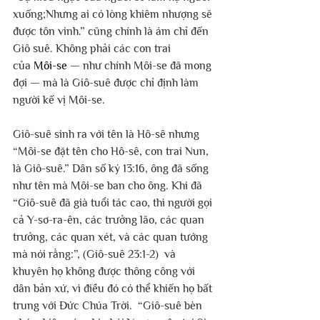
xuống;Nhưng ai có lòng khiêm nhượng sẽ 
được tôn vinh.” cũng chính là ám chỉ đến 
Giô suê. Không phải các con trai 
của 
Môi-se
 — như chính Môi-se đã mong 
đợi — mà là Giô-suê được chỉ định làm 
người kế vị Môi-se.
Giô-suê sinh ra với tên là Hô-sê nhưng 
“Môi-se đặt tên cho Hô-sê, con trai Nun, 
là Giô-suê.” Dân số ký 13:16, ông đã sống 
như tên mà Môi-se ban cho ông. Khi đã 
“Giô-suê đã già tuổi tác cao, thì người gọi 
cả Y-sơ-ra-ên, các trưởng lão, các quan 
trưởng, các quan xét, và các quan tướng 
mà nói rằng:”, (Giô-suê 23:1-2)  và 
khuyên họ không được thông công với 
dân bản xứ, vì điều đó có thể khiến họ bất 
trung với Đức Chúa Trời.  “Giô-suê bèn 