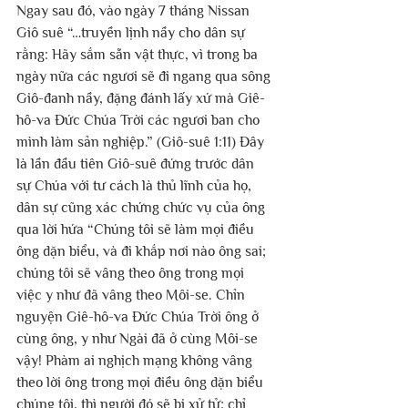
Ngay sau đó, vào ngày 7 tháng Nissan 
Giô suê “…truyền lịnh nầy cho dân sự 
rằng: Hãy sắm sẵn vật thực, vì trong ba 
ngày nữa các ngươi sẽ đi ngang qua sông 
Giô-đanh nầy, đặng đánh lấy xứ mà Giê-
hô-va Đức Chúa Trời các ngươi ban cho 
mình làm sản nghiệp.” (Giô-suê 1:11) Đây 
là lần đầu tiên Giô-suê đứng trước dân 
sự Chúa với tư cách là thủ lĩnh của họ, 
dân sự cũng xác chứng chức vụ của ông 
qua lời hứa “Chúng tôi sẽ làm mọi điều 
ông dặn biểu, và đi khắp nơi nào ông sai; 
chúng tôi sẽ vâng theo ông trong mọi 
việc y như đã vâng theo Môi-se. Chỉn 
nguyện Giê-hô-va Đức Chúa Trời ông ở 
cùng ông, y như Ngài đã ở cùng Môi-se 
vậy! Phàm ai nghịch mạng không vâng 
theo lời ông trong mọi điều ông dặn biểu 
chúng tôi, thì người đó sẽ bị xử tử; chỉ 