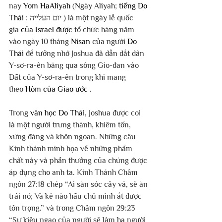
nay 
Yom HaAliyah
 (Ngày Aliyah; 
tiếng Do 
Thái
 : יום העלייה ) là một ngày lễ quốc 
gia 
của Israel được
 tổ chức hàng năm 
vào ngày 10 tháng 
Nisan
 của người 
Do 
Thái
 để tưởng nhớ Joshua đã dẫn dắt dân 
Y-sơ-ra-ên băng qua sông Gio-đan vào 
Đất của Y-sơ-ra-ên trong khi mang 
theo 
Hòm của Giao ước
 .
Trong 
văn học Do Thái,
 Joshua được coi 
là một người trung thành, khiêm tốn, 
xứng đáng và khôn ngoan. Những câu 
Kinh thánh minh họa về những phẩm 
chất này và phần thưởng của chúng được 
áp dụng cho anh ta. Kinh Thánh Châm 
ngôn 27:18 chép “Ai săn sóc cây vả, sẽ ăn 
trái nó; Và kẻ nào hầu chủ mình ắt được 
tôn trọng.” và trong Châm ngôn 29:23 
“Sự kiêu ngạo của người sẽ làm hạ người 