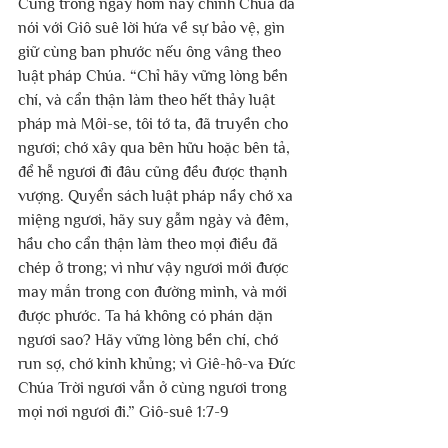
Cũng trong ngày hôm nay chính Chúa đã 
nói với Giô suê lời hứa về sự bảo vệ, gìn 
giữ cùng ban phước nếu ông vâng theo 
luật pháp Chúa. “Chỉ hãy vững lòng bền 
chí, và cẩn thận làm theo hết thảy luật 
pháp mà Môi-se, tôi tớ ta, đã truyền cho 
ngươi; chớ xây qua bên hữu hoặc bên tả, 
để hễ ngươi đi đâu cũng đều được thạnh 
vượng. Quyển sách luật pháp nầy chớ xa 
miệng ngươi, hãy suy gẫm ngày và đêm, 
hầu cho cẩn thận làm theo mọi điều đã 
chép ở trong; vì như vậy ngươi mới được 
may mắn trong con đường mình, và mới 
được phước. Ta há không có phán dặn 
ngươi sao? Hãy vững lòng bền chí, chớ 
run sợ, chớ kinh khủng; vì Giê-hô-va Đức 
Chúa Trời ngươi vẫn ở cùng ngươi trong 
mọi nơi ngươi đi.” Giô-suê 1:7-9