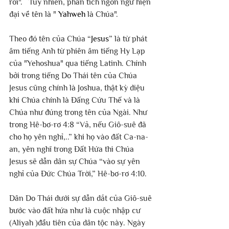
rỗi".   Tuy nhiên, phân tích ngôn ngữ hiện 
đại về tên là " 
Yahweh
 là Chúa". 
Theo đó tên của Chúa “
Jesus
” là từ phát 
âm tiếng Anh từ phiên âm tiếng Hy Lạp 
của "Yehoshua" qua tiếng Latinh. Chính 
bởi trong tiếng Do Thái tên của Chúa 
Jesus cũng chính là Joshua, thật kỳ diệu 
khi Chúa chính là Đấng Cứu Thế và là 
Chúa như đúng trong tên của Ngài. Như 
trong Hê-bơ-rơ 4:8 “Vả, nếu Giô-suê đã 
cho họ yên nghỉ,..” khi họ vào đất Ca-na-
an, yên nghĩ trong Đất Hứa thì Chúa 
Jesus sẽ dẫn dân sự Chúa “vào sự yên 
nghỉ của Đức Chúa Trời,” Hê-bơ-rơ 4:10.
Dân Do Thái dưới sự dẫn dắt của Giô-suê 
bước vào đất hứa như là cuộc nhập cư 
(Aliyah )đầu tiên của dân tộc này. Ngày 