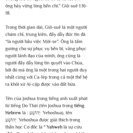
ông hãy vững lòng bền chí.” Giô-suê 1:16-
18.
Trong thời gian dài, Giô-suê là một người 
chăm chỉ, trung kiên, đầy dẫy đức tin đã 
“là người hầu việc Môi-se”. Ông là tấm 
gương cho sự phục vụ bền bĩ, vâng phục 
người lãnh đạo của mình, ông cũng là 
người đầy dẫy lòng tin quyết vào Chúa, 
bởi đó mà ông là một trong hai người duy 
nhất cùng với Ca-lép trong cả một thế hệ 
ra khỏi xứ Ai-cập được vào đất hứa.
Tên của Joshua trong tiếng anh xuất phát 
từ tiếng Do Thái (tên Joshua trong 
tiếng 
Hebrew
 là : יְהוֹשֻׁעַ  Yehoshua), tên 
יְהוֹשֻׁעַ  Yehoshua được giải thích trong 
thần học Cơ đốc là " 
Yahweh
 là sự cứu 