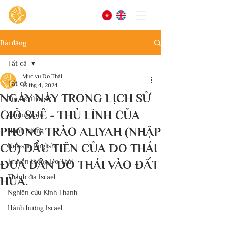
Bài đăng
Tất cả
Mục vụ Do Thái
Tất cả
13 thg 4, 2024
NGÀY NÀY TRONG LỊCH SỬ
Tin tức thời sự
GIÔ SUÊ - THỦ LĨNH CỦA
Cầu nguyện
PHONG TRÀO ALIYAH (NHẬP
Hành hương
CƯ) ĐẦU TIÊN CỦA DO THÁI
News in English
Truyền thống Do Thái
ĐƯA DÂN DO THÁI VÀO ĐẤT
Thánh địa Israel
HỨA.
Nghiên cứu Kinh Thánh
Hành hương Israel