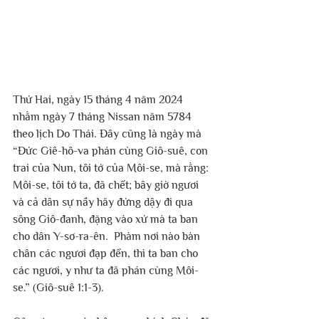
Thứ Hai, ngày 15 tháng 4 năm 2024 
nhằm ngày 7 tháng Nissan năm 5784 
theo lịch Do Thái. Đây cũng là ngày mà 
“Đức Giê-hô-va phán cùng Giô-suê, con 
trai của Nun, tôi tớ của Môi-se, mà rằng: 
Môi-se, tôi tớ ta, đã chết; bây giờ ngươi 
và cả dân sự nầy hãy đứng dậy đi qua 
sông Giô-đanh, đặng vào xứ mà ta ban 
cho dân Y-sơ-ra-ên.  Phàm nơi nào bàn 
chân các ngươi đạp đến, thì ta ban cho 
các ngươi, y như ta đã phán cùng Môi-
se.” (Giô-suê 1:1-3).