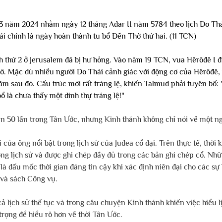
3 năm 2024 nhằm ngày 12 tháng Adar II năm 5784 theo lịch Do Th
i chính là ngày hoàn thành tu bổ Đền Thờ thứ hai. (11 TCN)
thứ 2 ở Jerusalem đã bị hư hỏng. Vào năm 19 TCN, vua Hêrôđê I đ
hờ. Mặc dù nhiều người Do Thái cảnh giác với động cơ của Hêrôđê, 
m sau đó. Cấu trúc mới rất tráng lệ, khiến Talmud phải tuyên bố: 
ổ là chưa thấy một dinh thự tráng lệ!"
n 50 lần trong Tân Ước, nhưng Kinh thánh không chỉ nói về một ng
 của ông nổi bật trong lịch sử của Judea cổ đại. Trên thực tế, thời
ong lịch sử và được ghi chép đầy đủ trong các bản ghi chép cổ. Nhữn
là dấu mốc thời gian đáng tin cậy khi xác định niên đại cho các sự 
và sách Công vụ. 
cả lịch sử thế tục và trong câu chuyện Kinh thánh khiến việc hiểu 
rọng để hiểu rõ hơn về thời Tân Ước.