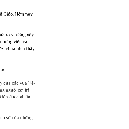
ái Giáo. Hôm nay 
ưa ra ý tưởng xây 
nhưng việc cải 
"Ai chưa nhìn thấy 
ười.
 kỳ của các vua Hê-
g người cai trị 
kiện được ghi lại 
lịch sử của những 