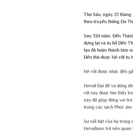
Thứ Sáu, ngày 22 tháng 
theo truyền thống Do Thá
Sau 334 năm, Đền Thánh 
dựng lại và tu bổ Đền T
tạo đã hoàn thành tám nă
Đền thờ được Hê-rốt tu b
Hê-rốt được nhắc đến gầ
Herod Đại đế và dòng dõi
rốt này được tìm thấy tr
này đã giúp đóng vai trò 
trong các sách Phúc âm 
Sự nổi bật của họ trong 
Herodians trở nên quan t