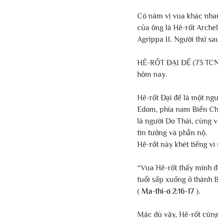
Có năm vị vua khác nhau
của ông là Hê-rốt Archel
Agrippa II. Người thứ sa
HÊ-RỐT ĐẠI ĐẾ (73 TCN –
hôm nay.
Hê-rốt Đại đế là một ngư
Edom, phía nam Biển Chế
là người Do Thái, cùng v
tin tưởng và phẫn nộ.
Hê-rốt này khét tiếng vì
“Vua Hê-rốt thấy mình đã 
tuổi sấp xuống ở thành B
( 
Ma-thi-ơ 2:16-17
 ).
Mặc dù vậy, Hê-rốt cũng