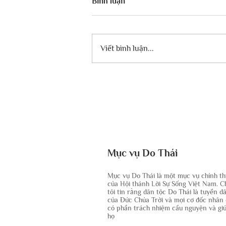
Bình luận
Viết bình luận...
NGÀY NÀY TRONG LỊCH SỬ
KINH THÁNH – NGÀY SINH
CỦA ĐAN VÀ CÁC CÂU
CHUYỆN THUỘC LINH XUNG
QUANH.
Mục vụ Do Thái
Mục vụ Do Thái là một mục vụ chính t
của Hội thánh Lời Sự Sống Việt Nam. 
tôi tin rằng dân tộc Do Thái là tuyển d
của Đức Chúa Trời và mọi cơ đốc nhân
có phần trách nhiệm cầu nguyện và gi
họ