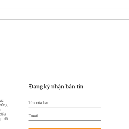
MƯỜI BA NGUYÊN TẮC ĐỨC
NGÀY
TIN CỦA NGƯỜI DO THÁI.
KIN
LUẬT
2.
Đăng ký nhận bản tin
hức
Chúng
ân
 đều
úp đỡ