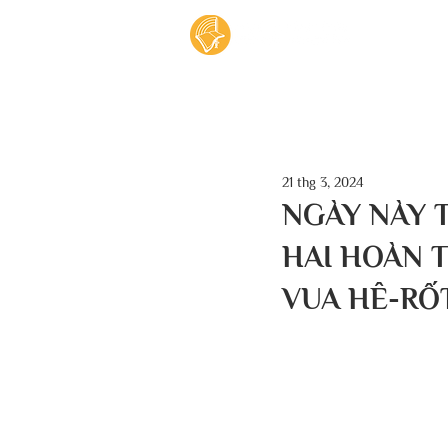
Tran
21 thg 3, 2024
NGÀY NÀY 
HAI HOÀN T
VUA HÊ-RỐT