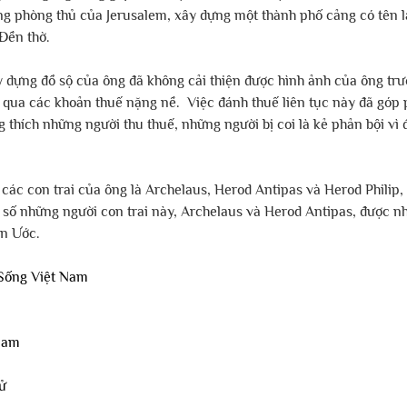
ng phòng thủ của Jerusalem, xây dựng một thành phố cảng có tên l
Đền thờ. 
y dựng đồ sộ của ông đã không cải thiện được hình ảnh của ông trư
 qua các khoản thuế nặng nề.  Việc đánh thuế liên tục này đã góp 
 thích những người thu thuế, những người bị coi là kẻ phản bội vì 
 các con trai của ông là Archelaus, Herod Antipas và Herod Philip,
g số những người con trai này, Archelaus và Herod Antipas, được nh
ân Ước.
Sống Việt Nam
nam
ử