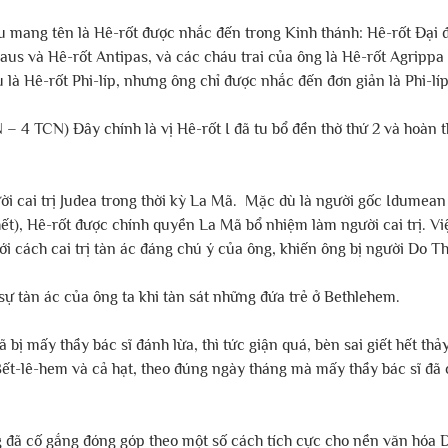
 mang tên là Hê-rốt được nhắc đến trong Kinh thánh: Hê-rốt Đại đế
aus và Hê-rốt Antipas, và các cháu trai của ông là Hê-rốt Agrippa 
u là Hê-rốt Phi-líp, nhưng ông chỉ được nhắc đến đơn giản là Phi-líp
 4 TCN) Đây chính là vị Hê-rốt I đã tu bổ đền thờ thứ 2 và hoàn 
ời cai trị Judea trong thời kỳ La Mã.  Mặc dù là người gốc Idumea
t), Hê-rốt được chính quyền La Mã bổ nhiệm làm người cai trị. Vi
ới cách cai trị tàn ác đáng chú ý của ông, khiến ông bị người Do T
 sự tàn ác của ông ta khi tàn sát những đứa trẻ ở Bethlehem.
bị mấy thầy bác sĩ đánh lừa, thì tức giận quá, bèn sai giết hết thảy 
ết-lê-hem và cả hạt, theo đúng ngày tháng mà mấy thầy bác sĩ đã c
 đã cố gắng đóng góp theo một số cách tích cực cho nền văn hóa D