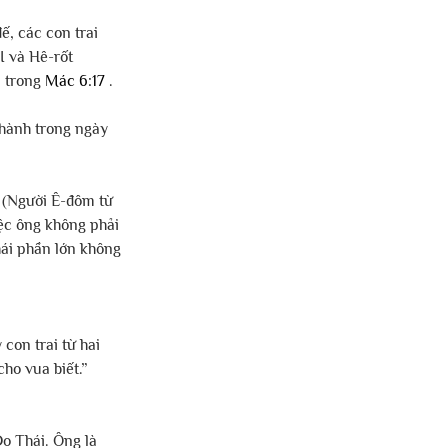
, các con trai 
I và Hê-rốt 
 trong 
Mác 6:17
 .
thành trong ngày 
n (Người Ê-đôm từ 
ệc ông không phải 
hái phần lớn không 
con trai từ hai 
ho vua biết.” 
o Thái. Ông là 