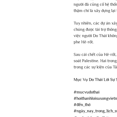
người đã củng cố hệ thố
thậm chí là xây dựng lại 
Tuy nhiên, các dự án xâ
chúng được tài trợ thông
việc người Do Thái không
phe Hê-rốt. 
Sau cái chết của Hê-rốt,
soát Palestine. Hai tron
trong các sự kiện của T
Mục Vụ Do Thái Lời Sự 
#mucvudothai
#hoithanhloisusongviet
#đền_thờ
#ngày_nay_trong_lịch_s