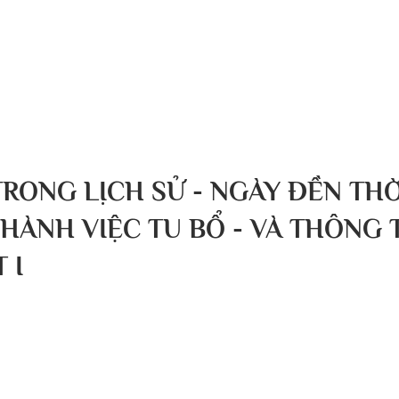
g chủ
Về chúng tôi
Bài viết
Tin tức
Sự kiện
TRONG LỊCH SỬ - NGÀY ĐỀN TH
HÀNH VIỆC TU BỔ - VÀ THÔNG 
 I