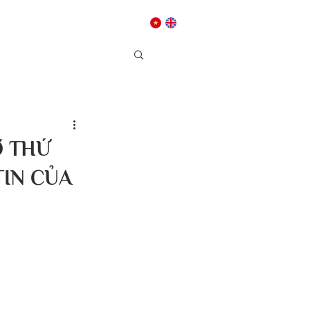
Dâng hiến
Liên hệ
Ờ THỨ
TIN CỦA