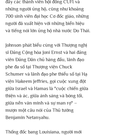
đầy các thành viên hội đồng CUFI và 
những người ủng hộ, cũng như khoảng 
700 sinh viên đại học Cơ đốc giáo, những 
người đã xuất hiện với những biển hiệu 
và tiếng nói lớn ủng hộ nhà nước Do Thái.
Johnson phát biểu cùng với Thượng nghị 
sĩ Đảng Cộng hòa Joni Ernst và hai đảng 
viên Đảng Dân chủ hàng đầu, lãnh đạo 
phe đa số tại Thượng viện Chuck 
Schumer và lãnh đạo phe thiểu số tại Hạ 
viện Hakeem Jeffries, gọi cuộc xung đột 
giữa Israel và Hamas là "cuộc chiến giữa 
thiện và ác, giữa ánh sáng và bóng tối, 
giữa nền văn minh và sự man rợ" – 
mượn một câu nói của Thủ tướng 
Benjamin Netanyahu. 
Thống đốc bang Louisiana, người mới 