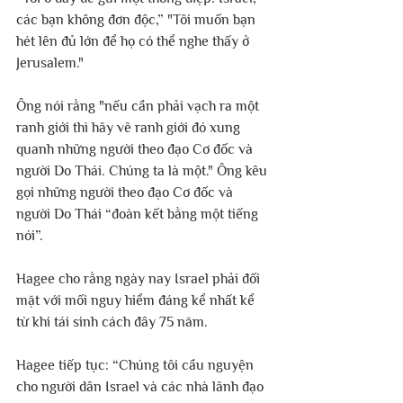
các bạn không đơn độc,” "Tôi muốn bạn 
hét lên đủ lớn để họ có thể nghe thấy ở 
Jerusalem."
Ông nói rằng "nếu cần phải vạch ra một 
ranh giới thì hãy vẽ ranh giới đó xung 
quanh những người theo đạo Cơ đốc và 
người Do Thái. Chúng ta là một." Ông kêu 
gọi những người theo đạo Cơ đốc và 
người Do Thái “đoàn kết bằng một tiếng 
nói”.
Hagee cho rằng ngày nay Israel phải đối 
mặt với mối nguy hiểm đáng kể nhất kể 
từ khi tái sinh cách đây 75 năm.
Hagee tiếp tục: “Chúng tôi cầu nguyện 
cho người dân Israel và các nhà lãnh đạo 