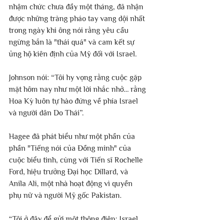
nhậm chức chưa đầy một tháng, đã nhận 
được những tràng pháo tay vang dội nhất 
trong ngày khi ông nói rằng yêu cầu 
ngừng bắn là "thái quá" và cam kết sự 
ủng hộ kiên định của Mỹ đối với Israel. 
Johnson nói: “Tôi hy vọng rằng cuộc gặp 
mặt hôm nay như một lời nhắc nhở… rằng 
Hoa Kỳ luôn tự hào đứng về phía Israel 
và người dân Do Thái”. 
Hagee đã phát biểu như một phần của 
phần "Tiếng nói của Đồng minh" của 
cuộc biểu tình, cùng với Tiến sĩ Rochelle 
Ford, hiệu trưởng Đại học Dillard, và 
Anila Ali, một nhà hoạt động vì quyền 
phụ nữ và người Mỹ gốc Pakistan.
“Tôi ở đây để gửi một thông điệp: Israel, 