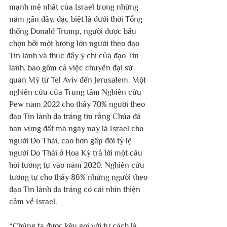
mạnh mẽ nhất của Israel trong những 
năm gần đây, đặc biệt là dưới thời Tổng 
thống Donald Trump, người được bầu 
chọn bởi một lượng lớn người theo đạo 
Tin lành và thúc đẩy ý chí của đạo Tin 
lành, bao gồm cả việc chuyển đại sứ 
quán Mỹ từ Tel Aviv đến Jerusalem. Một 
nghiên cứu của Trung tâm Nghiên cứu 
Pew năm 2022 cho thấy 70% người theo 
đạo Tin lành da trắng tin rằng Chúa đã 
ban vùng đất mà ngày nay là Israel cho 
người Do Thái, cao hơn gấp đôi tỷ lệ 
người Do Thái ở Hoa Kỳ trả lời một câu 
hỏi tương tự vào năm 2020. Nghiên cứu 
tương tự cho thấy 86% những người theo 
đạo Tin lành da trắng có cái nhìn thiện 
cảm về Israel.
“Chúng ta được kêu gọi với tư cách là 