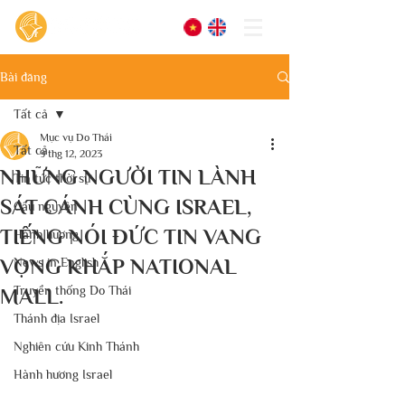
Bài đăng
Tất cả
Mục vụ Do Thái
Tất cả
9 thg 12, 2023
NHỮNG NGƯỜI TIN LÀNH
Tin tức thời sự
SÁT CÁNH CÙNG ISRAEL,
Cầu nguyện
TIẾNG NÓI ĐỨC TIN VANG
Hành hương
VỌNG KHẮP NATIONAL
News in English
Truyền thống Do Thái
MALL.
Thánh địa Israel
Nghiên cứu Kinh Thánh
Hành hương Israel