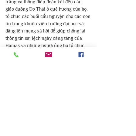
trắng và thông điệp đoàn kết đến các 
giáo đường Do Thái ở quê hương của họ, 
tổ chức các buổi cầu nguyện cho các con 
tin trong khuôn viên trường đại học và 
đăng lên mạng xã hội để giúp chống lại 
thông tin sai lệch ngày càng tăng của 
Hamas và những người ủng hộ tổ chức 
này. 
Rivka Kidron, đồng sáng lập và thành 
viên hội đồng quản trị cho biết: “Tôi tin 
rằng Passages được tạo ra để sát cánh 
cùng cộng đồng Do Thái và Nhà nước 
Israel trong những thời điểm như 
vậy”. "Người Do Thái không cảm thấy đơn 
độc vì chúng tôi có những sinh viên Cơ 
đốc tận tâm và tận tâm sâu sắc, những 
người sẽ sát cánh cùng chúng tôi và 
cùng chung tiếng kêu 'Không bao giờ 