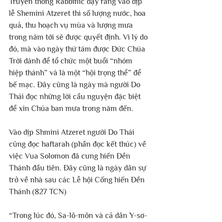
Truyền thống Rabbinic dạy rằng vào dịp 
lễ Shemini Atzeret thì số lượng nước, hoa 
quả, thu hoạch vụ mùa và lượng mưa 
trong năm tới sẽ được quyết định. Vì lý do 
đó, mà vào ngày thứ tám được Đức Chúa 
Trời dành để tổ chức một buổi “nhóm 
hiệp thánh” và là một “hội trọng thể” để 
bế mạc. Đây cũng là ngày mà người Do 
Thái đọc những lời cầu nguyện đặc biệt 
để xin Chúa ban mưa trong năm đến.
Vào dịp Shmini Atzeret người Do Thái 
cũng đọc haftarah (phần đọc kết thúc) về 
việc Vua Solomon đã cung hiến Đền 
Thánh đầu tiên. Đây cũng là ngày dân sự 
trở về nhà sau các Lễ hội Cống hiến Đền 
Thánh (827 TCN)
“Trong lúc đó, Sa-lô-môn và cả dân Y-sơ-