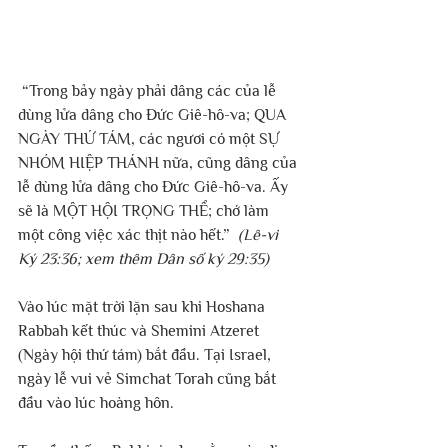
 “Trong bảy ngày phải dâng các của lễ 
dùng lửa dâng cho Đức Giê-hô-va; QUA 
NGÀY THỨ TÁM, các ngươi có một SỰ 
NHÓM HIỆP THÁNH nữa, cũng dâng của 
lễ dùng lửa dâng cho Đức Giê-hô-va. Ấy 
sẽ là MỘT HỘI TRỌNG THỂ; chớ làm 
một công việc xác thịt nào hết.”  
(Lê-vi 
Ký 23:36; xem thêm Dân số ký 29:35)
Vào lúc mặt trời lặn sau khi Hoshana 
Rabbah kết thúc và Shemini Atzeret 
(Ngày hội thứ tám) bắt đầu. Tại Israel, 
ngày lễ vui vẻ Simchat Torah cũng bắt 
đầu vào lúc hoàng hôn.