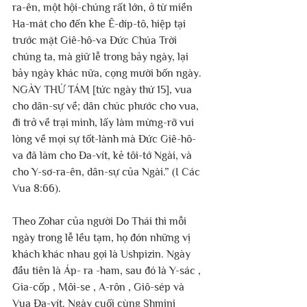
ra-ên, một hội-chúng rất lớn, ở từ miền 
Ha-mát cho đến khe Ê-díp-tô, hiệp tại 
trước mặt Giê-hô-va Đức Chúa Trời 
chúng ta, mà giữ lễ trong bảy ngày, lại 
bảy ngày khác nữa, cọng mười bốn ngày. 
NGÀY THỨ TÁM [tức ngày thứ 15], vua 
cho dân-sự về; dân chúc phước cho vua, 
đi trở về trại mình, lấy làm mừng-rỡ vui 
lòng về mọi sự tốt-lành mà Đức Giê-hô-
va đã làm cho Đa-vít, kẻ tôi-tớ Ngài, và 
cho Y-sơ-ra-ên, dân-sự của Ngài.” (I Các 
Vua 8:66).
Theo Zohar của người Do Thái thì mỗi 
ngày trong lễ lều tạm, họ đón những vị 
khách khác nhau gọi là Ushpizin. Ngày 
đầu tiên là Áp- ra -ham, sau đó là Y-sác , 
Gia-cốp , Môi-se , A-rôn , Giô-sép và 
Vua Đa-vít. Ngày cuối cùng Shmini 