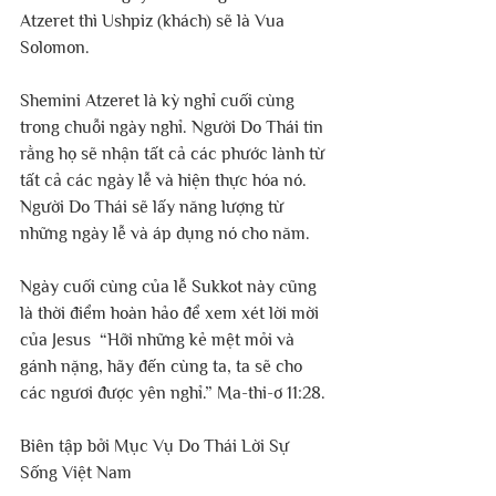
Atzeret thì Ushpiz (khách) sẽ là Vua 
Solomon.
Shemini Atzeret là kỳ nghỉ cuối cùng 
trong chuỗi ngày nghỉ. Người Do Thái tin 
rằng họ sẽ nhận tất cả các phước lành từ 
tất cả các ngày lễ và hiện thực hóa nó. 
Người Do Thái sẽ lấy năng lượng từ 
những ngày lễ và áp dụng nó cho năm. 
Ngày cuối cùng của lễ Sukkot này cũng 
là thời điểm hoàn hảo để xem xét lời mời 
của Jesus  “Hỡi những kẻ mệt mỏi và 
gánh nặng, hãy đến cùng ta, ta sẽ cho 
các ngươi được yên nghỉ.” Ma-thi-ơ 11:28.
Biên tập bởi Mục Vụ Do Thái Lời Sự 
Sống Việt Nam