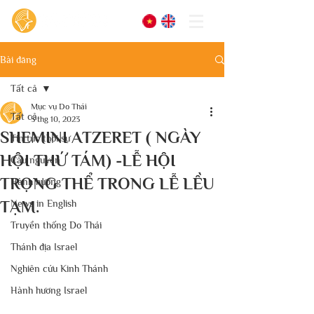
Bài đăng
Tất cả
Mục vụ Do Thái
Tất cả
5 thg 10, 2023
SHEMINI ATZERET ( NGÀY
Tin tức thời sự
HỘI THỨ TÁM) -LỄ HỘI
Cầu nguyện
TRỌNG THỂ TRONG LỄ LỀU
Hành hương
TẠM.
News in English
Truyền thống Do Thái
Thánh địa Israel
Nghiên cứu Kinh Thánh
Hành hương Israel