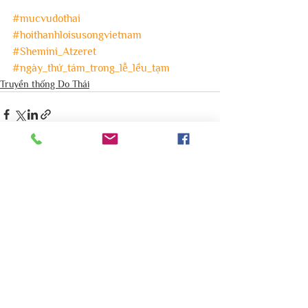
#mucvudothai
#hoithanhloisusongvietnam
#Shemini_Atzeret
#ngày_thứ_tám_trong_lễ_lều_tạm
Truyền thống Do Thái
Bình luận
Viết bình luận...