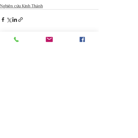
Nghiên cứu Kinh Thánh
Bình luận
Viết bình luận...
Mục vụ Do Thái
Mục vụ Do Thái là một mục vụ chính thức
của Hội thánh Lời Sự Sống Việt Nam. Chúng
tôi tin rằng dân tộc Do Thái là tuyển dân của
Đức Chúa Trời và mọi cơ đốc nhân đều có