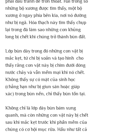
phải đấu tranh để trốn thoát. Hai trong số 
những bộ xương được tìm thấy, một bộ 
xương ở ngay phía bên kia, nơi nó dường 
như bị ngã. Hóa thạch này tìm thấy chụp 
lại trong đá làm sao những con khủng 
long bị chết khi chúng trở thành bùn đất.
Lớp bùn dày trong đó những con vật bị 
mắc kẹt, tứ chi bị xoắn và tạo hình  cho 
thấy rằng con vật này bị chìm dưới dòng 
nước chảy và vẫn mềm mại khi nó chết. 
Không thấy sự có mặt của sinh học 
(chẳng hạn như bị giun sán hoặc giáp 
xác) trong bùn nền, chỉ thấy bùn tồn tại.
Không chỉ là lớp dày bùn bám xung 
quanh, mà còn những con vật này bị chết 
sau khi mắc kẹt trước khi phần mềm của 
chúng có cơ hội mục rữa. Hầu như tất cả 