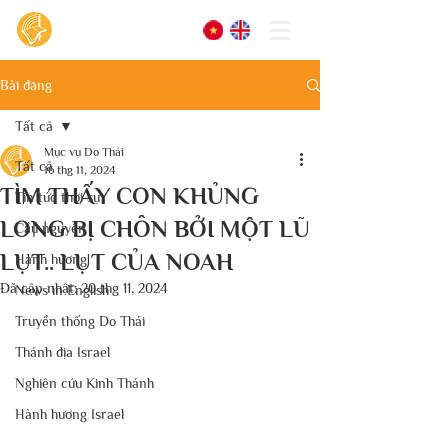
Bài đăng
Tất cả
Mục vụ Do Thái
Tất cả
16 thg 11, 2024
TÌM THẤY CON KHỦNG
Tin tức thời sự
LONG BỊ CHÔN BỞI MỘT LŨ
Cầu nguyện
LỤT.. LỤT CỦA NOAH
Hành hương
Đã cập nhật:
20 thg 11, 2024
News in English
Truyền thống Do Thái
Thánh địa Israel
Nghiên cứu Kinh Thánh
Hành hương Israel