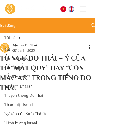
Bài đăng
Tất cả
Mục vụ Do Thái
Tất cả
27 thg 11, 2023
TỪ NGỮ DO THÁI – Ý CỦA
Tin tức thời sự
TỪ “MẮT QUỶ” HAY “CON
Cầu nguyện
MẮC ÁC” TRONG TIẾNG DO
Hành hương
THÁI
News in English
Truyền thống Do Thái
Thánh địa Israel
Nghiên cứu Kinh Thánh
Hành hương Israel