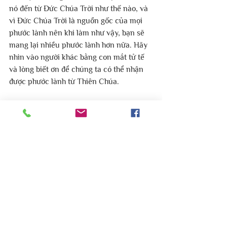
nó đến từ Đức Chúa Trời như thế nào, và 
vì Đức Chúa Trời là nguồn gốc của mọi 
phước lành nên khi làm như vậy, bạn sẽ 
mang lại nhiều phước lành hơn nữa. Hãy 
nhìn vào người khác bằng con mắt tử tế 
và lòng biết ơn để chúng ta có thể nhận 
được phước lành từ Thiên Chúa.
Biên tập bởi Mục Vụ Do Thái Lời Sự 
Sống Việt Nam
#mucvudothai
#hoithanhloisusongvietnam
#mắt_ác