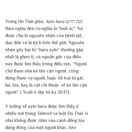
Trong Do Thái giáo, 
Ayin hara
 (עין הרע) 
theo nghĩa đen có nghĩa là "mắt ác". Nó 
được cho là nguyên nhân của bệnh tật, 
đau đớn và bi kịch trên thế giới. Nguyên 
nhân gây hại từ “hara ayin” thường gặp 
nhất là ghen tị, và nguồn gốc của điều 
này được tìm thấy trong điều răn, “Ngươi 
chớ tham nhà kẻ lân cận ngươi, cũng 
đừng tham vợ người, hoặc tôi trai tớ gái, 
bò, lừa, hay là vật chi thuộc về kẻ lân cận 
ngươi.” ( Xuất ê-díp-tô-ký 20:17).
Ý tưởng về ayin hara được tìm thấy ở 
nhiều nơi trong Talmud và luật Do Thái ví 
như không được nhìn vào cánh đồng lúa 
đang đứng của một người khác, kẻo 