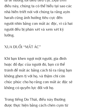
ta sẽ hướng tới điều tiêu cực.Dựa trên 
điều này, chúng ta có thể hiểu tại sao các 
nhà hiền triết nói với chúng ta rằng ayin 
harah cũng ảnh hưởng tiêu cực đến 
người nhìn bằng con mắt ác độc, vì cả hai 
người đều bị phán xét và xem xét kỹ 
lưỡng. 
XUA ĐUỔI “MẮT ÁC”
Khi bạn khen ngợi một người, gia đình 
hoặc đồ đạc của người đó, bạn có thể 
tránh để mắt ác bằng cách tỏ ra rằng bạn 
không ghen tị với họ, và thậm chí còn 
chúc phúc cho họ rằng con mắt ác độc sẽ 
không có quyền lực đối với họ.
Trong tiếng Do Thái, điều này thường 
được thực hiện bằng cách chèn cụm từ 