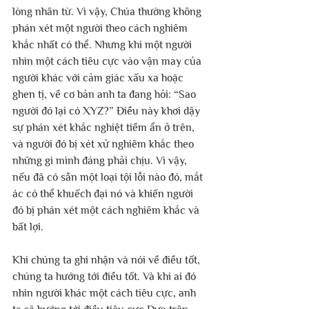
lòng nhân từ. Vì vậy, Chúa thường không 
phán xét một người theo cách nghiêm 
khắc nhất có thể. Nhưng khi một người 
nhìn một cách tiêu cực vào vận may của 
người khác với cảm giác xấu xa hoặc 
ghen tị, về cơ bản anh ta đang hỏi: “Sao 
người đó lại có XYZ?” Điều này khơi dậy 
sự phán xét khắc nghiệt tiềm ẩn ở trên, 
và người đó bị xét xử nghiêm khắc theo 
những gì mình đáng phải chịu. Vì vậy, 
nếu đã có sẵn một loại tội lỗi nào đó, mắt 
ác có thể khuếch đại nó và khiến người 
đó bị phán xét một cách nghiêm khắc và 
bất lợi. 
Khi chúng ta ghi nhận và nói về điều tốt, 
chúng ta hướng tới điều tốt. Và khi ai đó 
nhìn người khác một cách tiêu cực, anh 