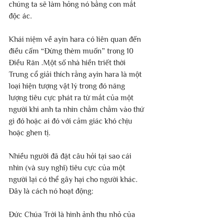
chúng ta sẽ làm hỏng nó bằng con mắt 
độc ác.
Khái niệm về ayin hara có liên quan đến 
điều cấm “Đừng thèm muốn” trong 10 
Điều Răn .Một số nhà hiền triết thời 
Trung cổ giải thích rằng ayin hara là một 
loại hiện tượng vật lý trong đó năng 
lượng tiêu cực phát ra từ mắt của một 
người khi anh ta nhìn chằm chằm vào thứ 
gì đó hoặc ai đó với cảm giác khó chịu 
hoặc ghen tị.
Nhiều người đã đặt câu hỏi tại sao cái 
nhìn (và suy nghĩ) tiêu cực của một 
người lại có thể gây hại cho người khác. 
Đây là cách nó hoạt động:
Đức Chúa Trời là hình ảnh thu nhỏ của 