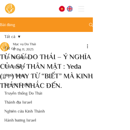
Bài đăng
Tất cả
Mục vụ Do Thái
Tất cả
17 thg 11, 2023
TỪ NGỮ DO THÁI – Ý NGHĨA
Tin tức thời sự
CỦA SỰ THÂN MẬT : Yeda
Cầu nguyện
(ידע) HAY TỪ “BIẾT” MÀ KINH
Hành hương
THÁNH NHẮC ĐẾN.
News in English
Truyền thống Do Thái
Thánh địa Israel
Nghiên cứu Kinh Thánh
Hành hương Israel