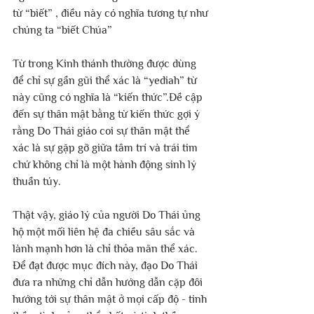
từ “biết” , điều này có nghĩa tương tự như 
chúng ta “biết Chúa”
Từ trong Kinh thánh thường được dùng 
để chỉ sự gần gũi thể xác là “yediah” từ 
này cũng có nghĩa là “kiến ​​thức”.Đề cập 
đến sự thân mật bằng từ kiến ​​​​thức gợi ý 
rằng Do Thái giáo coi sự thân mật thể 
xác là sự gặp gỡ giữa tâm trí và trái tim 
chứ không chỉ là một hành động sinh lý 
thuần túy.
Thật vậy, giáo lý của người Do Thái ủng 
hộ một mối liên hệ đa chiều sâu sắc và 
lành mạnh hơn là chỉ thỏa mãn thể xác. 
Để đạt được mục đích này, đạo Do Thái 
đưa ra những chỉ dẫn hướng dẫn cặp đôi 
hướng tới sự thân mật ở mọi cấp độ - tinh 