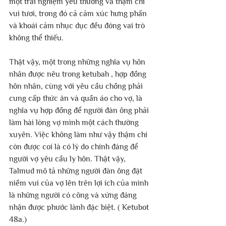
một trải nghiệm yêu thương và thậm chí 
vui tươi, trong đó cả cảm xúc hưng phấn 
và khoái cảm nhục dục đều đóng vai trò 
không thể thiếu.
Thật vậy, một trong những nghĩa vụ hôn 
nhân được nêu trong ketubah , hợp đồng 
hôn nhân, cùng với yêu cầu chồng phải 
cung cấp thức ăn và quần áo cho vợ, là 
nghĩa vụ hợp đồng để người đàn ông phải 
làm hài lòng vợ mình một cách thường 
xuyên. Việc không làm như vậy thậm chí 
còn được coi là có lý do chính đáng để 
người vợ yêu cầu ly hôn. Thật vậy, 
Talmud mô tả những người đàn ông đặt 
niềm vui của vợ lên trên lợi ích của mình 
là những người có công và xứng đáng 
nhận được phước lành đặc biệt. ( Ketubot 
48a.)