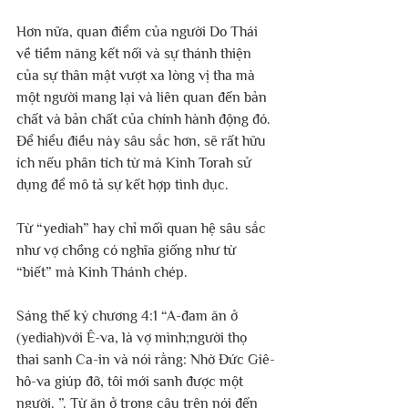
Hơn nữa, quan điểm của người Do Thái 
về tiềm năng kết nối và sự thánh thiện 
của sự thân mật vượt xa lòng vị tha mà 
một người mang lại và liên quan đến bản 
chất và bản chất của chính hành động đó. 
Để hiểu điều này sâu sắc hơn, sẽ rất hữu 
ích nếu phân tích từ mà Kinh Torah sử 
dụng để mô tả sự kết hợp tình dục.
Từ “yediah” hay chỉ mối quan hệ sâu sắc 
như vợ chồng có nghĩa giống như từ 
“biết” mà Kinh Thánh chép.
Sáng thế ký chương 4:1 “A-đam ăn ở 
(yediah)với Ê-va, là vợ mình;người thọ 
thai sanh Ca-in và nói rằng: Nhờ Đức Giê-
hô-va giúp đỡ, tôi mới sanh được một 
người. ”. Từ ăn ở trong câu trên nói đến 