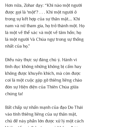
Hơn nữa, Zohar
dạy: “Khi nào một người 
được gọi là 'một'? . . . Khi một người ở 
trong sự kết hợp của sự thân mật…. Khi 
nam và nữ tham gia, họ trở thành một. Họ 
là một về thể xác và một về tâm hồn; họ 
là một người Và Chúa ngự trong sự thống 
nhất của họ.”
Điều này thực sự đáng chú ý. Hành vi 
tình dục không những không bị cấm hay 
không được khuyến khích, mà còn được 
coi là một cuộc gặp gỡ thiêng liêng chào 
đón sự Hiện diện của Thiên Chúa giữa 
chúng ta!
Bất chấp sự nhấn mạnh của đạo Do Thái 
vào tính thiêng liêng của sự thân mật, 
chủ đề này phần lớn được xử lý một cách 