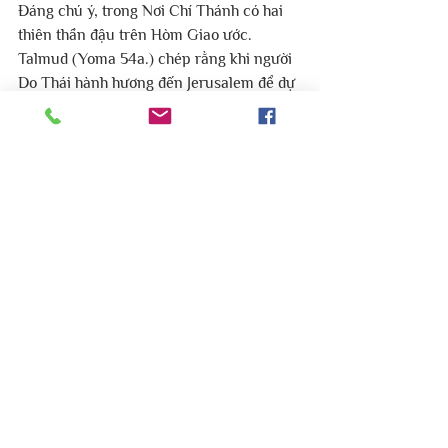
Đáng chú ý, trong Nơi Chí Thánh có hai 
thiên thần đậu trên Hòm Giao ước. 
Talmud (Yoma 54a.) chép rằng khi người 
Do Thái hành hương đến Jerusalem để dự 
lễ hội, các kohanim sẽ vén rèm cho họ và 
cho họ thấy những thiên sứ đang quấn 
lấy nhau trong vòng tay yêu thương. Họ 
sẽ nói với những người đang tụ tập: “Hãy 
xem các bạn được Chúa yêu quý như thế 
nào, như tình yêu giữa nam và nữ”.
Tuy nhiên, như chúng ta đã biết, Do Thái 
giáo nhìn nhận tình dục dưới một ánh 
sáng thánh thiện, hoàn toàn khác. Vì 
“nếu sự thân mật tình dục là điều đáng 
xấu hổ thì Đức Chúa Trời đã không ra 
lệnh cho chúng ta tạo hình các chê-ru-
bim và đặt chúng ở nơi linh thiêng và 
thuần khiết nhất trên thế giới!” 
(
 Ramban, 