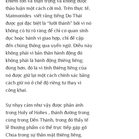
khiêm tốn và thận trọng và không được 
thảo luận một cách cởi mở. Trên thực tế, 
Maimonides  viết rằng tiếng Do Thái 
được gọi đặc biệt là “lưỡi thánh” bởi vì nó 
không có từ rõ ràng để chỉ cơ quan sinh 
dục hoặc hành vi giao hợp, chỉ đề cập 
đến chúng thông qua uyển ngữ. Điều này 
không phải vì bản thân hành động đó 
không phải là hành động thiêng liêng; 
đúng hơn, đó là vì tính thiêng liêng của 
nó được giữ lại một cách chính xác bằng 
cách giữ nó ở chế độ riêng tư thay vì 
công khai.
Sự nhạy cảm như vậy được phản ánh 
trong Holy of Holies , thánh đường trong 
cùng trong Đền Thánh, trong đó thầy tế 
lễ thượng phẩm có thể trực tiếp gặp gỡ 
Chúa trong sự thân mật thiêng liêng. 