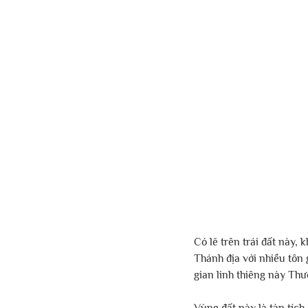
Có lẽ trên trái đất này,
Thánh địa với nhiều tôn g
gian linh thiêng này Thư
Vùng đất này là tàn tích 