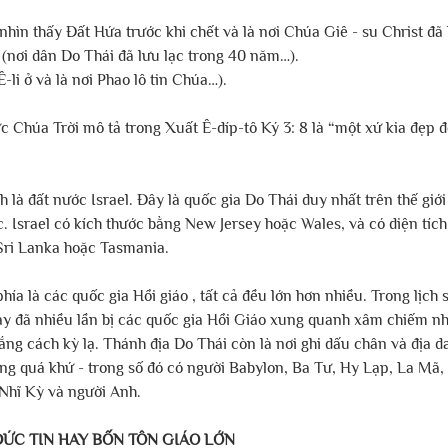
 nhìn thấy Đất Hứa trước khi chết và là nơi Chúa Giê - su Christ đã
 (nơi dân Do Thái đã lưu lạc trong 40 năm…).
Ê-li ở và là nơi Phao lô tin Chúa…).
 Chúa Trời mô tả trong Xuất Ê-díp-tô Ký 3: 8 là “một xứ kia đẹp đẽ
à đất nước Israel. Đây là quốc gia Do Thái duy nhất trên thế giới ,
. Israel có kích thước bằng New Jersey hoặc Wales, và có diện tíc
Sri Lanka hoặc Tasmania.
ía là các quốc gia Hồi giáo , tất cả đều lớn hơn nhiều. Trong lịch 
 này đã nhiều lần bị các quốc gia Hồi Giáo xung quanh xâm chiếm n
ắng cách kỳ lạ. Thánh địa Do Thái còn là nơi ghi dấu chân và địa d
ng quá khứ - trong số đó có người Babylon, Ba Tư, Hy Lạp, La Mã, 
hĩ Kỳ và người Anh.
ỨC TIN HAY BỐN TÔN GIÁO LỚN