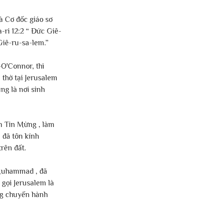
à Cơ đốc giáo sơ 
-ri 12:2 “ Đức Giê-
Giê-ru-sa-lem.”
O'Connor, thì 
thờ tại Jerusalem 
g là nơi sinh 
n Tin Mừng , làm 
 đã tôn kính 
rên đất.
 Muhammad , đã 
gọi Jerusalem là 
g chuyến hành 