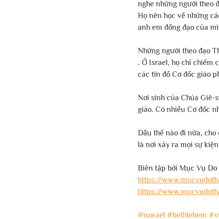
nghe những người theo đ
Họ nên học về những các
anh em đồng đạo của mìn
Những người theo đạo Th
. Ở Israel, họ chỉ chiếm 
các tín đồ Cơ đốc giáo phả
Nơi sinh của Chúa Giê-su
giáo. Có nhiều Cơ đốc nh
Dầu thế nào đi nữa, cho 
là nơi xảy ra mọi sự kiệ
Biên tập bởi Mục Vụ Do
https://www.mucvudotha
https://www.mucvudotha
#isorael
#bethlehem
#v