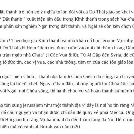
t thánh trở nên có ý nghĩa to lớn đối với cả Do Thái giáo sơ khai v
“ Đất thánh ” xuất hiện lần đầu trong Kinh thánh trong sách Xa-cha
m phần sản nghiệp Ngài trong đất thánh, và Ngài sẽ còn kén chọn 
thánh? Theo học giả Kinh thánh và nhà khảo cổ học Jerome Murphy-
i Do Thái khi Hòm Giao ước được rước vào nơi chí thánh trong Đền 
tràn ngập nhà Chúa" (1 Các Vua 8:10). Từ Ai Cập đến Syria, đó cũn
tổ đức tin, các vị vua, các nhà thông, tiên tri của các tôn giáo lớn
o đạo Thiên Chúa , Thánh địa là nơi Chúa Giêsu đã sống, rao truyề
 sống lại từ cõi chết. Ngay từ ban đầu, những người tin Chúa Giê-su
với Ngài, nơi Chúa sống, thi hành chức vụ và hoàn thành sứ mệnh t
 họ tôn sùng Jerusalem như một thánh địa vì đây là nơi họ tin rằng
 để cầu nguyện và nhận được chỉ dẫn để quay về phía Mecca. Ông 
ời Hồi giáo tin rằng Muhammad đã đến thăm tảng đá Núi Đền tron
chiến mã có cánh al-Burak vào năm 620.