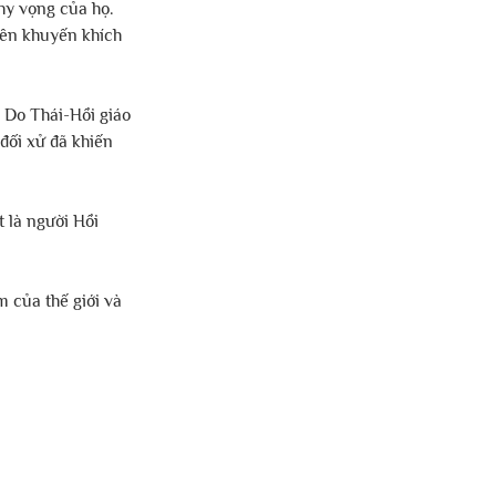
hy vọng của họ. 
ên khuyến khích 
 Do Thái-Hồi giáo 
 đối xử đã khiến 
 là người Hồi 
.
 của thế giới và 