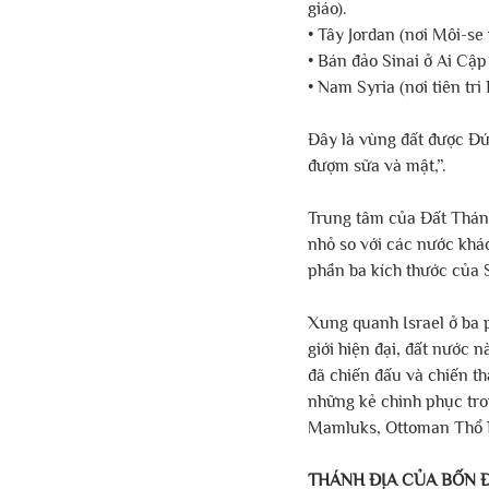
giáo).
• Tây Jordan (nơi Môi-se
• Bán đảo Sinai ở Ai Cập
• Nam Syria (nơi tiên tri 
Đây là vùng đất được Đức
đượm sữa và mật,”.
Trung tâm của Đất Thánh l
nhỏ so với các nước khác
phần ba kích thước của 
Xung quanh Israel ở ba ph
giới hiện đại, đất nước
đã chiến đấu và chiến th
những kẻ chinh phục tro
Mamluks, Ottoman Thổ N
THÁNH ĐỊA CỦA BỐN Đ