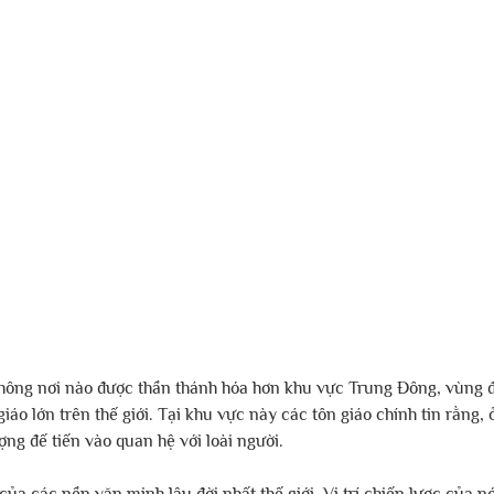
 không nơi nào được thần thánh hóa hơn khu vực Trung Đông, vùng đ
iáo lớn trên thế giới. Tại khu vực này các tôn giáo chính tin rằng,
ợng đế tiến vào quan hệ với loài người.
của các nền văn minh lâu đời nhất thế giới. Vị trí chiến lược của nó