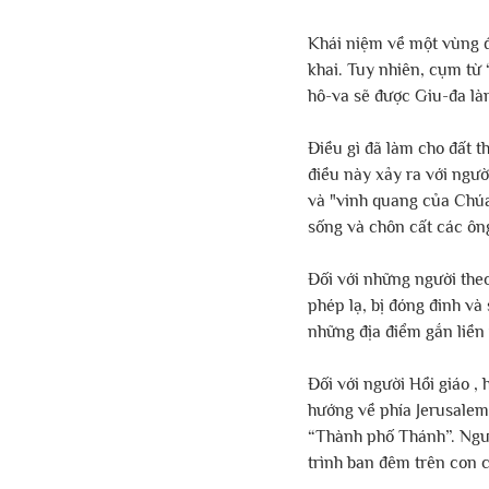
Khái niệm về một vùng đấ
khai. Tuy nhiên, cụm từ 
hô-va sẽ được Giu-đa là
Điều gì đã làm cho đất 
điều này xảy ra với ngườ
và "vinh quang của Chúa 
sống và chôn cất các ông 
Đối với những người the
phép lạ, bị đóng đinh và
những địa điểm gắn liền 
Đối với người Hồi giáo ,
hướng về phía Jerusalem
“Thành phố Thánh”. Ngư
trình ban đêm trên con 