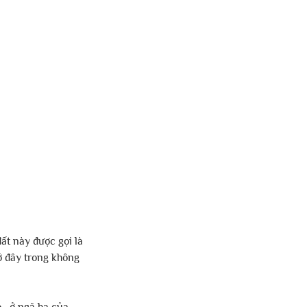
ất này được gọi là 
 ở đây trong không 
 , ở ngã ba của 