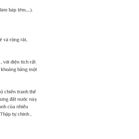
 làm báp têm,…).
 và rộng rãi, 
 với diện tích rất 
h khoảng bằng một 
sử chiến tranh thế 
hưng đất nước này 
anh của nhiều 
Thập tự chinh , 