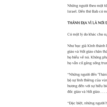
Những người theo một tôn
Israel. Đền thờ Bab có 
THÁNH ĐỊA VÌ LÀ NƠ
Có một lý do khác cho sự
Như học giả Kinh thánh 
giáo và Hồi giáo chân t
họ hiểu về nó. Không ph
họ vẫn cố gắng sống trun
“Những người đến 'Thánh 
bộ sự linh thiêng của v
hương đến với sự hiểu bi
đốc giáo và Hồi giáo . . . 
“Đặc biệt, những người 