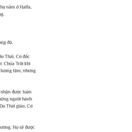
 họ nằm ở Haifa, 
ng.
ong đó.
Do Thái, Cơ đốc 
c Chúa Trời khi 
 lương tâm, nhưng 
m nhận được toàn 
những người hành 
Do Thái giáo, Cơ 
hương. Họ sẽ được 