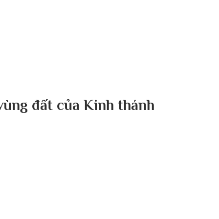
g chủ
Về chúng tôi
Bài viết
Tin tức
Sự kiện
vùng đất của Kinh thánh