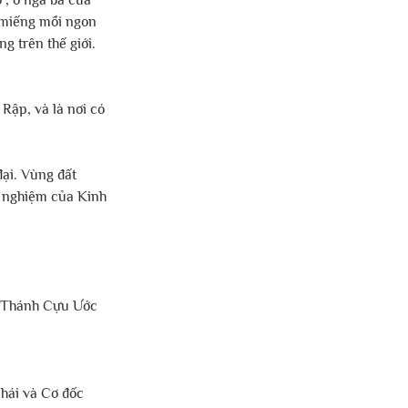
 miếng mồi ngon 
g trên thế giới. 
Rập, và là nơi có 
đại. Vùng đất 
i nghiệm của Kinh 
h Thánh Cựu Ước 
Thái và Cơ đốc 