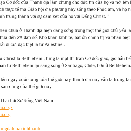
ạo Cơ đốc của Thánh địa làm chứng cho đức tin của họ và nói lên 
h thực tế mà Giáo hội địa phương này sống theo Phúc âm, và họ n
h trung thành với sự cam kết của họ với Đấng Christ. ”
iên chúa ở Thánh địa hiện đang sống trong một thế giới chủ yếu là
chưa đến 2% dân số. Khó khăn kinh tế, bất ổn chính trị và phân biệt
i di cư, đặc biệt là từ Palestine .
 Christ là Bethlehem , từng là một thị trấn Cơ đốc giáo, giờ hầu hết
ân từ Bethlehem lại sang sống ở Santiago, Chile, hơn ở Bethlehem
đến ngày cuối cùng của thế giới này, thánh địa này vẫn là trung tâm
n sau cùng của thế giới này.
 Thái Lời Sự Sống Việt Nam
i.org/
i.org
ungdatcuakinhthanh