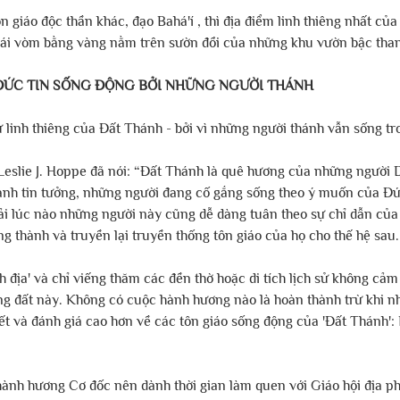
 giáo độc thần khác, đạo Bahá'í , thì địa điểm linh thiêng nhất của
mái vòm bằng vàng nằm trên sườn đồi của những khu vườn bậc tha
I ĐỨC TIN SỐNG ĐỘNG BỞI NHỮNG NGƯỜI THÁNH
 linh thiêng của Đất Thánh - bởi vì những người thánh vẫn sống tr
Leslie J. Hoppe đã nói: “Đất Thánh là quê hương của những người 
hành tin tưởng, những người đang cố gắng sống theo ý muốn của Đứ
ải lúc nào những người này cũng dễ dàng tuân theo sự chỉ dẫn của
g thành và truyền lại truyền thống tôn giáo của họ cho thế hệ sau.
địa' và chỉ viếng thăm các đền thờ hoặc di tích lịch sử không cả
ùng đất này. Không có cuộc hành hương nào là hoàn thành trừ khi 
ết và đánh giá cao hơn về các tôn giáo sống động của 'Đất Thánh': 
.
hành hương Cơ đốc nên dành thời gian làm quen với Giáo hội địa p