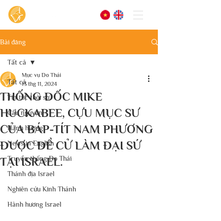
Bài đăng
Tất cả
Mục vụ Do Thái
Tất cả
13 thg 11, 2024
THỐNG ĐỐC MIKE
Tin tức thời sự
HUCKABEE, CỰU MỤC SƯ
Cầu nguyện
CỦA BÁP-TÍT NAM PHƯƠNG
Hành hương
ĐƯỢC ĐỀ CỬ LÀM ĐẠI SỨ
News in English
Truyền thống Do Thái
TẠI ISRAEL.
Thánh địa Israel
Nghiên cứu Kinh Thánh
Hành hương Israel