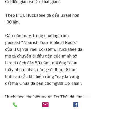
Cơ đốc giáo và Do Thái giáo”.
Theo IFCJ, Huckabee đã đến Israel hơn 
100 lần.
Đầu năm nay, trong chương trình 
podcast “Nourish Your Biblical Roots” 
của IFCJ với Yael Eckstein, Huckabee đã 
mô tả chuyến đi đầu tiên của mình tới 
Israel cách đây 50 năm, nơi ông “cảm 
thấy như ở nhà”, cùng với thực tế tâm 
linh sâu sắc khi hiểu rằng “đây là vùng 
đất mà Chúa đã ban cho người Do Thái”.
Huckabee cho biết người Do Thái đã chờ 
đợi 2.000 năm để trở về quê hương đã 
thuộc về họ trong 3.500 năm.
Huckabee tuyên bố: “Mặc dù tôi là một 