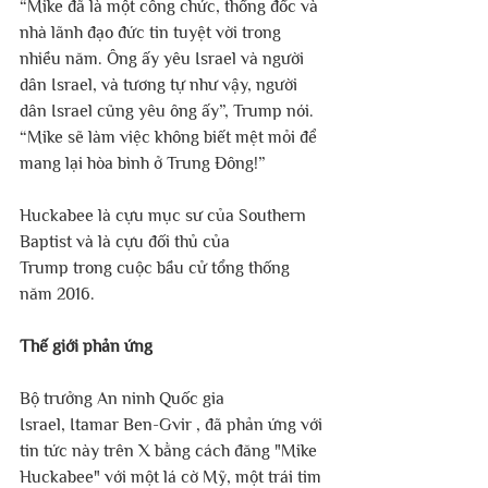
“Mike đã là một công chức, thống đốc và 
nhà lãnh đạo đức tin tuyệt vời trong 
nhiều năm. Ông ấy yêu Israel và người 
dân Israel, và tương tự như vậy, người 
dân Israel cũng yêu ông ấy”, Trump nói. 
“Mike sẽ làm việc không biết mệt mỏi để 
mang lại hòa bình ở Trung Đông!”
Huckabee là cựu mục sư của Southern 
Baptist và là cựu đối thủ của 
Trump trong cuộc bầu cử tổng thống 
năm 2016.
Thế giới phản ứng
Bộ trưởng An ninh Quốc gia 
Israel, Itamar Ben-Gvir , đã phản ứng với 
tin tức này trên X bằng cách đăng "Mike 
Huckabee" với một lá cờ Mỹ, một trái tim 