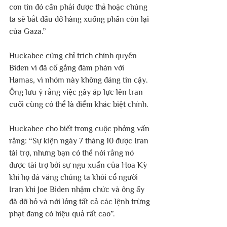
con tin đó cần phải được thả hoặc chúng 
ta sẽ bắt đầu dỡ hàng xuống phần còn lại 
của Gaza.”
Huckabee cũng chỉ trích chính quyền 
Biden vì đã cố gắng đàm phán với 
Hamas, vì nhóm này không đáng tin cậy. 
Ông lưu ý rằng việc gây áp lực lên Iran 
cuối cùng có thể là điểm khác biệt chính.
Huckabee cho biết trong cuộc phỏng vấn 
rằng: “Sự kiện ngày 7 tháng 10 được Iran 
tài trợ, nhưng bạn có thể nói rằng nó 
được tài trợ bởi sự ngu xuẩn của Hoa Kỳ 
khi họ đá văng chúng ta khỏi cổ người 
Iran khi Joe Biden nhậm chức và ông ấy 
đã dỡ bỏ và nới lỏng tất cả các lệnh trừng 
phạt đang có hiệu quả rất cao”.