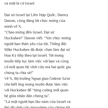
và một lá cờ Israel.
Đại sứ Israel tại Liên Hợp Quốc, Danny 
Danon, cũng đăng lời chúc mừng của 
mình về X.
“Chào mừng đến Israel, Đại sứ 
Huckabee!” Danon viết. “Xin chúc mừng 
người bạn thân yêu của tôi, Thống đốc 
Mike Huckabee đã được chọn làm đại sứ 
Hoa Kỳ tiếp theo tại Israel. Tôi mong 
muốn tiếp tục làm việc với bạn và củng 
cố mối quan hệ vĩnh cửu mà hai quốc gia 
chúng ta chia sẻ!”
Về X, Bộ trưởng Ngoại giao Gideon Sa'ar 
cho biết ông mong muốn được làm việc 
với Huckabee để “tăng cường mối quan 
hệ giữa nhân dân chúng ta”.
“Là một người bạn lâu năm của Israel và 
thủ đô vĩnh cửu Jerusalem của chúng tôi 