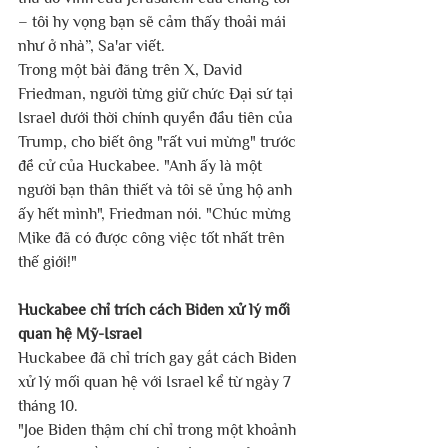
– tôi hy vọng bạn sẽ cảm thấy thoải mái 
như ở nhà”, Sa'ar viết.
Trong một bài đăng trên X, David 
Friedman, người từng giữ chức Đại sứ tại 
Israel dưới thời chính quyền đầu tiên của 
Trump, cho biết ông "rất vui mừng" trước 
đề cử của Huckabee. "Anh ấy là một 
người bạn thân thiết và tôi sẽ ủng hộ anh 
ấy hết mình", Friedman nói. "Chúc mừng 
Mike đã có được công việc tốt nhất trên 
thế giới!"
Huckabee chỉ trích cách Biden xử lý mối 
quan hệ Mỹ-Israel 
Huckabee đã chỉ trích gay gắt cách Biden 
xử lý mối quan hệ với Israel kể từ ngày 7 
tháng 10.
"Joe Biden thậm chí chỉ trong một khoảnh 