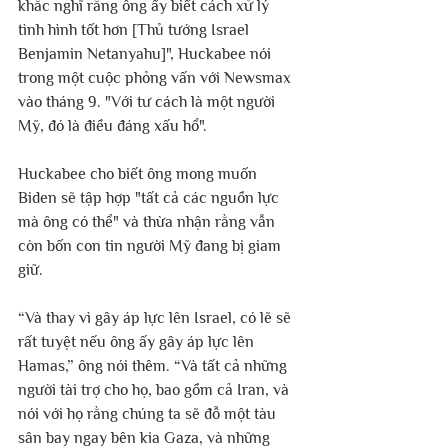
khắc nghĩ rằng ông ấy biết cách xử lý 
tình hình tốt hơn [Thủ tướng Israel 
Benjamin Netanyahu]", Huckabee nói 
trong một cuộc phỏng vấn với Newsmax 
vào tháng 9. "Với tư cách là một người 
Mỹ, đó là điều đáng xấu hổ".
Huckabee cho biết ông mong muốn 
Biden sẽ tập hợp "tất cả các nguồn lực 
mà ông có thể" và thừa nhận rằng vẫn 
còn bốn con tin người Mỹ đang bị giam 
giữ.
“Và thay vì gây áp lực lên Israel, có lẽ sẽ 
rất tuyệt nếu ông ấy gây áp lực lên 
Hamas,” ông nói thêm. “Và tất cả những 
người tài trợ cho họ, bao gồm cả Iran, và 
nói với họ rằng chúng ta sẽ đỗ một tàu 
sân bay ngay bên kia Gaza, và những 