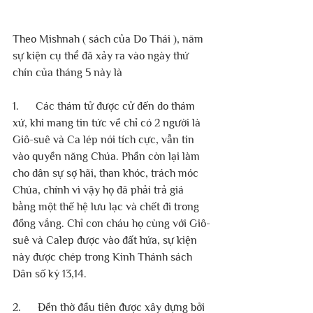
Theo Mishnah ( sách của Do Thái ), năm 
sự kiện cụ thể đã xảy ra vào ngày thứ 
chín của tháng 5 này là
1.      Các thám tử được cử đến do thám 
xứ, khi mang tin tức về chỉ có 2 người là 
Giô-suê và Ca lép nói tích cực, vẫn tin 
vào quyền năng Chúa. Phần còn lại làm 
cho dân sự sợ hãi, than khóc, trách móc 
Chúa, chính vì vậy họ đã phải trả giá 
bằng một thế hệ lưu lạc và chết đi trong 
đồng vắng. Chỉ con cháu họ cùng với Giô-
suê và Calep được vào đất hứa, sự kiện 
này được chép trong Kinh Thánh sách 
Dân số ký 13,14.
2.      Đền thờ đầu tiên được xây dựng bởi 