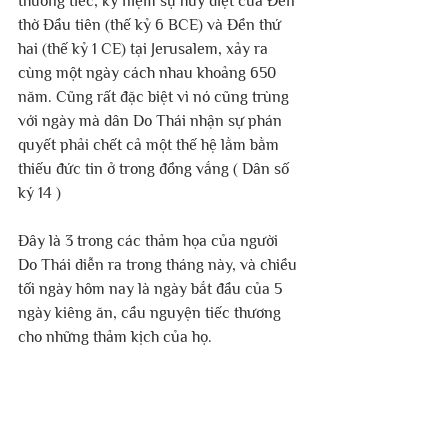
thương tiếc, kỷ niệm sự hủy diệt của Đền 
thờ Đầu tiên (thế kỷ 6 BCE) và Đền thứ 
hai (thế kỷ 1 CE) tại Jerusalem, xảy ra 
cùng một ngày cách nhau khoảng 650 
năm. Cũng rất đặc biệt vì nó cũng trùng 
với ngày mà dân Do Thái nhận sự phán 
quyết phải chết cả một thế hệ lằm bằm 
thiếu đức tin ở trong đồng vắng ( Dân số 
ký 14 )
Đây là 3 trong các thảm họa của người 
Do Thái diễn ra trong tháng này, và chiều 
tối ngày hôm nay là ngày bắt đầu của 5 
ngày kiêng ăn, cầu nguyện tiếc thương 
cho những thảm kịch của họ.