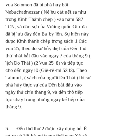
vua Solomon đã bị phá hủy bởi 
Nebuchadnezzar ( Nê bu cát nết sa như 
trong Kinh Thánh chép ) vào năm 587 
TCN, và dân sự của Vương quốc Giu-đa 
đã bị lưu đày đến Ba-by-lôn. Sự kiện này 
được Kinh thánh chép trong sách II Các 
vua 25, theo đó sự hủy diệt của Đền thờ 
thứ nhất bắt đầu vào ngày 7 của tháng 9 ( 
lịch Do Thái ) (2 Vua 25: 8) và tiếp tục 
cho đến ngày 10 (Giê-rê-mi 52:12). Theo 
Talmud , ( sách của người Do Thái ) thì sự 
phá hủy thực sự của Đền bắt đầu vào 
ngày thứ chín tháng 9, và đền thờ tiếp 
tục cháy trong nhưng ngày kế tiếp của 
tháng 9.
3.      Đền thờ thứ 2 được xây dựng bởi Ê-
sơ-ra và Nê-hê-mi trong thời gian Xô-rô-