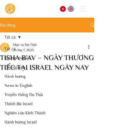
Bài đăng
Tất cả
Mục vụ Do Thái
Tất cả
25 thg 7, 2023
TISHA B’AV – NGÀY THƯƠNG
Tin tức thời sự
TIẾC TẠI ISRAEL NGÀY NAY
Cầu nguyện
Hành hương
News in English
Truyền thống Do Thái
Thánh địa Israel
Nghiên cứu Kinh Thánh
Hành hương Israel