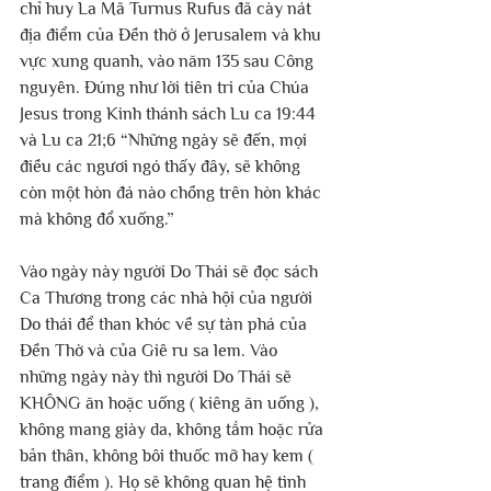
chỉ huy La Mã Turnus Rufus đã cày nát 
địa điểm của Đền thờ ở Jerusalem và khu 
vực xung quanh, vào năm 135 sau Công 
nguyên. Đúng như lời tiên tri của Chúa 
Jesus trong Kinh thánh sách Lu ca 19:44 
và Lu ca 21;6 “Những ngày sẽ đến, mọi 
điều các ngươi ngó thấy đây, sẽ không 
còn một hòn đá nào chồng trên hòn khác 
mà không đổ xuống.”
Vào ngày này người Do Thái sẽ đọc sách 
Ca Thương trong các nhà hội của người 
Do thái để than khóc về sự tàn phá của 
Đền Thờ và của Giê ru sa lem. Vào 
những ngày này thì người Do Thái sẽ 
KHÔNG ăn hoặc uống ( kiêng ăn uống ), 
không mang giày da, không tắm hoặc rửa 
bản thân, không bôi thuốc mỡ hay kem ( 
trang điểm ). Họ sẽ không quan hệ tình 