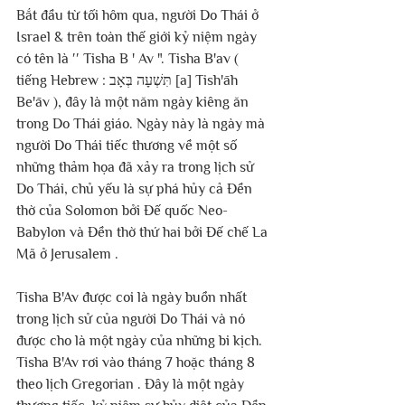
Bắt đầu từ tối hôm qua, người Do Thái ở 
Israel & trên toàn thế giới kỷ niệm ngày 
có tên là ′′ Tisha B ' Av ". Tisha B'av ( 
tiếng Hebrew : תִּשְׁעָה בְּאָב [a] Tish'āh 
Be'āv ), đây là một năm ngày kiêng ăn 
trong Do Thái giáo. Ngày này là ngày mà 
người Do Thái tiếc thương về một số 
những thảm họa đã xảy ra trong lịch sử 
Do Thái, chủ yếu là sự phá hủy cả Đền 
thờ của Solomon bởi Đế quốc Neo-
Babylon và Đền thờ thứ hai bởi Đế chế La 
Mã ở Jerusalem . 
Tisha B'Av được coi là ngày buồn nhất 
trong lịch sử của người Do Thái và nó 
được cho là một ngày của những bi kịch. 
Tisha B'Av rơi vào tháng 7 hoặc tháng 8 
theo lịch Gregorian . Đây là một ngày 