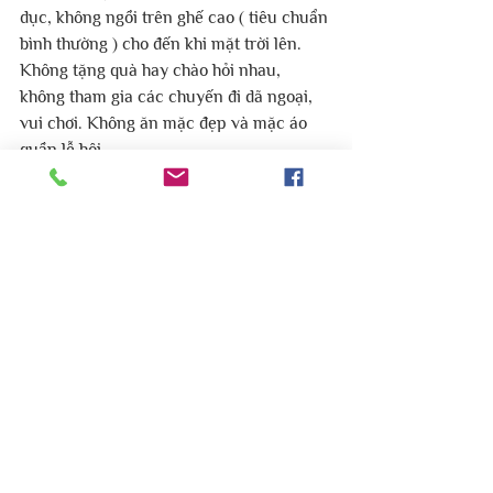
dục, không ngồi trên ghế cao ( tiêu chuẩn 
bình thường ) cho đến khi mặt trời lên. 
Không tặng quà hay chào hỏi nhau, 
không tham gia các chuyến đi dã ngoại, 
vui chơi. Không ăn mặc đẹp và mặc áo 
quần lễ hội.
Vào những ngày này họ sẽ để lòng 
thương tiếc đến đền thờ, đọc các sách nói 
về sự phá hủy của đền thờ và cầu 
nguyện với Thiên Chúa để xin sự thương 
xót của Chúa.
Mục Vụ Do Thái Lời Sự Sống Việt Nam.
#mucvudothai
#hoithanhloisusongvietnam
#Tisha_B_Av
Thánh địa Israel