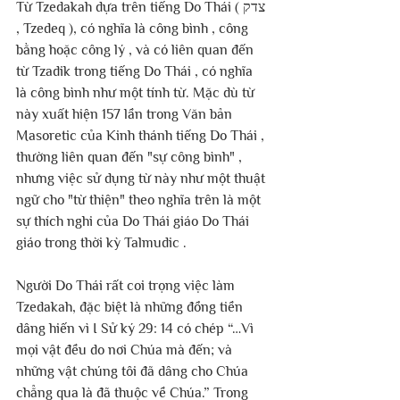
Từ Tzedakah dựa trên tiếng Do Thái ( צדק 
, Tzedeq ), có nghĩa là công bình , công 
bằng hoặc công lý , và có liên quan đến 
từ Tzadik trong tiếng Do Thái , có nghĩa 
là công bình như một tính từ. Mặc dù từ 
này xuất hiện 157 lần trong Văn bản 
Masoretic của Kinh thánh tiếng Do Thái , 
thường liên quan đến "sự công bình" , 
nhưng việc sử dụng từ này như một thuật 
ngữ cho "từ thiện" theo nghĩa trên là một 
sự thích nghi của Do Thái giáo Do Thái 
giáo trong thời kỳ Talmudic .
Người Do Thái rất coi trọng việc làm 
Tzedakah, đặc biệt là những đồng tiền 
dâng hiến vì I Sử ký 29: 14 có chép “…Vì 
mọi vật đều do nơi Chúa mà đến; và 
những vật chúng tôi đã dâng cho Chúa 
chẳng qua là đã thuộc về Chúa.” Trong 