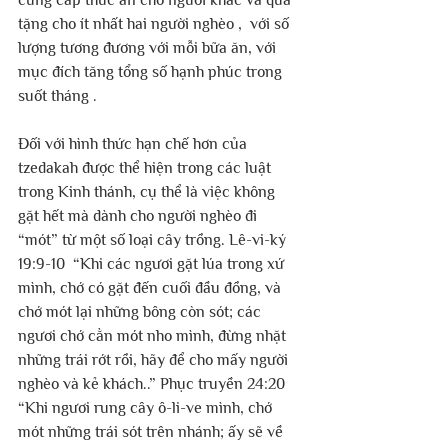
cung cấp thức ăn cho người khác và quà 
tặng cho ít nhất hai người nghèo ,  với số 
lượng tương đương với mỗi bữa ăn, với 
mục đích tăng tổng số hạnh phúc trong 
suốt tháng .
Đối với hình thức hạn chế hơn của 
tzedakah được thể hiện trong các luật 
trong Kinh thánh, cụ thể là việc không 
gặt hết mà dành cho người nghèo đi 
“mót” từ một số loại cây trồng. Lê-vi-ký 
19:9-10  “Khi các ngươi gặt lúa trong xứ 
mình, chớ có gặt đến cuối đầu đồng, và 
chớ mót lại những bông còn sót; các 
ngươi chớ cằn mót nho mình, đừng nhặt 
những trái rớt rồi, hãy để cho mấy người 
nghèo và kẻ khách..” Phục truyền 24:20 
“Khi ngươi rung cây ô-li-ve mình, chớ 
mót những trái sót trên nhánh; ấy sẽ về 