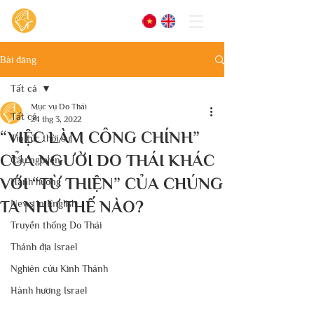
Bài đăng
Tất cả
Mục vụ Do Thái
Tất cả
24 thg 3, 2022
“VIỆC LÀM CÔNG CHÍNH”
Tin tức thời sự
CỦA NGƯỜI DO THÁI KHÁC
Cầu nguyện
VỚI “TỪ THIỆN” CỦA CHÚNG
Hành hương
TA NHƯ THẾ NÀO?
News in English
Truyền thống Do Thái
Thánh địa Israel
Nghiên cứu Kinh Thánh
Hành hương Israel