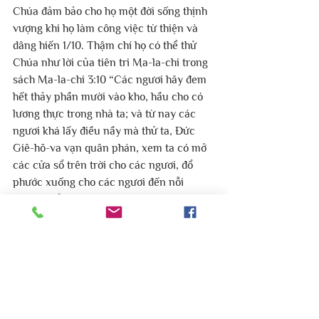
Chúa đảm bảo cho họ một đời sống thịnh 
vượng khi họ làm công việc từ thiện và 
dâng hiến 1/10. Thậm chí họ có thể thử 
Chúa như lời của tiên tri Ma-la-chi trong 
sách Ma-la-chi 3:10 “Các ngươi hãy đem 
hết thảy phần mười vào kho, hầu cho có 
lương thực trong nhà ta; và từ nay các 
ngươi khá lấy điều nầy mà thử ta, Đức 
Giê-hô-va vạn quân phán, xem ta có mở 
các cửa sổ trên trời cho các ngươi, đổ 
phước xuống cho các ngươi đến nỗi 
không chỗ chứa chăng!" 
Với người Do Thái thì nhà của một người 
Do Thái phải có hộp Tzedakah, họ coi đây 
là dấu chỉ của một người hay một gia 
đình Do Thái. Trong Đền Thánh ở 
Jerusalem cũng có một căn phòng được 
chỉ định nơi mà mọi người có thể gửi tiền 