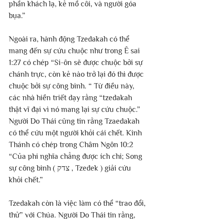
phần khách lạ, kẻ mồ côi, và người góa 
bụa.”
Ngoài ra, hành động Tzedakah có thể 
mang đến sự cứu chuộc như trong Ê sai 
1:27 có chép “Si-ôn sẽ được chuộc bởi sự 
chánh trực, còn kẻ nào trở lại đó thì được 
chuộc bởi sự công bình. “ Từ điều này, 
các nhà hiền triết dạy rằng “tzedakah 
thật vĩ đại vì nó mang lại sự cứu chuộc.” 
Người Do Thái cũng tin rằng Tzaedakah 
có thể cứu một người khỏi cái chết. Kinh 
Thánh có chép trong Châm Ngôn 10:2 
“Của phi nghĩa chẳng được ích chi; Song 
sự công bình ( צדק , Tzedek ) giải cứu 
khỏi chết.” 
Tzedakah còn là việc làm có thể “trao đổi, 
thử” với Chúa. Người Do Thái tin rằng, 