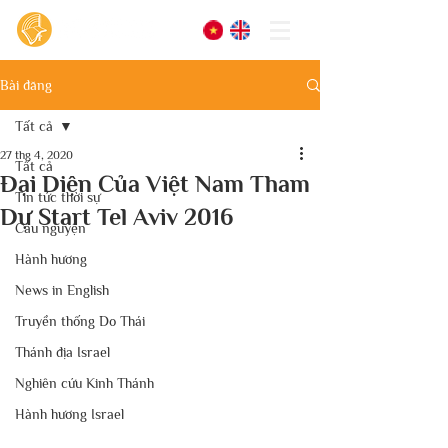
Bài đăng
Tất cả
27 thg 4, 2020
Tất cả
Đại Diện Của Việt Nam Tham
Tin tức thời sự
Dự Start Tel Aviv 2016
Cầu nguyện
Hành hương
News in English
Truyền thống Do Thái
Thánh địa Israel
Nghiên cứu Kinh Thánh
Hành hương Israel