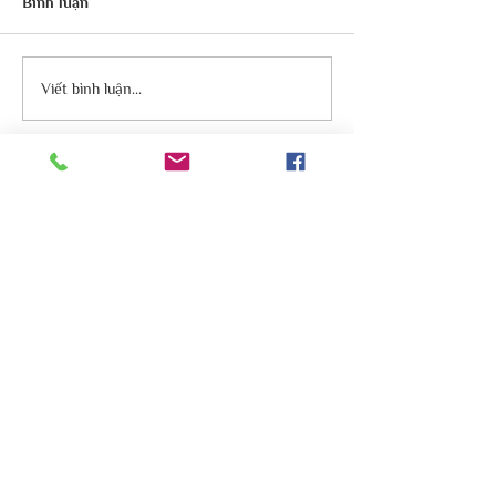
Bình luận
Viết bình luận...
Mục vụ Do Thái
Mục vụ Do Thái là một mục vụ chính thức
của Hội thánh Lời Sự Sống Việt Nam. Chúng
tôi tin rằng dân tộc Do Thái là tuyển dân của
Đức Chúa Trời và mọi cơ đốc nhân đều có
phần trách nhiệm cầu nguyện và giúp đỡ họ
Email:
mucvudothai@gmail.com
Phone:
0935 267 297
Đăng ký nhận bản tin