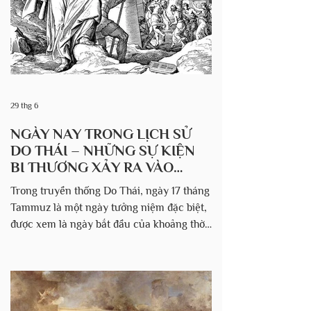
(năm 348 trước Công nguyên) Sau cuộc
hành trình dài từ Babylon, Ezra và đoàn
29 thg 6
NGÀY NAY TRONG LỊCH SỬ
DO THÁI – NHỮNG SỰ KIỆN
BI THƯƠNG XẢY RA VÀO
NGÀY 17 THÁNG TAMMUZ
Trong truyền thống Do Thái, ngày 17 tháng
Tammuz là một ngày tưởng niệm đặc biệt,
được xem là ngày bắt đầu của khoảng thời
gian ba tuần đau buồn dẫn đến ngày 9
tháng Av (Tisha B’Av) – ngày tưởng niệm
sự phá hủy Đền Thờ thứ nhất và Đền Thờ
thứ hai tại Giê-ru-sa-lem. Theo sách
Talmud, Taanit 28b, có năm sự kiện bi