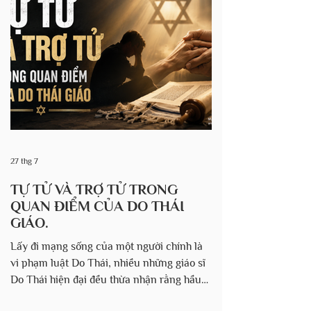
vỡ. Sự kiện này được ghi lại trong Xuất Ê-
díp-tô Ký 34:1-4, đánh dấu một bước ngoặt
quan trọng trong mối quan hệ giữa Đức
Chúa Trời và dân Y-sơ-ra-ên sau biến cố
thờ lạy bò vàng. Theo t
27 thg 7
TỰ TỬ VÀ TRỢ TỬ TRONG
QUAN ĐIỂM CỦA DO THÁI
GIÁO.
Lấy đi mạng sống của một người chính là
vi phạm luật Do Thái, nhiều những giáo sĩ
Do Thái hiện đại đều thừa nhận rằng hầu
hết các vụ tự tử đều là do đấu tranh với