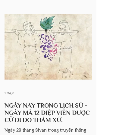
mình. Đế quốc A-si-ri, cường quốc hùng
mạnh nhất thời bấy giờ, đã chinh phục
Vương quốc Y-sơ-ra-ên ở phía bắc và tiếp
tục tiến xuống phía nam, đe dọa xóa sổ
Giu-đa. Theo II Các Vua 18–19, vua San-
chê-ríp của A-si-ri đã sai quân đội hùng
hậu đến bao vây Giê-ru-sa-lem. Trước mắt
vua Ê-xê-chia và dân Giu-đa là nguy cơ bị
tiêu diệt hoàn toàn. Giữa bối cảnh căng
thẳn
1 thg 6
NGÀY NAY TRONG LỊCH SỬ -
NGÀY MÀ 12 ĐIỆP VIÊN ĐƯỢC
CỬ ĐI DO THÁM XỨ.
Ngày 29 tháng Sivan trong truyền thống