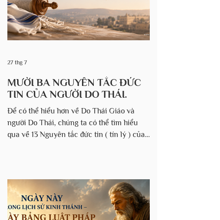
chi phái của dân Y-sơ-ra-ên. Theo sách
Yalk
27 thg 7
MƯỜI BA NGUYÊN TẮC ĐỨC
TIN CỦA NGƯỜI DO THÁI.
Để có thể hiểu hơn về Do Thái Giáo và
người Do Thái, chúng ta có thể tìm hiểu
qua về 13 Nguyên tắc đức tin ( tín lý ) của
người Do Thái. Theo thông lệ tại các nhà
hội, hội chúng thường đọc MƯỜI BA TÍN
ĐIỀU theo thể thơ, bắt đầu bằng những từ
Ani Maamin - "Tôi tin" vào mỗi ngày sau
các buổi cầu nguyện buổi sáng trong nhà
hội. 1. Tôi tin tưởng với đức tin tuyệt đối
rằng Đức Chúa Trời là Đấng Tạo Hóa,