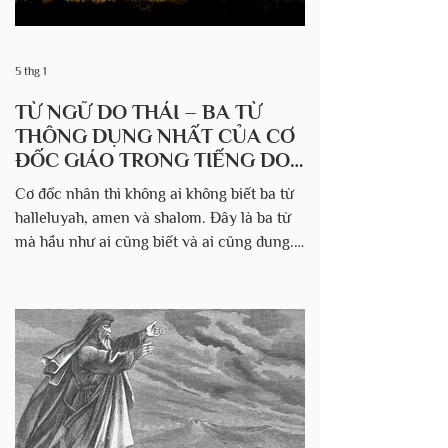
5 thg 1
TỪ NGỮ DO THÁI – BA TỪ
THÔNG DỤNG NHẤT CỦA CƠ
ĐỐC GIÁO TRONG TIẾNG DO
THÁI CÓ NGHĨA LÀ GÌ?
Cơ đốc nhân thì không ai không biết ba từ
halleluyah, amen và shalom. Đây là ba từ
mà hầu như ai cũng biết và ai cũng dung.
Vậy ý nghĩa thực sự của ba từ này trong
tiếng Do Thái là thế nào. Từ Halleluyah
thực sự bao gồm hai từ tiếng Do Thái:
hallelu , có nghĩa là ngợi khen (mệnh lệnh
số nhiều) và Yah (dạng rút gọn của
Yahweh , tên riêng của Đức Chúa Trời và
thường được viết là LORD). Amen , một từ
tiếng Do Thái thường được nói trong lời