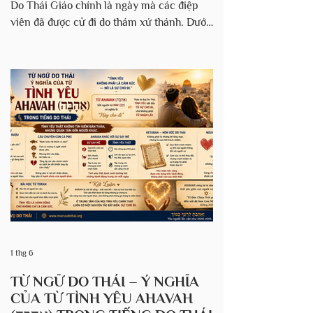
Do Thái Giáo chính là ngày mà các điệp
viên đã được cử đi do thám xứ thánh. Dưới
đây là một số các thông tin của chuyến do
thám này trong truyền thống của người Do
Thái. 1. Sự thất bại của các điệp viên. Câu
chuyện về 10 thám tử mang về những báo
cáo đáng sợ về Đất Hứa và khiến dân
chúng hoảng sợ tạo nên phần lớn phần
Torah của Shelach, ( Dân số ký 13-14) và
được kể lại ngắn gọn trong Phục truyền
luật lệ ký 1. Trong tiếng Do T
1 thg 6
TỪ NGỮ DO THÁI – Ý NGHĨA
CỦA TỪ TÌNH YÊU AHAVAH