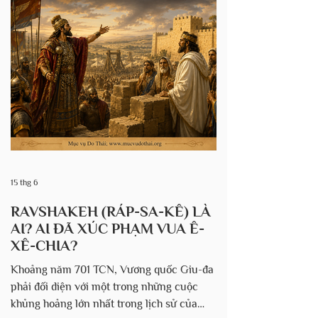
thành Jerusalem vào ngày 9 tháng
Tammuz năm 3338 sau Công nguyên (423
TCN); vua Ziddikiahu của Giuđa bị bắt và
đưa đến Babylon (Giê-rê-mi 39:5). Một
tháng sau, việc chiếm được Jerusalem
hoàn tất với sự phá hủy Đền Thánh và việc
lưu đày hầu h
15 thg 6
RAVSHAKEH (RÁP-SA-KÊ) LÀ
AI? AI ĐÃ XÚC PHẠM VUA Ê-
XÊ-CHIA?
Khoảng năm 701 TCN, Vương quốc Giu-đa
phải đối diện với một trong những cuộc
khủng hoảng lớn nhất trong lịch sử của