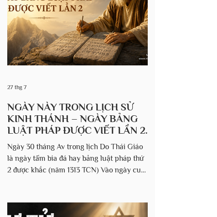
Chúc tụng Danh Ngài, Chính Ngài là Đấng
Tạo Hóa và Chỉ dẫn mọi thứ đã được
27 thg 7
NGÀY NÀY TRONG LỊCH SỬ
KINH THÁNH – NGÀY BẢNG
LUẬT PHÁP ĐƯỢC VIẾT LẦN 2.
Ngày 30 tháng Av trong lịch Do Thái Giáo
là ngày tấm bia đá hay bảng luật pháp thứ
2 được khắc (năm 1313 TCN) Vào ngày cuối
cùng của tháng Av, năm 2448 theo lịch Do
Thái (1313 TC), Đức Chúa Trời truyền cho
Môi-se tự tay đẽo hai bảng đá mới để thay
thế cho hai bảng đá đầu tiên đã bị ông đập