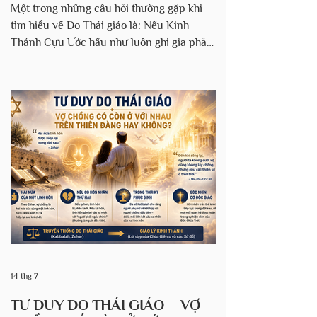
NGƯỜI MẸ?
Một trong những câu hỏi thường gặp khi
tìm hiểu về Do Thái giáo là: Nếu Kinh
Thánh Cựu Ước hầu như luôn ghi gia phả
theo người cha, tại sao luật truyền thống
Do Thái (Halakhah) lại xác định một người
là Do Thái dựa trên người mẹ? Thoạt nhìn,
điều này dường như là một mâu thuẫn. Tuy
nhiên, khi xem xét toàn bộ tiến trình phát
triển của Kinh Thánh, lịch sử Do Thái và
luật truyền thống (Halakhah), chúng ta sẽ
thấy đây là kết quả của một quá trình hình
thành lâu dài chứ không ph
14 thg 7
TƯ DUY DO THÁI GIÁO – VỢ