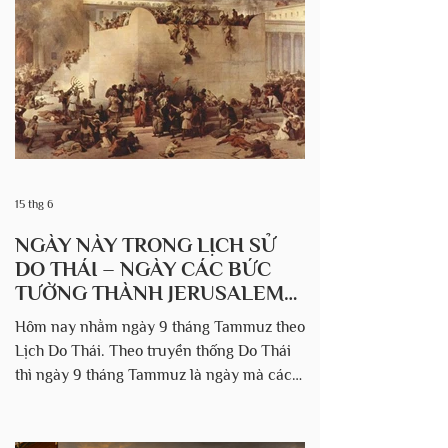
thảm quan trọng trong lịch sử dân Do Thái
được ghi nhớ đã xảy ra vào ngày này. Vì
vậy, người Do Thái lập ra việc kiêng ăn,
cầu nguyện và suy ngẫm để tưởng nhớ
những
15 thg 6
NGÀY NÀY TRONG LỊCH SỬ
DO THÁI – NGÀY CÁC BỨC
TƯỜNG THÀNH JERUSALEM
BỊ PHÁ HỦY.
Hôm nay nhằm ngày 9 tháng Tammuz theo
Lịch Do Thái. Theo truyền thống Do Thái
thì ngày 9 tháng Tammuz là ngày mà các
bức tường thành Jerusalem bị phá vỡ (năm
423 trước Công nguyên) Quân đội Babylon
của vua Nebuchadnezzar đã phá vỡ tường