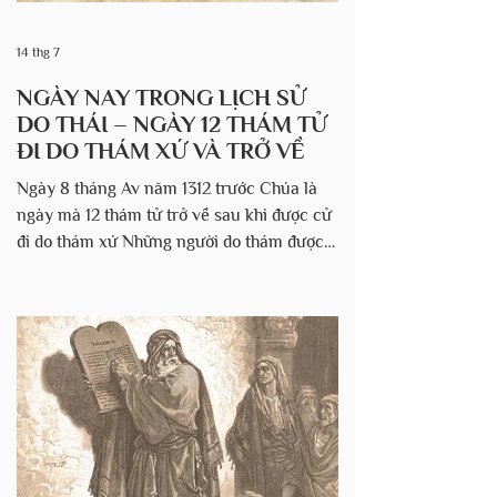
14 thg 7
NGÀY NAY TRONG LỊCH SỬ
DO THÁI – NGÀY 12 THÁM TỬ
ĐI DO THÁM XỨ VÀ TRỞ VỀ
Ngày 8 tháng Av năm 1312 trước Chúa là
ngày mà 12 thám tử trở về sau khi được cử
đi do thám xứ Những người do thám được
Môi-se phái đi thị sát Đất Hứa 40 ngày
trước đó đã trở về trại của dân Israel trong
sa mạc, mang theo một chùm nho khổng lồ
và các loại trái cây tươi tốt khác. Nhưng
ngay cả khi ca ngợi sự màu mỡ của vùng
đất, họ vẫn làm cho dân chúng khiếp sợ
bằng những câu chuyện về những chiến
binh khổng lồ hùng mạnh sinh sống ở đó và
khẳng định rằng vùng đất này không