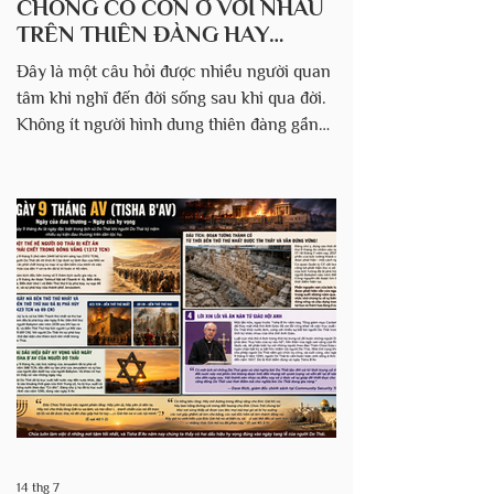
CHỒNG CÓ CÒN Ở VỚI NHAU
TRÊN THIÊN ĐÀNG HAY
KHÔNG?
Đây là một câu hỏi được nhiều người quan
tâm khi nghĩ đến đời sống sau khi qua đời.
Không ít người hình dung thiên đàng gần
giống như thế giới hiện tại: con người vẫn
có hình dạng như bây giờ, vẫn sinh hoạt,
trò chuyện, ăn uống và làm những công
việc quen thuộc, chỉ khác là ở một nơi tốt
đẹp hơn. Tuy nhiên, theo quan điểm của
Do Thái giáo, thiên đàng không phải là sự
tiếp nối của đời sống vật chất, mà là một
thực tại thuộc linh. Trên thiên đàng, con
người không còn bị chi p
14 thg 7