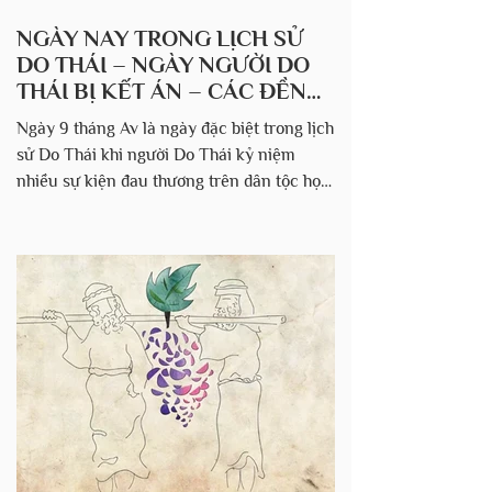
NGÀY NAY TRONG LỊCH SỬ
DO THÁI – NGÀY NGƯỜI DO
THÁI BỊ KẾT ÁN – CÁC ĐỀN
THỜ BỊ PHÁ HỦY – NGÀY
Ngày 9 tháng Av là ngày đặc biệt trong lịch
THAN KHÓC
sử Do Thái khi người Do Thái kỷ niệm
nhiều sự kiện đau thương trên dân tộc họ.
MỘT THẾ HỆ NGƯỜI DO THÁI BỊ KẾT ÁN
PHẢI CHẾT TRONG ĐỒNG VẮNG (1312
TCN). Vào ngày 9 tháng 5 (Av) năm 2449
kể từ khi sáng tạo (1312 TCN), thế hệ người
Do Thái đã rời khỏi Ai Cập dưới sự lãnh
đạo của Môi-se đã bị kết án phải chết
trong sa mạc vì sự lằm bằm của mình và
việc vào Đất Hứa của dân Y-sơ-ra-ên đã bị
trì hoãn vì 40 năm. Đây là thảm kịch đầu