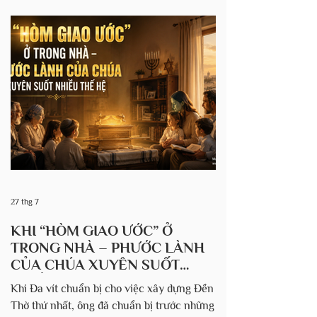
bệnh tâm thần. Sự tự sát của một người
thân yêu là một trong những bi kịch thử
thách nhất mà một người có thể phải đối
mặt. Ngoài ra, vẫn còn tồn tại một sự kỳ
thị gắn liền với việc tự tử ở nhiều nơi trong
cộng đồng Do Thái, vì trong thực tế thì
truyền thống Do Thái cực kỳ phản đối việc
tự sát trong hầu hết các trườ
27 thg 7
KHI “HÒM GIAO ƯỚC” Ở
TRONG NHÀ – PHƯỚC LÀNH
CỦA CHÚA XUYÊN SUỐT
NHIỀU THẾ HỆ.
Khi Đa vít chuẩn bị cho việc xây dựng Đền
Thờ thứ nhất, ông đã chuẩn bị trước những