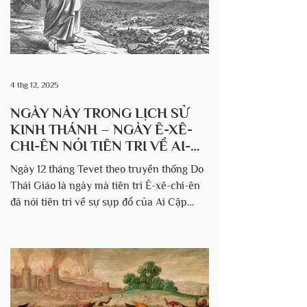
cầu nguyện có nghĩa là đáng t
4 thg 12, 2025
NGÀY NÀY TRONG LỊCH SỬ
KINH THÁNH – NGÀY Ê-XÊ-
CHI-ÊN NÓI TIÊN TRI VỀ AI-
CẬP
Ngày 12 tháng Tevet theo truyền thống Do
Thái Giáo là ngày mà tiên tri Ê-xê-chi-ên
đã nói tiên tri về sự sụp đổ của Ai Cập
(năm 424 TCN) Vào ngày này, Ê-xê-chi-ên
đã tiên tri rằng Ai Cập sẽ bị hủy diệt như
một hình phạt cho việc không giữ lời hứa
nhiều lần giúp đỡ người Israel. Chúa Giê-
hô-va phán như vầy: Nầy, ta ở trên ngươi,
hỡi Pha-ra-ôn, vua Ai Cập, là con rắn lớn