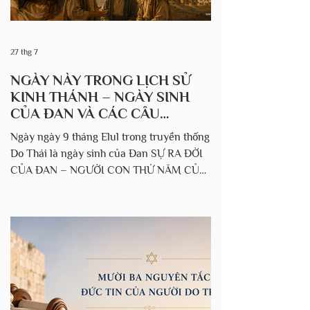
27 thg 7
NGÀY NÀY TRONG LỊCH SỬ
KINH THÁNH – NGÀY SINH
CỦA ĐAN VÀ CÁC CÂU
CHUYỆN THUỘC LINH XUNG
Ngày ngày 9 tháng Elul trong truyền thống
QUANH.
Do Thái là ngày sinh của Đan SỰ RA ĐỜI
CỦA ĐAN – NGƯỜI CON THỨ NĂM CỦA
GIA-CỐP (1566 TCN) Theo truyền thống
Do Thái, vào ngày mùng 9 tháng Ê-lun
(Elul) năm 1566 TCN, Đan (Dan), con trai
của Gia-cốp và Bi-la (Bilhah), được sinh ra
tại Ha-ran (Haran), vùng đất thuộc miền
bắc Lưỡng Hà. Đan là người con trai thứ
năm của Gia-cốp và sau này trở thành tổ
phụ của chi phái Đan, một trong mười hai