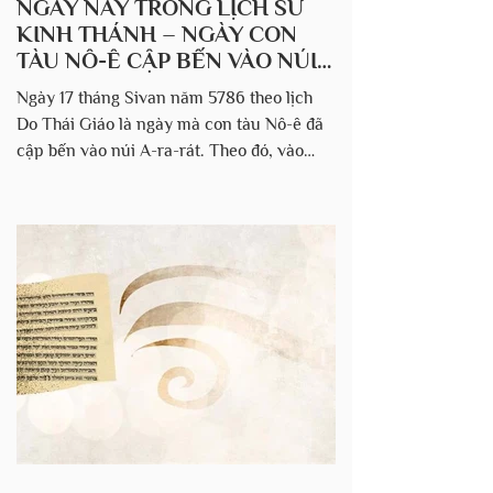
NGÀY NAY TRONG LỊCH SỬ
KINH THÁNH – NGÀY CON
TÀU NÔ-Ê CẬP BẾN VÀO NÚI
A-RA-RÁT
Ngày 17 tháng Sivan năm 5786 theo lịch
Do Thái Giáo là ngày mà con tàu Nô-ê đã
cập bến vào núi A-ra-rát. Theo đó, vào
ngày 17 tháng 7 (tháng Sivan) năm 2105
TCN, tàu đã cập vào núi như lời chép trong
Kinh Thánh “Đến tháng bảy, ngày mười
bảy, chiếc tàu tấp trên núi A-ra-rát.” (Sáng
thế ký 8:4) Bảy tháng sau khi trận Đại
Hồng Thủy bắt đầu, và 17 ngày sau khi
nước bao phủ trái đất bắt đầu rút, con tàu
chở Nô-ê, gia đình ông và các loài động vật
đã cập bến trên đỉnh núi Arar