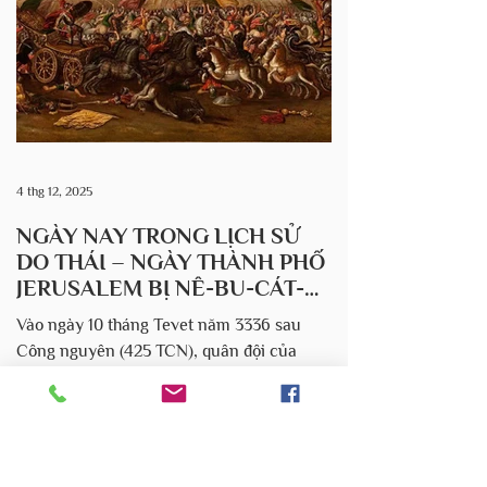
ẩn núp giữa các sông, nó đã nói rằng:
"1Năm thứ mười, tháng mười, ngày mười
hai, có lời Đức Giê-hô-va ph
4 thg 12, 2025
NGÀY NAY TRONG LỊCH SỬ
DO THÁI – NGÀY THÀNH PHỐ
JERUSALEM BỊ NÊ-BU-CÁT-
NẾT-SA VÂY HÃM
Vào ngày 10 tháng Tevet năm 3336 sau
Công nguyên (425 TCN), quân đội của
hoàng đế Nebuchadnezzar xứ Babylon đã
bao vây Jerusalem. Ba mươi tháng sau -
vào ngày 17 tháng Tammuz năm 3338 -
tường thành bị phá vỡ, và vào ngày 9 tháng
Av cùng năm , Đền Thánh bị phá hủy.