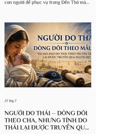
con người để phục vụ trong Đền Thờ mà
con trai ông sau này sẽ xây dựng. Trong số
những người thuộc về chi phái Lê-vi và
dòng dõi của A-rôn là những người mà
Chúa đã lựa chọn để phục vụ trong Đền
thờ thì có một ngoại lệ được chép trong I
Sử ký 26:4-8 “Các con trai của Ô-bết-Ê-
đôm là Sê-ma-gia con trưởng, Giê-hô-xa-
bát thứ nhì, Giô-a thứ ba, Sa-ca thứ tư, Nê-
ta-nên thứ năm, A-mi-ên thứ sáu, Y-sa
27 thg 7
NGƯỜI DO THÁI – DÒNG DÕI
THEO CHA, NHƯNG TÍNH DO
THÁI LẠI ĐƯỢC TRUYỀN QUA