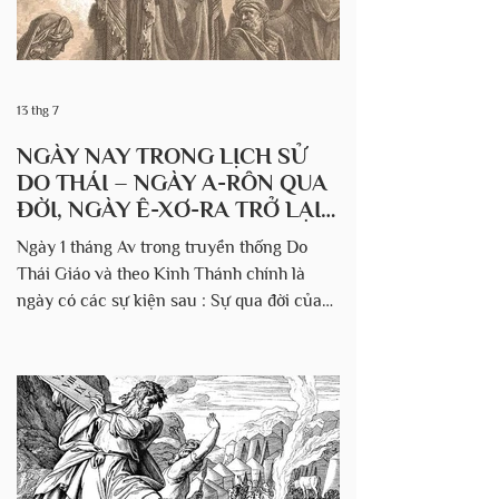
13 thg 7
NGÀY NAY TRONG LỊCH SỬ
DO THÁI – NGÀY A-RÔN QUA
ĐỜI, NGÀY Ê-XƠ-RA TRỞ LẠI
VÙNG ĐẤT THÁNH VÀ CÂU
Ngày 1 tháng Av trong truyền thống Do
CHUYỆN VỀ Ê-XƠ-RA
Thái Giáo và theo Kinh Thánh chính là
ngày có các sự kiện sau : Sự qua đời của
Aaron (năm 1274 trước Công nguyên)
Aaron, thầy tế lễ thượng phẩm đầu tiên,
anh trai của Moses và Miriam, qua đời ở
tuổi 123 vào ngày 1 tháng Av năm 2487 kể
từ khi tạo hóa (1274 TCN). Đây là ngày qua
đời duy nhất được đề cập rõ ràng trong
Torah (Dân số ký 33:38). Ezra đến Israel