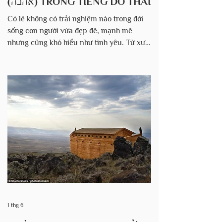
(אהבה) TRONG TIẾNG DO THÁI
Có lẽ không có trải nghiệm nào trong đời
sống con người vừa đẹp đẽ, mạnh mẽ
nhưng cũng khó hiểu như tình yêu. Từ xưa
đến nay, tình yêu luôn là nguồn cảm hứng
cho thơ ca, âm nhạc, văn chương và nghệ
thuật. Người ta dành cả cuộc đời để tìm
kiếm tình yêu, ca ngợi tình yêu và đôi khi
cũng đau khổ vì tình yêu. Thế nhưng, mặc
dù xuất hiện ở khắp mọi nơi trong đời sống
con người, tình yêu lại là một trong những
khái niệm khó định nghĩa nhất. Trong thế
giới hiện đại, đặc biệt là vă
1 thg 6