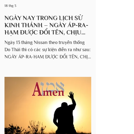
18 thg 3
NGÀY NAY TRONG LỊCH SỬ
KINH THÁNH – NGÀY ÁP-RA-
HAM ĐƯỢC ĐỔI TÊN, CHỊU
CẮT BÌ VÀ NGÀY HA-MAN
Ngày 13 tháng Nissan theo truyền thống
NHẬN SẮC LỆNH GIẾT CHẾT
Do Thái thì có các sự kiện diễn ra như sau:
DÂN DO THÁI.
NGÀY ÁP-RA-HAM ĐƯỢC ĐỔI TÊN, CHỊU
CẮT BÌ (1714 TCN) Theo Midrash thì vào
ngày 13 của Nissan năm 2048 kể từ khi tạo
dựng (1714 TCN), Đức Chúa Trời hiện ra với
Áp-ram, đổi tên ông thành Áp-ra-ham
("cha của vô số quốc gia") và ra lệnh cho
ông phải chịu cắt bì cho mình và tất cả các
thành viên trong gia đình - và tất cả con
cháu tương lai ở độ tuổi 8 ngày. Sáng thế
ký 17:9 -14 “Đoạn, Đức Chúa