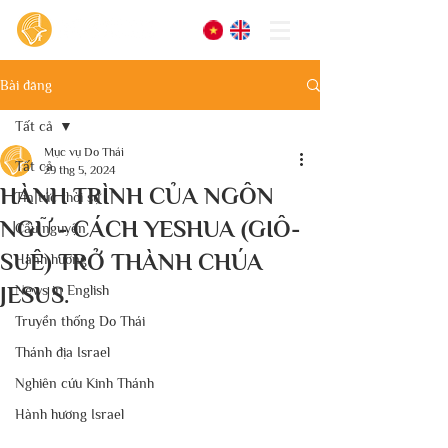
Bài đăng
Tất cả
Mục vụ Do Thái
Tất cả
29 thg 5, 2024
HÀNH TRÌNH CỦA NGÔN
Tin tức thời sự
NGỮ - CÁCH YESHUA (GIÔ-
Cầu nguyện
SUÊ) TRỞ THÀNH CHÚA
Hành hương
JESUS.
News in English
Truyền thống Do Thái
Thánh địa Israel
Nghiên cứu Kinh Thánh
Hành hương Israel