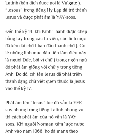
Latinh (bản dịch được gọi là 
Vulgate
 ). 
“Iesous” trong tiếng Hy Lạp đã trở thành 
Iesus và được phát âm là YAY-soos.
Đến thế kỷ 14, khi Kinh Thánh được chép 
bằng tay trong các tu viện, các linh mục 
đã kéo dài chữ I ban đầu thành chữ J. Có 
lẽ những linh mục đầu tiên làm điều này 
là người Đức, bởi vì chữ j trong ngôn ngữ 
đó phát âm giống với chữ y trong tiếng 
Anh. Do đó, cái tên Iesus đã phát triển 
thành dạng chữ viết quen thuộc là Jesus 
vào thế kỷ 17.
Phát âm tên “Iesus” lúc đó vẫn là YEE-
sus,nhưng trong tiếng Latinh phụng vụ 
thì cách phát âm của nó vẫn là YAY-
soos. Khi người Norman xâm lược nước 
Anh vào năm 1066, họ đã mang theo 