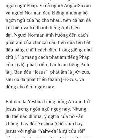
ngôn ngữ Pháp. Vì cả người Anglo-Saxon 
và người Norman đều không nhượng bộ 
ngôn ngữ của họ cho nhau, nên cả hai đã 
kết hiệp và trở thành tiếng Anh hiện 
đại. Người Norman ảnh hưởng đến cách 
phát âm của chữ cái đầu tiên của tên bắt 
đầu bằng chữ I cách điệu trông giống như 
chữ J. Họ mang cách phát âm tiếng Pháp 
của j (zh), phát triển thành âm tiếng Anh 
là j. Ban đầu “Jesus”  phát âm là JAY-zus, 
sau đó đã phát triển thành JEE-zus, và 
dùng cho đến ngày nay.
Bắt đầu là Yeshua trong tiếng A-ram, trở 
Jesus trong ngôn ngữ ngày nay. Nhưng, 
dù thế nào đi nữa, ý nghĩa của nó vẫn 
không thay đổi. Yeshua (Giô-suê) hay 
Jesus với nghĩa “
Yahweh
 là sự cứu rỗi” 