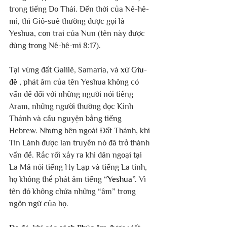
trong tiếng Do Thái. Đến thời của Nê-hê-
mi, thì Giô-suê thường được gọi là 
Yeshua, con trai của Nun (tên này được 
dùng trong Nê-hê-mi 8:17).
Tại vùng đất Galilê, Samaria, và 
xứ Giu-
đê
 , phát âm của tên Yeshua không có 
vấn đề đối với những người nói tiếng 
Aram, những người thường đọc Kinh 
Thánh và cầu nguyện bằng tiếng 
Hebrew. Nhưng bên ngoài Đất Thánh, khi 
Tin Lành được lan truyền nó đã trở thành 
vấn đề. Rắc rối xảy ra khi dân ngoại tại 
La Mã nói tiếng Hy Lạp và tiếng La tinh, 
họ không thể phát âm tiếng “
Yeshua
”. Vì 
tên đó không chứa những “âm” trong 
ngôn ngữ của họ.