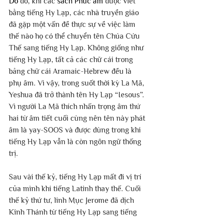
Do 
đó, khi các 
sách Phúc âm
 được viết 
bằng tiếng Hy Lạp, các nhà truyền giáo 
đã gặp một vấn đề thực sự về việc làm 
thế nào họ có thể chuyển tên Chúa Cứu 
Thế sang tiếng Hy Lạp. Không giống như 
tiếng Hy Lạp, tất cả các chữ cái trong 
bảng chữ cái Aramaic-Hebrew đều là 
phụ âm. Vì vậy, trong suốt thời kỳ La Mã, 
Yeshua đã trở thành tên Hy Lạp “Iesous”. 
Vì người La Mã thích nhấn trọng âm thứ 
hai từ âm tiết cuối cùng nên tên này phát 
âm là yay-SOOS và được dùng trong khi 
tiếng Hy Lạp vẫn là còn ngôn ngữ thống 
trị.
Sau vài thế kỷ, tiếng Hy Lạp mất đi vị trí 
của mình khi tiếng Latinh thay thế. Cuối 
thế kỷ thứ tư, linh Mục Jerome đã dịch 
Kinh Thánh từ tiếng Hy Lạp sang tiếng 