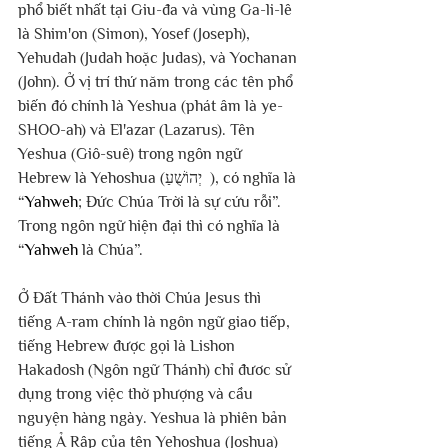
phổ biết nhất tại Giu-đa và vùng Ga-li-lê 
là Shim'on (Simon), Yosef (Joseph), 
Yehudah (Judah hoặc Judas), và Yochanan 
(John). Ở vị trí thứ năm trong các tên phổ 
biến đó chính là Yeshua (phát âm là ye-
SHOO-ah) và El'azar (Lazarus). Tên 
Yeshua (Giô-suê) trong ngôn ngữ 
Hebrew là Yehoshua (יְהוֹשֻׁעַ  ), có nghĩa là 
“
Yahweh
; Đức Chúa Trời là sự cứu rỗi”. 
Trong ngôn ngữ hiện đại thì có nghĩa là 
“
Yahweh
 là Chúa”.
Ở Đất Thánh vào thời Chúa Jesus thì 
tiếng A-ram chính là ngôn ngữ giao tiếp, 
tiếng Hebrew được gọi là Lishon 
Hakadosh (Ngôn ngữ Thánh) chỉ đươc sử 
dụng trong việc thờ phượng và cầu 
nguyện hàng ngày. Yeshua là phiên bản 
tiếng Ả Rập của tên Yehoshua (Joshua) 