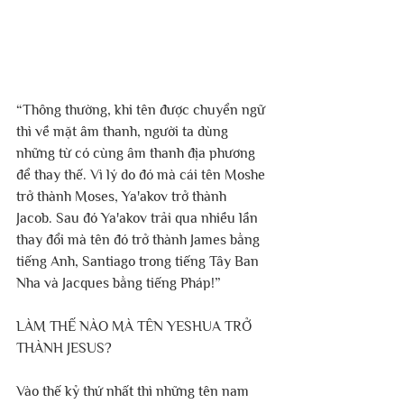
“Thông thường, khi tên được chuyển ngữ 
thì về mặt âm thanh, người ta dùng 
những từ có cùng âm thanh địa phương 
để thay thế. Vì lý do đó mà cái tên Moshe 
trở thành Moses, Ya'akov trở thành 
Jacob. Sau đó Ya'akov trải qua nhiều lần 
thay đổi mà tên đó trở thành James bằng 
tiếng Anh, Santiago trong tiếng Tây Ban 
Nha và Jacques bằng tiếng Pháp!”
LÀM THẾ NÀO MÀ TÊN YESHUA TRỞ 
THÀNH JESUS?
Vào thế kỷ thứ nhất thì những tên nam 