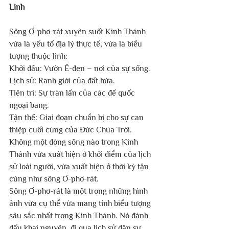
Linh
Sông Ơ-phơ-rát xuyên suốt Kinh Thánh 
vừa là yếu tố địa lý thực tế, vừa là biểu 
tượng thuộc linh:
Khởi đầu: Vườn Ê-đen – nơi của sự sống.
Lịch sử: Ranh giới của đất hứa.
Tiên tri: Sự tràn lấn của các đế quốc 
ngoại bang.
Tận thế: Giai đoạn chuẩn bị cho sự can 
thiệp cuối cùng của Đức Chúa Trời.
Không một dòng sông nào trong Kinh 
Thánh vừa xuất hiện ở khởi điểm của lịch 
sử loài người, vừa xuất hiện ở thời kỳ tận 
cùng như sông Ơ-phơ-rát.
Sông Ơ-phơ-rát là một trong những hình 
ảnh vừa cụ thể vừa mang tính biểu tượng 
sâu sắc nhất trong Kinh Thánh. Nó đánh 
dấu khai nguyên, đi qua lịch sử dân sự 