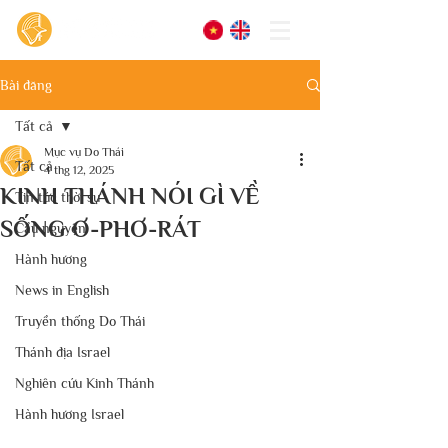
Bài đăng
Tất cả
Mục vụ Do Thái
Tất cả
4 thg 12, 2025
KINH THÁNH NÓI GÌ VỀ
Tin tức thời sự
SỐNG Ơ-PHƠ-RÁT
Cầu nguyện
Hành hương
News in English
Truyền thống Do Thái
Thánh địa Israel
Nghiên cứu Kinh Thánh
Hành hương Israel