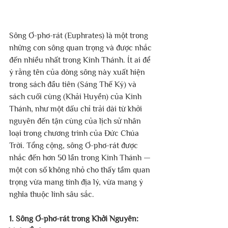
Sông Ơ-phơ-rát (Euphrates) là một trong 
những con sông quan trọng và được nhắc 
đến nhiều nhất trong Kinh Thánh. Ít ai để 
ý rằng tên của dòng sông này xuất hiện 
trong sách đầu tiên (Sáng Thế Ký) và 
sách cuối cùng (Khải Huyền) của Kinh 
Thánh, như một dấu chỉ trải dài từ khởi 
nguyên đến tận cùng của lịch sử nhân 
loại trong chương trình của Đức Chúa 
Trời. Tổng cộng, sông Ơ-phơ-rát được 
nhắc đến hơn 50 lần trong Kinh Thánh — 
một con số không nhỏ cho thấy tầm quan 
trọng vừa mang tính địa lý, vừa mang ý 
nghĩa thuộc linh sâu sắc.
1. Sông Ơ-phơ-rát trong Khởi Nguyên: 