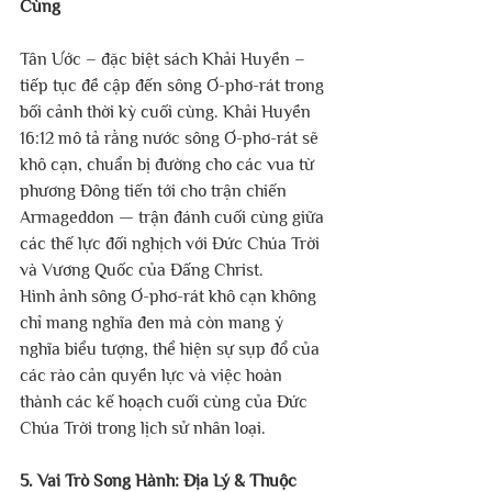
Cùng
Tân Ước – đặc biệt sách Khải Huyền – 
tiếp tục đề cập đến sông Ơ-phơ-rát trong 
bối cảnh thời kỳ cuối cùng. Khải Huyền 
16:12 mô tả rằng nước sông Ơ-phơ-rát sẽ 
khô cạn, chuẩn bị đường cho các vua từ 
phương Đông tiến tới cho trận chiến 
Armageddon — trận đánh cuối cùng giữa 
các thế lực đối nghịch với Đức Chúa Trời 
và Vương Quốc của Đấng Christ.
Hình ảnh sông Ơ-phơ-rát khô cạn không 
chỉ mang nghĩa đen mà còn mang ý 
nghĩa biểu tượng, thể hiện sự sụp đổ của 
các rào cản quyền lực và việc hoàn 
thành các kế hoạch cuối cùng của Đức 
Chúa Trời trong lịch sử nhân loại.
5. Vai Trò Song Hành: Địa Lý & Thuộc 