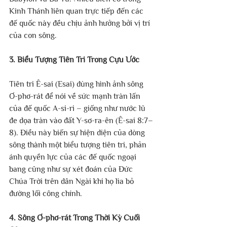
Kinh Thánh liên quan trực tiếp đến các 
đế quốc này đều chịu ảnh hưởng bởi vị trí 
của con sông.
3. Biểu Tượng Tiên Tri Trong Cựu Ước
Tiên tri Ê-sai (Esai) dùng hình ảnh sông 
Ơ-phơ-rát để nói về sức mạnh tràn lấn 
của đế quốc A-si-ri – giống như nước lũ 
đe dọa tràn vào đất Y-sơ-ra-ên (Ê-sai 8:7–
8). Điều này biến sự hiện diện của dòng 
sông thành một biểu tượng tiên tri, phản 
ánh quyền lực của các đế quốc ngoại 
bang cũng như sự xét đoán của Đức 
Chúa Trời trên dân Ngài khi họ lìa bỏ 
đường lối công chính.
4. Sông Ơ-phơ-rát Trong Thời Kỳ Cuối 