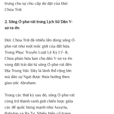
trưng cho sự chu cấp dư dật của Đức 
Chúa Trời.
2. Sông Ơ-phơ-rát trong Lịch Sử Dân Y-
sơ-ra-ên
Đức Chúa Trời đã nhiều lần dùng sông Ơ-
phơ-rát như một mốc giới của đất hứa. 
Trong Phục Truyền Luật Lệ Ký 1:7–8, 
Chúa phán hứa ban cho dân Y-sơ-ra-ên 
vùng đất trải dài từ sông Ơ-phơ-rát đến 
Địa Trung Hải. Đây là lãnh thổ rộng lớn 
mà dân sự Ngài được thừa hưởng theo 
giao ước Abraham.
Trong các thời kỳ sau đó, sông Ơ-phơ-rát 
cũng trở thành ranh giới chiến lược giữa 
các đế quốc hùng mạnh như Assyria, 
Babylon và Ba Tư. Nhiều biến cố trong 