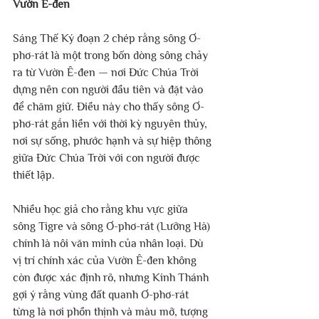
Vườn Ê-đen
Sáng Thế Ký đoạn 2 chép rằng sông Ơ-
phơ-rát là một trong bốn dòng sông chảy 
ra từ Vườn Ê-đen — nơi Đức Chúa Trời 
dựng nên con người đầu tiên và đặt vào 
để chăm giữ. Điều này cho thấy sông Ơ-
phơ-rát gắn liền với thời kỳ nguyên thủy, 
nơi sự sống, phước hạnh và sự hiệp thông 
giữa Đức Chúa Trời với con người được 
thiết lập.
Nhiều học giả cho rằng khu vực giữa 
sông Tigre và sông Ơ-phơ-rát (Lưỡng Hà) 
chính là nôi văn minh của nhân loại. Dù 
vị trí chính xác của Vườn Ê-đen không 
còn được xác định rõ, nhưng Kinh Thánh 
gợi ý rằng vùng đất quanh Ơ-phơ-rát 
từng là nơi phồn thịnh và màu mỡ, tượng 