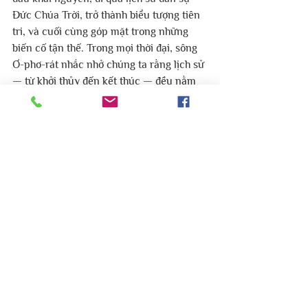
Đức Chúa Trời, trở thành biểu tượng tiên 
tri, và cuối cùng góp mặt trong những 
biến cố tận thế. Trong mọi thời đại, sông 
Ơ-phơ-rát nhắc nhở chúng ta rằng lịch sử 
— từ khởi thủy đến kết thúc — đều nằm 
trong tay Đức Chúa Trời, và Ngài đang 
hoàn thành kế hoạch của Ngài trên cả 
nhân loại.
Mục vụ Do Thái
#mucvudothai
#hoithanhloisusongvietnam
#sông_ơ_phơ_rát
#nghiên_cứu_kinh_thánh
Nghiên cứu Kinh Thánh