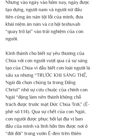
Nhưng vào ngày vào hôm nay, ngày được 
tạo dựng, người nam và người nữ đầu 
tiên cũng ăn năn tội lỗi của mình, đưa 
khái niệm ăn năn và cơ hội teshuvah 
“quay trở lại” vào trải nghiệm của con 
người.
Kinh thánh cho biết sự yêu thương của 
Chúa với con người vượt qua cả sự sáng 
tạo của Chúa vì dẫu biết con loài người là 
xấu xa nhưng “TRƯỚC KHI SÁNG THẾ, 
Ngài đã chọn chúng ta trong Đấng 
Christ” nhờ sự cứu chuộc của chính con 
Ngài “đặng làm nên thánh không chỗ 
trách được trước mặt Đức Chúa Trời,” (Ê-
phê-sô 1:14). Qua sự chết của con Ngài, 
con người được phục hồi lại địa vị ban 
đầu của mình và linh hồn tìm được nơi ở 
“đời đời” trong vườn Ê-đen trên thiên 