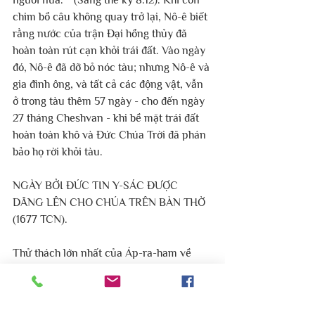
người nữa. “ (Sáng thế ký 8:12). Khi con 
chim bồ câu không quay trở lại, Nô-ê biết 
rằng nước của trận Đại hồng thủy đã 
hoàn toàn rút cạn khỏi trái đất. Vào ngày 
đó, Nô-ê đã dỡ bỏ nóc tàu; nhưng Nô-ê và 
gia đình ông, và tất cả các động vật, vẫn 
ở trong tàu thêm 57 ngày - cho đến ngày 
27 tháng Cheshvan - khi bề mặt trái đất 
hoàn toàn khô và Đức Chúa Trời đã phán 
bảo họ rời khỏi tàu.
NGÀY BỞI ĐỨC TIN Y-SÁC ĐƯỢC 
DÂNG LÊN CHO CHÚA TRÊN BÀN THỜ 
(1677 TCN).
Thử thách lớn nhất của Áp-ra-ham về 
đức tin là việc Áp-ra-ham dâng con trai 
của mình, đứa con của lời hứa, đứa con 
con sự chờ đợi và người thừa kế duy nhất 