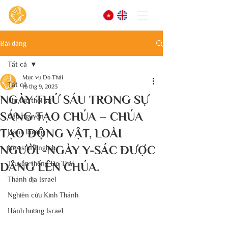
Bài đăng
Tất cả
Mục vụ Do Thái
Tất cả
16 thg 9, 2023
NGÀY THỨ SÁU TRONG SỰ
Tin tức thời sự
SÁNG TẠO CHÚA – CHÚA
Cầu nguyện
TẠO ĐỘNG VẬT, LOÀI
Hành hương
NGƯỜI -NGÀY Y-SÁC ĐƯỢC
News in English
Truyền thống Do Thái
DÂNG LÊN CHÚA.
Thánh địa Israel
Nghiên cứu Kinh Thánh
Hành hương Israel