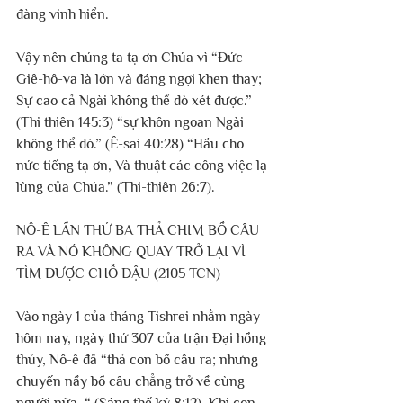
đàng vinh hiển.
Vậy nên chúng ta tạ ơn Chúa vì “Đức 
Giê-hô-va là lớn và đáng ngợi khen thay; 
Sự cao cả Ngài không thể dò xét được.” 
(Thi thiên 145:3) “sự khôn ngoan Ngài 
không thể dò.” (Ê-sai 40:28) “Hầu cho 
nức tiếng tạ ơn, Và thuật các công việc lạ 
lùng của Chúa.” (Thi-thiên 26:7).
NÔ-Ê LẦN THỨ BA THẢ CHIM BỒ CÂU 
RA VÀ NÓ KHÔNG QUAY TRỞ LẠI VÌ 
TÌM ĐƯỢC CHỖ ĐẬU (2105 TCN)
Vào ngày 1 của tháng Tishrei nhằm ngày 
hôm nay, ngày thứ 307 của trận Đại hồng 
thủy, Nô-ê đã “thả con bồ câu ra; nhưng 
chuyến nầy bồ câu chẳng trở về cùng 