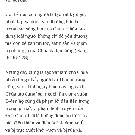
với bụi đất.
Có thể nói, con người là tạo vật kỳ diệu, 
phức tạp và được yêu thương hơn hết 
trong các sáng tạo của Chúa. Chúa tạo 
dựng loài người không chỉ để yêu thương 
mà còn để ban phước, sanh sản và quản 
trị những gì mà Chúa đã tạo dựng ( Sáng 
thế ký 1:28).
Nhưng đây cũng là tạo vật làm cho Chúa 
phiền lòng nhất, người Do Thái tin rằng 
cũng vào chính ngày hôm nay, ngay khi 
Chúa tạo dựng loài người, thì trong vườn 
Ê-đen họ cũng đã phạm lỗi đầu tiên trong 
trong lịch sử, vi phạm lệnh truyền của 
Đức Chúa Trời là không được ăn từ "Cây 
biết điều thiện và điều ác". A-đam và Ê-
va bị trục xuất khỏi vườn và bị rủa xả. 