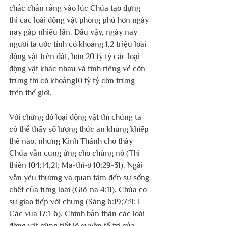
chắc chắn rằng vào lúc Chúa tạo dựng 
thì các loài động vật phong phú hơn ngày 
nay gấp nhiều lần. Dầu vậy, ngày nay 
người ta ước tính có khoảng 1,2 triệu loài 
động vật trên đất, hơn 20 tỷ tỷ các loại 
động vật khác nhau và tính riêng về côn 
trùng thì có khoảng10 tỷ tỷ côn trùng 
trên thế giới.
Với chừng đó loại động vật thì chúng ta 
có thể thấy số lượng thức ăn khủng khiếp 
thế nào, nhưng Kinh Thánh cho thấy 
Chúa vẫn cung ứng cho chúng nó (Thi 
thiên 104:14,21; Ma-thi-ơ 10:29-31). Ngài 
vẫn yêu thương và quan tâm đến sự sống 
chết của từng loài (Giô-na 4:11). Chúa có 
sự giao tiếp với chúng (Sáng 6:19;7:9; I 
Các vua 17:1-6). Chính bản thân các loài 