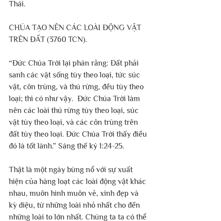
Thái.
CHÚA TẠO NÊN CÁC LOÀI ĐỘNG VẬT 
TRÊN ĐẤT (3760 TCN).
“Đức Chúa Trời lại phán rằng: Đất phải 
sanh các vật sống tùy theo loại, tức súc 
vật, côn trùng, và thú rừng, đều tùy theo 
loại; thì có như vậy.
Đức Chúa Trời làm 
nên các loài thú rừng tùy theo loại, súc 
vật tùy theo loại, và các côn trùng trên 
đất tùy theo loại. Đức Chúa Trời thấy điều 
đó là tốt lành.” Sáng thế ký 1:24-25.
Thật là một ngày bùng nổ với sự xuất 
hiện của hàng loạt các loài động vật khác 
nhau, muôn hình muôn vẻ, xinh đẹp và 
kỳ diệu, từ những loài nhỏ nhất cho đến 
những loài to lớn nhất. Chúng ta ta có thể 