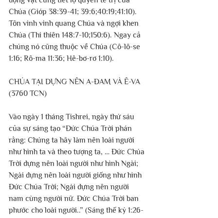
động vật cũng tiết lộ quyền tể trị của 
Chúa (Gióp 38:39-41; 39:6;40:19;41:10). 
Tôn vinh vinh quang Chúa và ngợi khen 
Chúa (Thi thiên 148:7-10;150:6). Ngay cả 
chúng nó cũng thuộc về Chúa (Cô-lô-se 
1:16; Rô-ma 11:36; Hê-bơ-rơ 1:10).
CHÚA TẠI DỰNG NÊN A-ĐAM VÀ Ê-VA 
(3760 TCN)
Vào ngày 1 tháng Tishrei, ngày thứ sáu 
của sự sáng tạo “Đức Chúa Trời phán 
rằng: Chúng ta hãy làm nên loài người 
như hình ta và theo tượng ta, … Đức Chúa 
Trời dựng nên loài người như hình Ngài; 
Ngài dựng nên loài người giống như hình 
Đức Chúa Trời; Ngài dựng nên người 
nam cùng người nữ. Đức Chúa Trời ban 
phước cho loài người..” (Sáng thế ký 1:26-