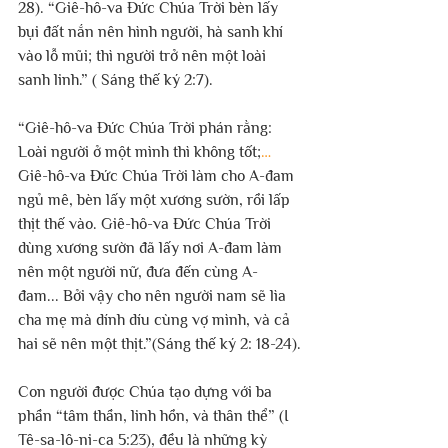
28). “Giê-hô-va Đức Chúa Trời bèn lấy 
bụi đất nắn nên hình người, hà sanh khí 
vào lỗ mũi; thì người trở nên một loài 
sanh linh.” ( Sáng thế ký 2:7).
“Giê-hô-va Đức Chúa Trời phán rằng: 
Loài người ở một mình thì không tốt;
… 
Giê-hô-va Đức Chúa Trời làm cho A-đam 
ngủ mê, bèn lấy một xương sườn, rồi lấp 
thịt thế vào.
Giê-hô-va Đức Chúa Trời 
dùng xương sườn đã lấy nơi A-đam làm 
nên một người nữ, đưa đến cùng A-
đam... Bởi vậy cho nên người nam sẽ lìa 
cha mẹ mà dính díu cùng vợ mình, và cả 
hai sẽ nên một thịt.”(Sáng thế ký 2: 18-24).
Con người được Chúa tạo dựng với ba 
phần “tâm thần, linh hồn, và thân thể” (I 
Tê-sa-lô-ni-ca 5:23), đều là những kỳ 