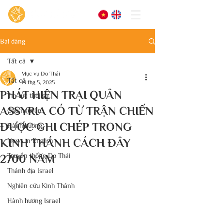
Bài đăng
Tất cả
Mục vụ Do Thái
Tất cả
19 thg 5, 2025
PHÁT HIỆN TRẠI QUÂN
Tin tức thời sự
ASSYRIA CÓ TỪ TRẬN CHIẾN
Cầu nguyện
ĐƯỢC GHI CHÉP TRONG
Hành hương
KINH THÁNH CÁCH ĐÂY
News in English
Truyền thống Do Thái
2700 NĂM
Thánh địa Israel
Nghiên cứu Kinh Thánh
Hành hương Israel