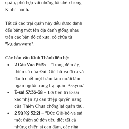
quân, phù hợp với những lời chép trong 
Kinh Thánh.
Tất cả các trại quân này đều được đánh 
dấu bằng một tên địa danh giống nhau 
trên các bản đồ cổ xưa, có chứa từ 
"Mudawwara".
Các bản văn Kinh Thánh liên hệ:
2 Các Vua 19:35
 – "Trong đêm ấy, 
thiên sứ của Đức Giê-hô-va đi ra và 
đánh chết một trăm tám mươi lăm 
ngàn người trong trại quân Assyria."
Ê-sai 37:36-38
 – Lời tiên tri Ê-sai 
xác nhận sự can thiệp quyền năng 
của Thiên Chúa chống lại quân thù.
2 Sử Ký 32:21
 – "Đức Giê-hô-va sai 
một thiên sứ đến tiêu diệt tất cả 
những chiến sĩ can đảm, các nhà 