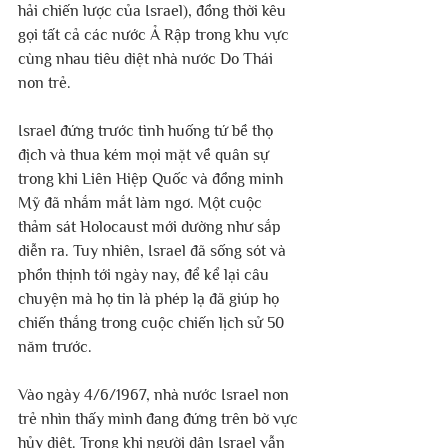
hải chiến lược của Israel), đồng thời kêu 
gọi tất cả các nước Ả Rập trong khu vực 
cùng nhau tiêu diệt nhà nước Do Thái 
non trẻ.
Israel đứng trước tình huống tứ bề thọ 
địch và thua kém mọi mặt về quân sự 
trong khi Liên Hiệp Quốc và đồng minh 
Mỹ đã nhắm mắt làm ngơ. Một cuộc 
thảm sát Holocaust mới dường như sắp 
diễn ra. Tuy nhiên, Israel đã sống sót và 
phồn thịnh tới ngày nay, để kể lại câu 
chuyện mà họ tin là phép lạ đã giúp họ 
chiến thắng trong cuộc chiến lịch sử 50 
năm trước.
Vào ngày 4/6/1967, nhà nước Israel non 
trẻ nhìn thấy mình đang đứng trên bờ vực 
hủy diệt. Trong khi người dân Israel vẫn 