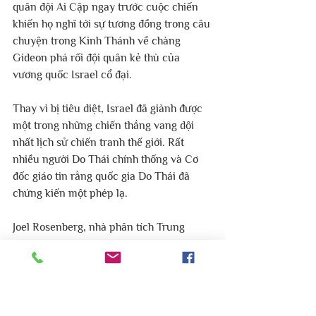
quân đội Ai Cập ngay trước cuộc chiến 
khiến họ nghĩ tới sự tương đồng trong câu 
chuyện trong Kinh Thánh về chàng 
Gideon phá rối đội quân kẻ thù của 
vương quốc Israel cổ đại.
Thay vì bị tiêu diệt, Israel đã giành được 
một trong những chiến thắng vang dội 
nhất lịch sử chiến tranh thế giới. Rất 
nhiều người Do Thái chính thống và Cơ 
đốc giáo tin rằng quốc gia Do Thái đã 
chứng kiến một phép lạ.
Joel Rosenberg, nhà phân tích Trung 
Đông nhận xét:
“
Kể cả những người Tin Lành cũng tin 
rằng Cuộc chiến Sáu ngày là bằng chứng 
của sự can thiệp của Chúa đối với những 