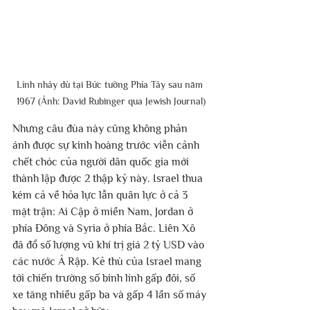
Lính nhảy dù tại Bức tường Phía Tây sau năm 
1967 (Ảnh: David Rubinger qua Jewish Journal)
Nhưng câu đùa này cũng không phản 
ánh được sự kinh hoàng trước viễn cảnh 
chết chóc của người dân quốc gia mới 
thành lập được 2 thập kỷ này. Israel thua 
kém cả về hỏa lực lẫn quân lực ở cả 3 
mặt trận: Ai Cập ở miền Nam, Jordan ở 
phía Đông và Syria ở phía Bắc. Liên Xô 
đã đổ số lượng vũ khí trị giá 2 tỷ USD vào 
các nước Ả Rập. Kẻ thù của Israel mang 
tới chiến trường số binh lính gấp đôi, số 
xe tăng nhiều gấp ba và gấp 4 lần số máy 