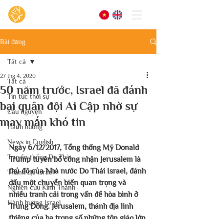
Bài đăng
Tất cả
27 thg 4, 2020
Tất cả
50 năm trước, Israel đã đánh
Tin tức thời sự
bại quân đội Ai Cập nhờ sự
Cầu nguyện
may mắn khó tin
Hành hương
News in English
Ngày 6/12/2017, Tổng thống Mỹ Donald 
Truyền thống Do Thái
Trump tuyên bố công nhận Jerusalem là 
thủ đô của Nhà nước Do Thái Israel, đánh 
Thánh địa Israel
dấu một chuyển biến quan trọng và 
Nghiên cứu Kinh Thánh
nhiều tranh cãi trong vấn đề hòa bình ở 
Hành hương Israel
Trung Đông. Jerusalem, thánh địa linh 
thiêng của ba trong số những tôn giáo lớn 