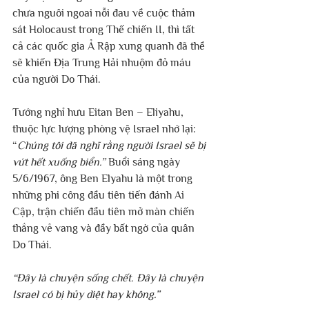
chưa nguôi ngoai nỗi đau về cuộc thảm 
sát Holocaust trong Thế chiến II, thì tất 
cả các quốc gia Ả Rập xung quanh đã thề 
sẽ khiến Địa Trung Hải nhuộm đỏ máu 
của người Do Thái.
Tướng nghỉ hưu Eitan Ben – Eliyahu, 
thuộc lực lượng phòng vệ Israel nhớ lại: 
“
Chúng tôi đã nghĩ rằng người Israel sẽ bị 
vứt hết xuống biển.”
 Buổi sáng ngày 
5/6/1967, ông Ben Elyahu là một trong 
những phi công đầu tiên tiến đánh Ai 
Cập, trận chiến đầu tiên mở màn chiến 
thắng vẻ vang và đầy bất ngờ của quân 
Do Thái.
“Đây là chuyện sống chết. Đây là chuyện 
Israel có bị hủy diệt hay không.”