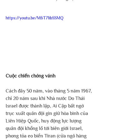
https://youtu.be/M6T71ibSSMQ
Cuộc chiến chóng vánh
Cách đây 50 năm, vào tháng 5 năm 1967, 
chỉ 20 năm sau khi Nhà nước Do Thái 
Israel được thành lập, Ai Cập bất ngờ 
trục xuất quân đội gìn giữ hòa bình của 
Liên Hiệp Quốc, huy động lực lượng 
quân đội khổng lồ tới biên giới Israel, 
phong tỏa eo biển Tiran (cửa ngõ hàng 