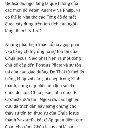
Bethsaida, ngôi làng là quê hương của 
các môn đồ Peter, Andrew và Philip, và 
có thể là Nhà thờ các Tông đồ đã mất 
được xây dựng trên tàn tích của ngôi 
làng, theo UNILAD.
Những phát hiện khảo cổ này góp phần 
vào bằng chứng ủng hộ sự tồn tại của 
Chúa Jesus. Việc phát hiện ra một dòng 
chữ đề cập đến Pontius Pilate và sự tồn 
tại của các giáo đường Do Thái từ thời đó 
trùng khớp với các ghi chép trong Kinh 
thánh, cung cấp bối cảnh lịch sử cho 
cuộc đời của Chúa Jesus, như được El 
Cronista đưa tin . Ngoài ra, các nghiên 
cứu đã trích dẫn bảy bằng chứng cho 
thấy sự tồn tại thực sự của Chúa Jesus 
thành Nazareth, bất chấp quan điểm cực 
đoan cho rằng Chúa Jesus chỉ là sản 