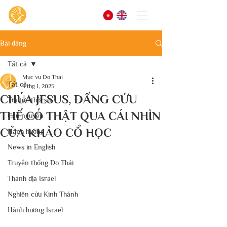
Bài đăng
Tất cả
Mục vụ Do Thái
Tất cả
9 thg 1, 2025
CHÚA JESUS, ĐẤNG CỨU
Tin tức thời sự
THẾ CÓ THẬT QUA CÁI NHÌN
Cầu nguyện
CỦA KHẢO CỔ HỌC
Hành hương
News in English
Truyền thống Do Thái
Thánh địa Israel
Nghiên cứu Kinh Thánh
Hành hương Israel