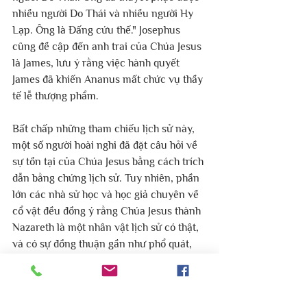
nhiều người Do Thái và nhiều người Hy 
Lạp. Ông là Đấng cứu thế." Josephus 
cũng đề cập đến anh trai của Chúa Jesus 
là James, lưu ý rằng việc hành quyết 
James đã khiến Ananus mất chức vụ thầy 
tế lễ thượng phẩm.
Bất chấp những tham chiếu lịch sử này, 
một số người hoài nghi đã đặt câu hỏi về 
sự tồn tại của Chúa Jesus bằng cách trích 
dẫn bằng chứng lịch sử. Tuy nhiên, phần 
lớn các nhà sử học và học giả chuyên về 
cổ vật đều đồng ý rằng Chúa Jesus thành 
Nazareth là một nhân vật lịch sử có thật, 
và có sự đồng thuận gần như phổ quát, 
ngay cả trong các khu vực thế tục, rằng 
Chúa Jesus thật đã tồn tại.