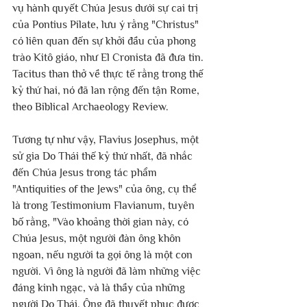
vụ hành quyết Chúa Jesus dưới sự cai trị 
của Pontius Pilate, lưu ý rằng "Christus" 
có liên quan đến sự khởi đầu của phong 
trào Kitô giáo, như El Cronista đã đưa tin. 
Tacitus than thở về thực tế rằng trong thế 
kỷ thứ hai, nó đã lan rộng đến tận Rome, 
theo Biblical Archaeology Review.
Tương tự như vậy, Flavius ​​Josephus, một 
sử gia Do Thái thế kỷ thứ nhất, đã nhắc 
đến Chúa Jesus trong tác phẩm 
"Antiquities of the Jews" của ông, cụ thể 
là trong Testimonium Flavianum, tuyên 
bố rằng, "Vào khoảng thời gian này, có 
Chúa Jesus, một người đàn ông khôn 
ngoan, nếu người ta gọi ông là một con 
người. Vì ông là người đã làm những việc 
đáng kinh ngạc, và là thầy của những 
người Do Thái. Ông đã thuyết phục được 