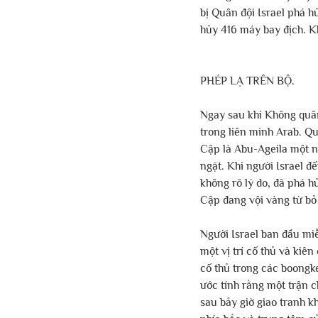
bị Quân đội Israel phá hủ
hủy 416 máy bay địch. K
PHÉP LẠ TRÊN BỘ. 
Ngay sau khi Không quân 
trong liên minh Arab. Qu
Cập là Abu-Ageila một n
ngặt. Khi người Israel đ
không rõ lý do, đã phá hủ
Cập đang vội vàng từ bỏ n
Người Israel ban đầu mi
một vị trí cố thủ và kiê
cố thủ trong các boongk
ước tính rằng một trận c
sau bảy giờ giao tranh k