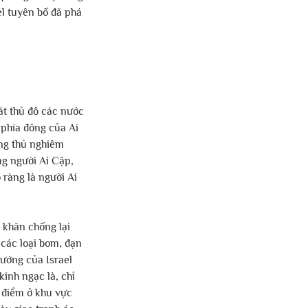
el tuyên bố đã phá 
át thủ đô các nước 
 phía đông của Ai 
ng thủ nghiêm 
ng người Ai Cập, 
 ràng là người Ai 
 khăn chống lại 
 các loại bom, đạn 
ướng của Israel 
inh ngạc là, chỉ 
ứ điểm ở khu vực 