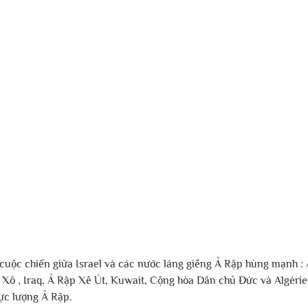
cuộc chiến giữa Israel và các nước láng giềng Ả Rập hùng mạnh : A
n Xô , Iraq, Ả Rập Xê Út, Kuwait, Cộng hòa Dân chủ Đức và Algéri
lực lượng Ả Rập.