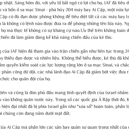
 nhật. Sáng hôm đó, với yếu tố bất ngờ có lợi cho họ, IAF đã tiêu d
ập và bốn ở sa mạc Sinai - phá hủy 204 máy bay Ai Cập, một nửa lự
Cập có đủ đạn dược phòng không để tiêu diệt tất cả các máy bay Is
 là không có lệnh nào được đưa ra để phóng những tên lửa này. Ng
họ mà thực tế không có sự kháng cự nào.Ưu thế trên không toàn d
chiến đã làm giảm đáng kể khả năng chiến đấu của kẻ thù.
của IAF hiện đã tham gia vào trận chiến gần như liên tục trong 24
y thiếu đạn dược và nhiên liệu. Không thể hiểu được, kẻ thù đã kh
m quyền kiểm soát các lực lượng rộng lớn ở sa mạc Sinai, và chắc
phản công dữ dội, các nhà lãnh đạo Ai Cập đã giảm bớt việc đưa ra
 chức cho quân đội của họ.
iên và cũng là đòn phủ đầu mang tính quyết định của Israel nhắm
u vào không quân nước này. Trong số các quốc gia Ả Rập thời đó, 
 hiện đại nhất đã bị phía Israel gần như "xóa sổ" hoàn toàn, phần 
hi chúng còn đang nằm dưới mặt đất.
ủa Ai Cập mà phần lớn các sân bay quân sự quan trọng nhất của 