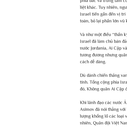
phía bắc và trung tâm củ
liệt khác. Tuy nhiên, ng
Israel tiến gần đến vị t
toàn, bỏ lại phần lớn vũ 
Và như một điều “thần kỳ
Israel đã làm chủ bán đ
nước Jordania, Ai Cập và
tương đương nhưng quân 
cách dễ dàng.
Dù dành chiến thắng vang
tính. Tổng cộng phía Isr
đó, Không quân Ai Cập đã
Khi lãnh đạo các nước Ả 
Asimov đã nói thẳng với 
lượng khổng lồ các loại
nhiên, Quân đội Việt Nam