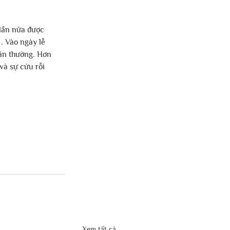
lần nữa được 
 Vào ngày lễ 
ân thường. Hơn 
à sự cứu rỗi 
Xem tất cả