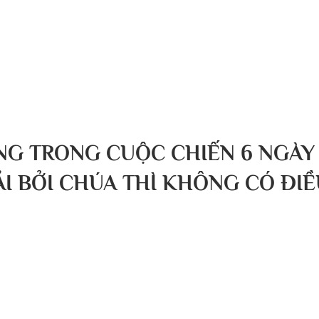
g chủ
Về chúng tôi
Bài viết
Tin tức
Sự kiện
NG TRONG CUỘC CHIẾN 6 NGÀY
 BỞI CHÚA THÌ KHÔNG CÓ ĐIỀU