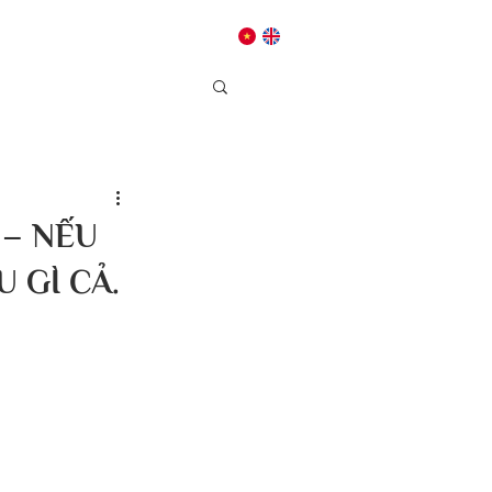
Dâng hiến
Liên hệ
 – NẾU
 GÌ CẢ.