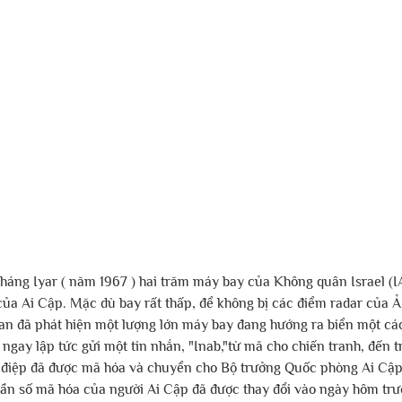
háng Iyar ( năm 1967 ) hai trăm máy bay của Không quân Israel (IA
ủa Ai Cập. Mặc dù bay rất thấp, để không bị các điểm radar của Ả
dan đã phát hiện một lượng lớn máy bay đang hướng ra biển một các
gay lập tức gửi một tin nhắn, "Inab,"từ mã cho chiến tranh, đến t
điệp đã được mã hóa và chuyển cho Bộ trưởng Quốc phòng Ai Cập 
 tần số mã hóa của người Ai Cập đã được thay đổi vào ngày hôm trư