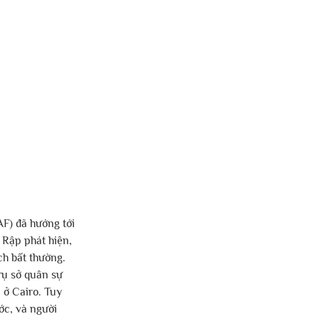
F) đã hướng tới 
 Rập phát hiện, 
h bất thường. 
rụ sở quân sự 
ở Cairo. Tuy 
ớc, và người 