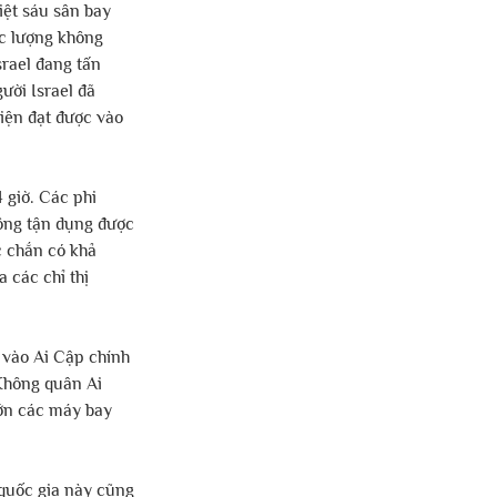
iệt sáu sân bay 
c lượng không 
rael đang tấn 
ười Israel đã 
iện đạt được vào 
 giờ. Các phi 
ông tận dụng được 
 chắn có khả 
 các chỉ thị 
 vào Ai Cập chính 
Không quân Ai 
lớn các máy bay 
quốc gia này cũng 