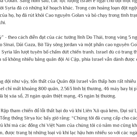
a Golan. Sáng hôm sau, các lực lượng Israel e ngại chờ đợi một ng
ười Syria đã có những kế hoạch khác. Trong cơn hoảng loạn đột ngột
rí của họ, họ đã rút khỏi Cao nguyên Golan và bỏ chạy trong tình tr
khí.
” - theo cách diễn đạt của các tướng lĩnh Do Thái, trong vòng 5 ng
ảo Sinai, Dải Gaza, Bờ Tây sông Jordan và một phần cao nguyên Go
 Syria lần lượt tuyên bố chấm dứt chiến tranh. Israel dù có trang th
số không nhiều bằng quân đội Ai Cập, phía Israel vẫn dành được 
 dội như vậy, tổn thất của Quân đội Israel vẫn thấp hơn rất nhiều
ael chỉ mất khoảng 800 quân, 2.563 lính bị thương, 46 máy bay bị p
 bị xóa sổ, 21 ngàn quân thiệt mạng, 45 ngàn bị thương.
Rập tham chiến đổ lỗi thất bại do vũ khí Liên Xô quá kém, Đại sứ Li
Tổng thống Sirya lúc bấy giờ rằng: “Chúng tôi đã cung cấp cho các
 vũ khí mà các đồng chí Việt Nam của chúng tôi có nằm mơ cũng kh
, được trang bị những loại vũ khí lạc hậu hơn nhiều so với các ng