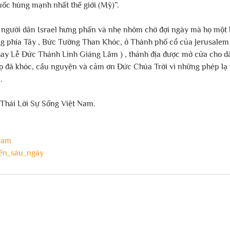
uốc hùng mạnh nhất thế giới (Mỹ)”.
i người dân Israel hưng phấn và nhẹ nhõm chờ đợi ngày mà họ một 
 phía Tây , Bức Tường Than Khóc, ở Thành phố cổ của Jerusalem .
ay Lễ Đức Thánh Linh Giáng Lâm ) , thánh địa được mở cửa cho d
ọ đã khóc, cầu nguyện và cảm ơn Đức Chúa Trời vì những phép lạ v
.
Thái Lời Sự Sống Việt Nam.
nam
ến_sáu_ngày