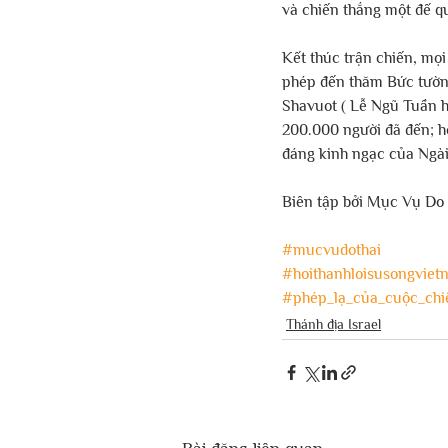
và chiến thắng một đế q
Kết thúc trận chiến, mọ
phép đến thăm Bức tường
Shavuot ( Lễ Ngũ Tuần h
200.000 người đã đến; h
đáng kinh ngạc của Ngài
Biên tập bởi Mục Vụ Do 
#mucvudothai
#hoithanhloisusongviet
#phép_lạ_của_cuộc_chi
Thánh địa Israel