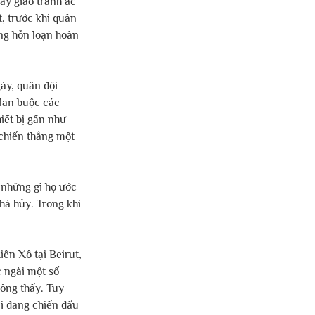
ày giao tranh ác 
, trước khi quân 
ạng hỗn loạn hoàn 
ày, quân đội 
lan buộc các 
iết bị gần như 
chiến thắng một 
 những gì họ ước 
há hủy. Trong khi 
ên Xô tại Beirut, 
 ngài một số 
ông thấy. Tuy 
ài đang chiến đấu 