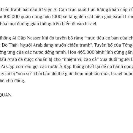
iến tranh bắt đầu từ việc Ai Cập trục xuất Lực lượng khẩn cấp c
n 100.000 quân cùng hơn 1000 xe tăng đến sát biên giới Israel trên
óa mọi đường giao thông trên biển đi vào Israel. 
 thống Ai Cập Nasser khi đó tuyên bố rằng “mục tiêu cơ bản của ch
c Do Thái. Người Arab đang muốn chiến tranh”. Tuyên bố của Tổng
ởng ứng của các nước đồng minh. Hơn 465.000 binh lính cùng gần
ấu Arab đã được chuẩn bị cho “nhiệm vụ cao cả” xua đuổi người D
 Ai Cập còn kêu gọi các nước Ả Rập thống nhất lại để có hành động "
uy cơ bị "xóa sổ" khỏi bản đồ thế giới thêm một lần nữa, Israel buộ
thế chủ động.
QUÂN.