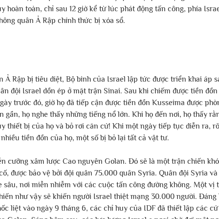
y hoàn toàn, chỉ sau 12 giờ kể từ lúc phát động tấn công, phía Isra
hông quân Ả Rập chính thức bị xóa sổ.
Ả Rập bị tiêu diệt, Bộ binh của Israel lập tức được triển khai áp s
ân đội Israel dồn ép ở mặt trận Sinai. Sau khi chiếm được tiền đồn
gày trước đó, giờ họ đã tiếp cận được tiền đồn Kusseima được phò
ến gần, họ nghe thấy những tiếng nổ lớn. Khi họ đến nơi, họ thấy rằ
y thiết bị của họ và bỏ rơi căn cứ! Khi một ngày tiếp tục diễn ra, rõ
hiều tiền đồn của họ, một số bị bỏ lại tất cả vật tư.
ễn cưỡng xâm lược Cao nguyên Golan. Đó sẽ là một trận chiến khó
n cố, được bảo vệ bởi đội quân 75.000 quân Syria. Quân đội Syria và
e sâu, nơi miễn nhiễm với các cuộc tấn công đường không. Một vị t
hiến như vậy sẽ khiến người Israel thiệt mạng 30.000 người. Đáng k
hốc liệt vào ngày 9 tháng 6, các chỉ huy của IDF đã thiết lập các c