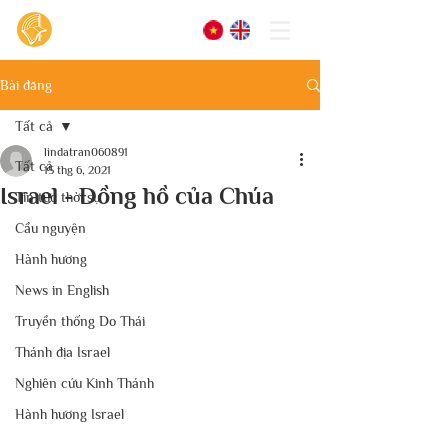
Bài đăng
Tất cả
lindatran060891
Tất cả
15 thg 6, 2021
Israel - Đồng hồ của Chúa
Tin tức thời sự
Cầu nguyện
Hành hương
News in English
Truyền thống Do Thái
Thánh địa Israel
Nghiên cứu Kinh Thánh
Hành hương Israel