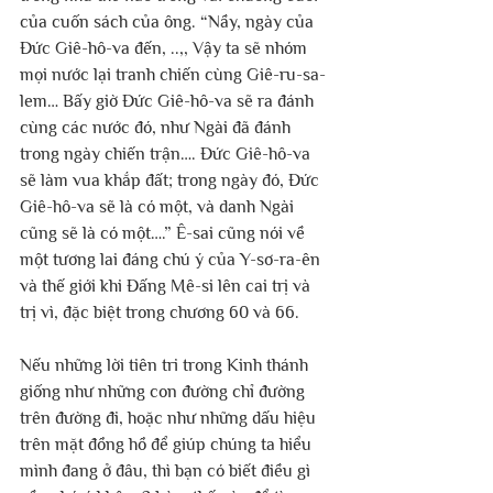
của cuốn sách của ông. “Nầy, ngày của 
Đức Giê-hô-va đến, ..,, Vậy ta sẽ nhóm 
mọi nước lại tranh chiến cùng Giê-ru-sa-
lem… Bấy giờ Đức Giê-hô-va sẽ ra đánh 
cùng các nước đó, như Ngài đã đánh 
trong ngày chiến trận…. Đức Giê-hô-va 
sẽ làm vua khắp đất; trong ngày đó, Đức 
Giê-hô-va sẽ là có một, và danh Ngài 
cũng sẽ là có một….” Ê-sai cũng nói về 
một tương lai đáng chú ý của Y-sơ-ra-ên 
và thế giới khi Đấng Mê-si lên cai trị và 
trị vì, đặc biệt trong chương 60 và 66.
Nếu những lời tiên tri trong Kinh thánh 
giống như những con đường chỉ đường 
trên đường đi, hoặc như những dấu hiệu 
trên mặt đồng hồ để giúp chúng ta hiểu 
mình đang ở đâu, thì bạn có biết điều gì 