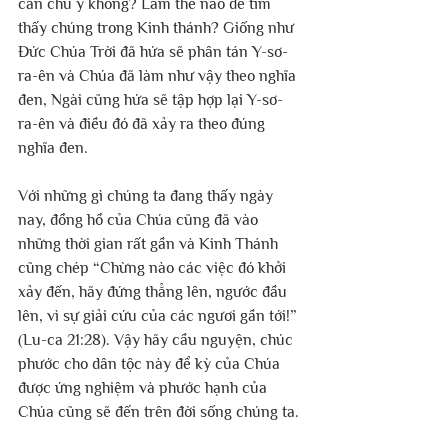
cần chú ý không? Làm thế nào để tìm 
thấy chúng trong Kinh thánh? Giống như 
Đức Chúa Trời đã hứa sẽ phân tán Y-sơ-
ra-ên và Chúa đã làm như vậy theo nghĩa 
đen, Ngài cũng hứa sẽ tập hợp lại Y-sơ-
ra-ên và điều đó đã xảy ra theo đúng 
nghĩa đen.
Với những gì chúng ta đang thấy ngày 
nay, đồng hồ của Chúa cũng đã vào 
những thời gian rất gần và Kinh Thánh 
cũng chép “Chừng nào các việc đó khởi 
xảy đến, hãy đứng thẳng lên, ngước đầu 
lên, vì sự giải cứu của các ngươi gần tới!” 
(Lu-ca 21:28). Vậy hãy cầu nguyện, chúc 
phước cho dân tộc này để kỳ của Chúa 
được ứng nghiệm và phước hạnh của 
Chúa cũng sẽ đến trên đời sống chúng ta.