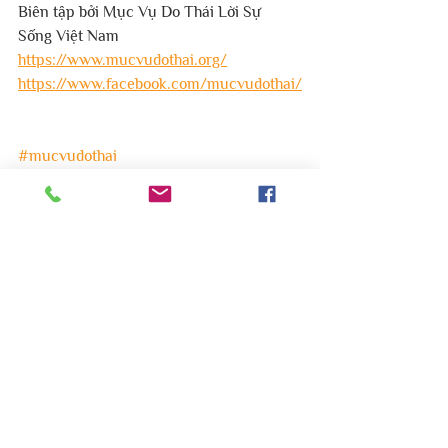
Biên tập bởi Mục Vụ Do Thái Lời Sự 
Sống Việt Nam
https://www.mucvudothai.org/
https://www.facebook.com/mucvudothai/
#mucvudothai
#hoithanhloisusongvietnam
#donghocuachua
#Israel
Nghiên cứu Kinh Thánh
1 bình luận
Viết bình luận...