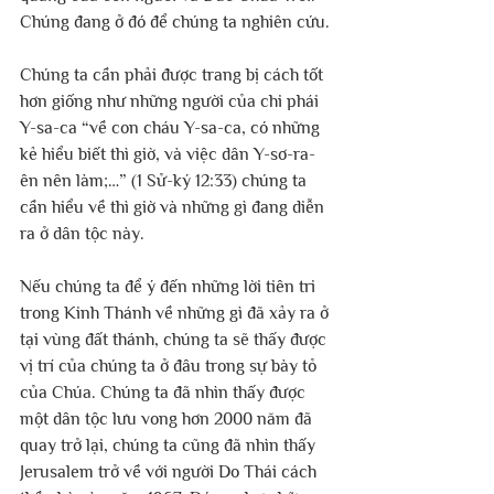
Chúng đang ở đó để chúng ta nghiên cứu.
Chúng ta cần phải được trang bị cách tốt 
hơn giống như những người của chi phái 
Y-sa-ca “về con cháu Y-sa-ca, có những 
kẻ hiểu biết thì giờ, và việc dân Y-sơ-ra-
ên nên làm;…” (1 Sử-ký 12:33) chúng ta 
cần hiểu về thì giờ và những gì đang diễn 
ra ở dân tộc này.
Nếu chúng ta để ý đến những lời tiên tri 
trong Kinh Thánh về những gì đã xảy ra ở 
tại vùng đất thánh, chúng ta sẽ thấy được 
vị trí của chúng ta ở đâu trong sự bày tỏ 
của Chúa. Chúng ta đã nhìn thấy được 
một dân tộc lưu vong hơn 2000 năm đã 
quay trở lại, chúng ta cũng đã nhìn thấy 
Jerusalem trở về với người Do Thái cách 