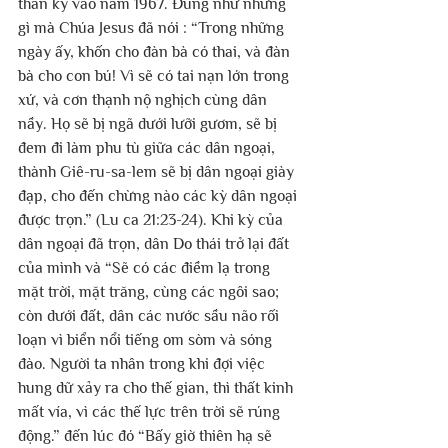
thần kỳ vào năm 1967. Đúng như những 
gì mà Chúa Jesus đã nói : “Trong những 
ngày ấy, khốn cho đàn bà có thai, và đàn 
bà cho con bú! Vì sẽ có tai nạn lớn trong 
xứ, và cơn thạnh nộ nghịch cùng dân 
nầy. Họ sẽ bị ngã dưới lưỡi gươm, sẽ bị 
đem đi làm phu tù giữa các dân ngoại, 
thành Giê-ru-sa-lem sẽ bị dân ngoại giày 
đạp, cho đến chừng nào các kỳ dân ngoại 
được trọn.” (Lu ca 21:23-24). Khi kỳ của 
dân ngoại đã trọn, dân Do thái trở lại đất 
của mình và “Sẽ có các điềm lạ trong 
mặt trời, mặt trăng, cùng các ngôi sao; 
còn dưới đất, dân các nước sầu não rối 
loạn vì biển nổi tiếng om sòm và sóng 
đào. Người ta nhân trong khi đợi việc 
hung dữ xảy ra cho thế gian, thì thất kinh 
mất vía, vì các thế lực trên trời sẽ rúng 
động.” đến lúc đó “Bấy giờ thiên hạ sẽ 