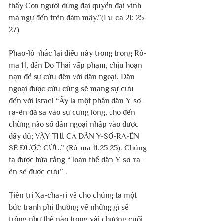
thấy Con người dùng đại quyền đại vinh 
mà ngự đến trên đám mây.”(Lu-ca 21: 25-
27)
Phao-lô nhắc lại điều này trong trong Rô-
ma 11, dân Do Thái vấp phạm, chịu hoạn 
nạn để sự cứu đến với dân ngoại. Dân 
ngoại được cứu cũng sẽ mang sự cứu 
đến với Israel “Ấy là một phần dân Y-sơ-
ra-ên đã sa vào sự cứng lòng, cho đến 
chừng nào số dân ngoại nhập vào được 
đầy đủ; VẬY THÌ CẢ DÂN Y-SƠ-RA-ÊN 
SẼ ĐƯỢC CỨU.” (Rô-ma 11:25-25). Chúng 
ta được hứa rằng “Toàn thể dân Y-sơ-ra-
ên sẽ được cứu” .
Tiên tri Xa-cha-ri vẽ cho chúng ta một 
bức tranh phi thường về những gì sẽ 
trông như thế nào trong vài chương cuối 