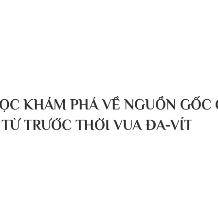
g chủ
Về chúng tôi
Bài viết
Tin tức
Sự kiện
ỌC KHÁM PHÁ VỀ NGUỒN GỐC 
TỪ TRƯỚC THỜI VUA ĐA-VÍT