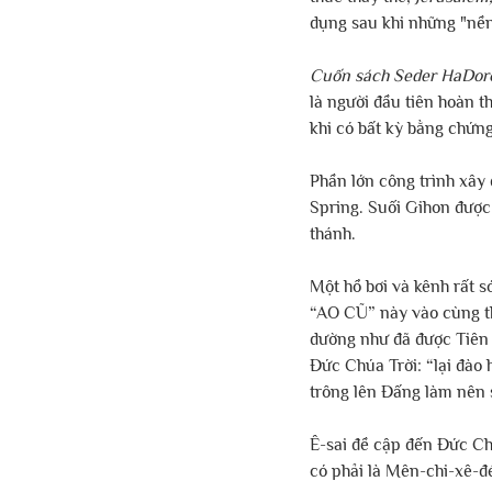
dụng sau khi những "nề
Cuốn sách Seder HaDor
là người đầu tiên hoàn t
khi có bất kỳ bằng chứn
Phần lớn công trình xây
Spring. Suối Gihon được
thánh.
Một hồ bơi và kênh rất s
“AO CŨ” này vào cùng th
dường như đã được Tiên t
Đức Chúa Trời: “lại đào
trông lên Đấng làm nên 
Ê-sai đề cập đến Đức Chú
có phải là Mên-chi-xê-đé