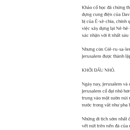
Khảo cổ học đã chứng th
dựng cung điện của Davi
bị của Ê-xê-chia, chính 
việc xây dựng lại Nê-hê
xác nhận với ít nhất sáu
Nhưng còn Giê-ru-sa-lem
Jerusalem được thành lập
KHỞI ĐẦU NHỎ.
Ngày nay, Jerusalem và 
Jerusalem cổ đại nhỏ hơ
trung vào một sườn núi n
nước trong vắt như pha 
Những di tích sớm nhất đ
vết nứt trên nền đá của