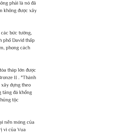
ông phải là nó đã 
em không được xây 
các bức tường, 
h phố David thấp 
ốm, phong cách 
tòa tháp lớn được 
ronze II . "Thành 
 xây dựng theo 
g tảng đá khổng 
chủng tộc 
tại nền móng của 
ị vì của Vua 