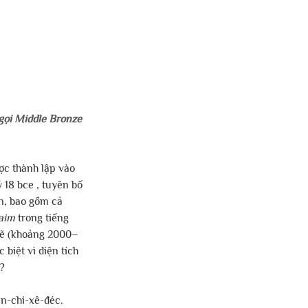
gọi Middle Bronze 
ợc thành lập vào 
 18 bce , tuyên bố 
n, bao gồm cả 
aim
 trong tiếng 
mẽ (khoảng 2000–
biệt vì diện tích 
ó?
ên-chi-xê-đéc.