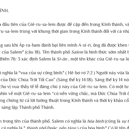
ÍNH.
a đầu tiên của Giê-ru-sa-lem được đề cập đến trong Kinh thánh, và
u-sa-lem trùng với khung thời gian trong Kinh thánh đối với cá nh
ằng sau khi Áp-ra-ham đánh bại liên minh A-si-ri, ông đã được khen
 của Salem" (câu 18). Tên thành phố 
Salem
 là hình thức sớm nhất 
i thiên 76: 3 xác định Salem là 
Si-ôn
 , một tên khác của Giê-ru-sa-l
nghĩa là "vua của sự công bình." ( Hê-bơ-rơ 7:2 ) Người này vừa l
ễ của Đức Chúa Trời Tối Cao” (Sáng thế ký 14:18). Sáng thế ký 14 n
ho vị vua-thầy tế lễ đáng chú ý này của Giê-ru-sa-lem. Có một tu
hìn về một Giê-ru-sa-lem “có nền vững chắc, mà Đức Chúa Trời đ
Bằng chứng từ cả lời tường thuật trong Kinh thánh và thời kỳ khảo cổ
i sáng lập Thành phố Thánh.
 trong tên của thành phố. Salem có nghĩa là 
hòa bình
 (cũng là 
sự 
,
 có nghĩa là " 
thành phố
 (hoặc 
nền tảng
 ) của hòa bình." Có lẽ tên 