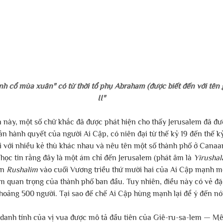
h cổ mùa xuân" có từ thời tổ phụ Abraham (được biết đến với tên 
II"
n này, một số chữ khắc đã được phát hiện cho thấy Jerusalem đã đư
ản hành quyết của người Ai Cập, có niên đại từ thế kỷ 19 đến thế kỷ
i với nhiều kẻ thù khác nhau và nêu tên một số thành phố ở Canaa
học tin rằng đây là một ám chỉ đến Jerusalem (phát âm là 
Yirushal
n 
Rushalim
 vào cuối Vương triều thứ mười hai của Ai Cập mạnh 
quan trọng của thành phố ban đầu. Tuy nhiên, điều này có vẻ đặc 
khoảng 500 người. Tại sao đế chế Ai Cập hùng mạnh lại để ý đến n
ở danh tính của vị vua được mô tả đầu tiên của Giê-ru-sa-lem — M