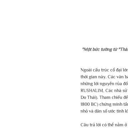
"Một bức tường từ "Thàn
Ngoài cấu trúc cổ đại lớ
thời gian này. Các văn b
những lời nguyền rủa đố
RUSHALIM
. 
Các nhà sử 
Do Thái). Tham chiếu đế
1800 BC) chứng minh tầm 
nhỏ và dân số ước tính 
Câu trả lời có thể nằm 