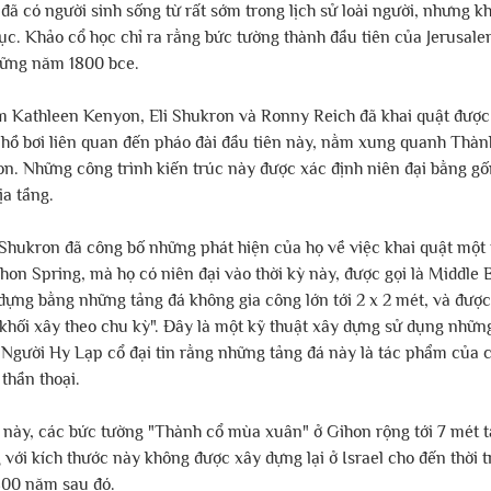
đã có người sinh sống từ rất sớm trong lịch sử loài người, nhưng kh
tục. Khảo cổ học chỉ ra rằng bức tường thành đầu tiên của Jerusal
ững năm 1800 bce.
 Kathleen Kenyon, Eli Shukron và Ronny Reich đã khai quật được 
hồ bơi liên quan đến pháo đài đầu tiên này, nằm xung quanh Thàn
n. Những công trình kiến ​​trúc này được xác định niên đại bằng g
ịa tầng.
Shukron đã công bố những phát hiện của họ về việc khai quật một 
n Spring, mà họ có niên đại vào thời kỳ này, được gọi là Middle B
ựng bằng những tảng đá không gia công lớn tới 2 x 2 mét, và được
"khối xây theo chu kỳ". Đây là một kỹ thuật xây dựng sử dụng nhữn
: Người Hy Lạp cổ đại tin rằng những tảng đá này là tác phẩm của 
thần thoại.
này, các bức tường "Thành cổ mùa xuân" ở Gihon rộng tới 7 mét 
ới kích thước này không được xây dựng lại ở Israel cho đến thời tr
800 năm sau đó.