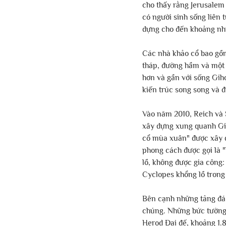
cho thấy rằng Jerusalem 
có người sinh sống liên 
dựng cho đến khoảng nh
Các nhà khảo cổ bao gồm
tháp, đường hầm và một 
hơn và gần với sống Giho
kiến ​​trúc song song và đ
Vào năm 2010, Reich và 
xây dựng xung quanh Giho
cổ mùa xuân" được xây d
phong cách được gọi là 
lồ, không được gia công
Cyclopes khổng lồ trong 
Bên cạnh những tảng đá 
chúng. Những bức tường v
Herod Đại đế, khoảng 1.