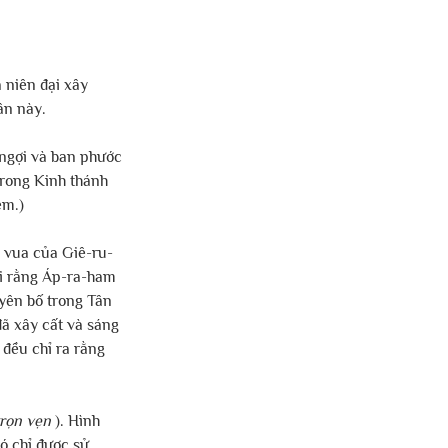
 niên đại xây 
ân này.
 ngợi và ban phước 
trong Kinh thánh 
em.)
à vua của Giê-ru-
ói rằng Áp-ra-ham 
yên bố trong Tân 
ã xây cất và sáng 
 đều chỉ ra rằng 
trọn vẹn
 ). Hình 
đó chỉ được sử 