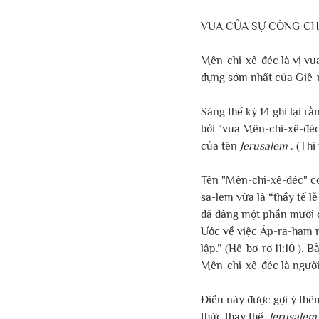
VUA CỦA SỰ CÔNG CH
Mên-chi-xê-đéc là vị vu
dựng sớm nhất của Giê-r
Sáng thế ký 14 ghi lại r
bởi "vua Mên-chi-xê-đéc
của tên 
Jerusalem
 . (Th
Tên "Mên-chi-xê-đéc" có 
sa-lem vừa là “thầy tế l
đã dâng một phần mười c
Ước về việc Áp-ra-ham n
lập.” (Hê-bơ-rơ 11:10 ). 
Mên-chi-xê-đéc là ngườ
Điều này được gợi ý thêm
thức thay thế, 
Jerusalem