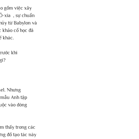
ao gồm việc xây 
-xia  , sự chuẩn 
hủy từ Babylon và 
 khảo cổ học đã 
ế khác.
rước khi 
gì?
ael. Nhưng 
2 mẫu Anh tập 
huộc vào dòng 
ìm thấy trong các 
ng đồ tạo tác này 