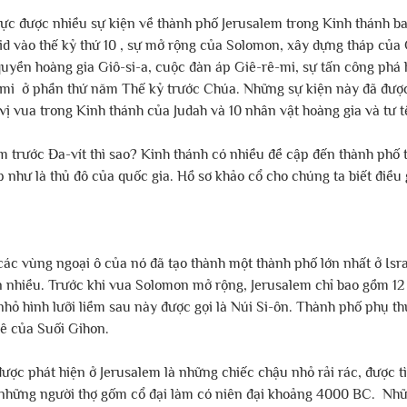
ực được nhiều sự kiện về thành phố Jerusalem trong Kinh thánh b
d vào thế kỷ thứ 10 , sự mở rộng của Solomon, xây dựng tháp của Ô
quyền hoàng gia Giô-si-a, cuộc đàn áp Giê-rê-mi, sự tấn công phá 
-mi  ở phần thứ năm Thế kỷ trước Chúa. Những sự kiện này đã được
 vị vua trong Kinh thánh của Judah và 10 nhân vật hoàng gia và tư t
 trước Đa-vít thì sao? Kinh thánh có nhiều đề cập đến thành phố t
 như là thủ đô của quốc gia. Hồ sơ khảo cổ cho chúng ta biết điều 
các vùng ngoại ô của nó đã tạo thành một thành phố lớn nhất ở Isr
n nhiều. Trước khi vua Solomon mở rộng, Jerusalem chỉ bao gồm 1
hỏ hình lưỡi liềm sau này được gọi là Núi Si-ôn. Thành phố phụ t
lê của Suối Gihon.
ược phát hiện ở Jerusalem là những chiếc chậu nhỏ rải rác, được t
 những người thợ gốm cổ đại làm có niên đại khoảng 4000 BC.  Nhữ