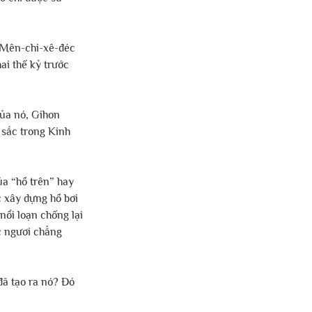
g Mên-chi-xê-đéc 
i thế kỷ trước 
ủa nó, Gihon 
 sắc trong Kinh 
ủa “hồ trên” hay 
 xây dựng hồ bơi 
nổi loạn chống lại 
c ngươi chẳng 
đã tạo ra nó? Đó 