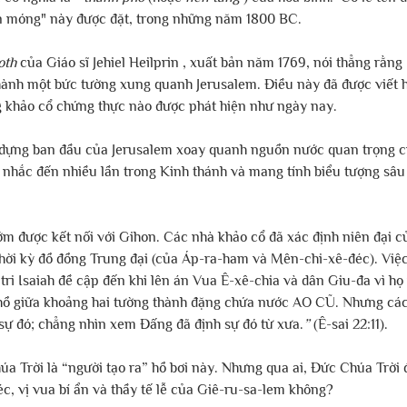
n móng" này được đặt, trong những năm 1800 BC.
oth
 của Giáo sĩ Jehiel Heilprin , xuất bản năm 1769, nói thẳng rằn
hành một bức tường xung quanh Jerusalem. Điều này đã được viết ha
g khảo cổ chứng thực nào được phát hiện như ngày nay.
 dựng ban đầu của Jerusalem xoay quanh nguồn nước quan trọng c
 nhắc đến nhiều lần trong Kinh thánh và mang tính biểu tượng sâu
ớm được kết nối với Gihon. Các nhà khảo cổ đã xác định niên đại c
ời kỳ đồ đồng Trung đại (của Áp-ra-ham và Mên-chi-xê-đéc). Việc
ri Isaiah đề cập đến khi lên án Vua Ê-xê-chia và dân Giu-đa vì họ 
 hồ giữa khoảng hai tường thành đặng chứa nước AO CŨ. Nhưng cá
sự đó; chẳng nhìn xem Đấng đã định sự đó từ xưa.
”
 (Ê-sai 22:11).
a Trời là “người tạo ra” hồ bơi này. Nhưng qua ai, Đức Chúa Trời 
c, vị vua bí ẩn và thầy tế lễ của Giê-ru-sa-lem không?