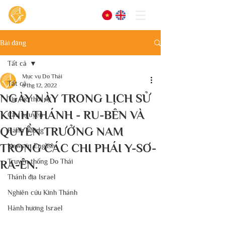
Bài đăng
Tất cả
Mục vụ Do Thái
Tất cả
6 thg 12, 2022
NGÀY NÀY TRONG LỊCH SỬ
Tin tức thời sự
KINH THÁNH - RU-BÊN VÀ
Cầu nguyện
QUYỀN TRƯỞNG NAM
Hành hương
TRONG CÁC CHI PHÁI Y-SƠ-
News in English
Truyền thống Do Thái
RA-ÊN.
Thánh địa Israel
Nghiên cứu Kinh Thánh
Hành hương Israel