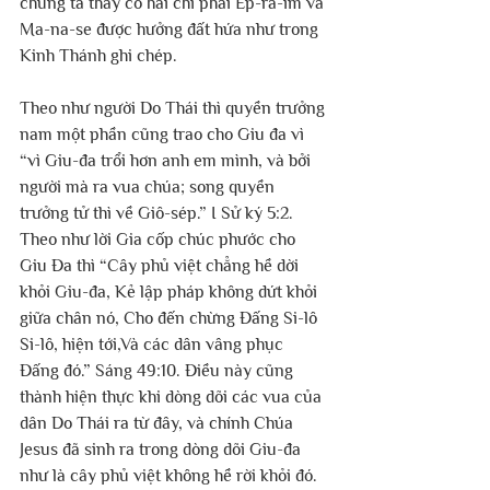
chúng ta thấy có hai chi phái Ép-ra-im và 
Ma-na-se được hưởng đất hứa như trong 
Kinh Thánh ghi chép.
Theo như người Do Thái thì quyền trưởng 
nam một phần cũng trao cho Giu đa vì 
“vì Giu-đa trổi hơn anh em mình, và bởi 
người mà ra vua chúa; song quyền 
trưởng tử thì về Giô-sép.” I Sử ký 5:2. 
Theo như lời Gia cốp chúc phước cho 
Giu Đa thì “Cây phủ việt chẳng hề dời 
khỏi Giu-đa, Kẻ lập pháp không dứt khỏi 
giữa chân nó, Cho đến chừng Đấng Si-lô 
Si-lô, hiện tới,Và các dân vâng phục 
Đấng đó.” Sáng 49:10. Điều này cũng 
thành hiện thực khi dòng dõi các vua của 
dân Do Thái ra từ đây, và chính Chúa 
Jesus đã sinh ra trong dòng dõi Giu-đa 
như là cây phủ việt không hề rời khỏi đó. 