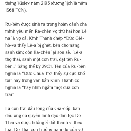
tháng Kislev năm 2193 (dương lịch là năm 
1568 TCN). 
Ru-bên được sinh ra trong hoàn cảnh cha 
mình yêu mến Ra-chên vợ thứ hai hơn Lê 
na là vợ cả. Kinh Thánh chép “Đức Giê-
hô-va thấy Lê-a bị ghét, bèn cho nàng 
sanh sản; còn Ra-chên lại son sẻ. 
Lê-a 
thọ thai, sanh một con trai, đặt tên Ru-
bên..” Sáng thế ký 29:31. Tên của Ru-bên 
nghĩa là “Đức Chúa Trời thấy sự cực khổ 
tôi” hay trong văn bản Kinh Thánh có 
nghĩa là “hãy nhìn ngắm một đứa con 
trai”. 
Là con trai đầu lòng của Gia-cốp, ban 
đầu ông có quyền lãnh đạo dân tộc Do 
Thái và được hưởng ½ đất thánh vì theo 
luật Do Thái con trưởng nam dù của vợ 