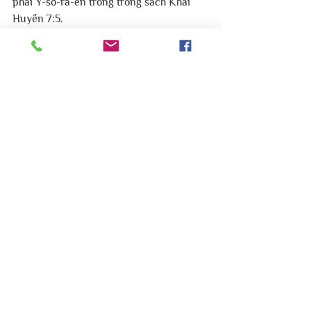
phái Y-sơ-ra-ên trong trong sách Khải 
Huyền 7:5.
Xin Chúa giúp mỗi chúng ta gìn giữ địa vị 
thuộc linh của mình ở trong Chúa.
Biên tập bởi Mục Vụ Do Thái Lời Sự 
Sống Việt Nam.
#mucvudothai
#hoithanhloisusongvietnam
#ru_bên
Nghiên cứu Kinh Thánh
Bình luận