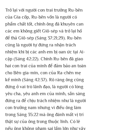
Trở lại với người con trai trưởng Ru-bên 
của Gia cốp, Ru-bên vốn là người có 
phẩm chất tốt, chính ông đã khuyên can 
các em không giết Giô-sép và trở lại hố 
để thả Giô-sép (Sáng 37:21;29). Ru-bên 
cũng là người tự đứng ra nhận trách 
nhiệm khi bị các anh em bị oan ức tại Ai-
cập (Sáng 42:22). Chính Ru-bên đã giao 
hai con trai của mình để đảm bảo an toàn 
cho Bên-gia-min, con của Ra-chên mẹ 
kế mình (Sáng 42:37). Rõ ràng ông cũng 
đứng ở vai trò lãnh đạo, là người có lòng 
yêu cha, yêu anh em của mình, sẵn sàng 
đứng ra để chịu trách nhiệm như là người 
con trưởng nam nhưng vì điều ông làm 
trong Sáng 35:22 mà ông đánh mất vị trí 
thật sự của ông trong thuộc linh. Có lẽ 
nếu ông không phạm sai lầm lớn như vậy 