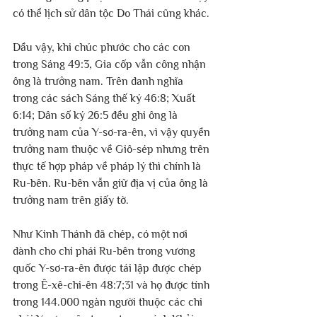
có thể lịch sử dân tộc Do Thái cũng khác.
Dầu vậy, khi chúc phước cho các con 
trong Sáng 49:3, Gia cốp vẫn công nhận 
ông là trưởng nam. Trên danh nghĩa 
trong các sách Sáng thế ký 46:8; Xuất 
6:14; Dân số ký 26:5 đều ghi ông là 
trưởng nam của Y-sơ-ra-ên, vì vậy quyền 
trưởng nam thuộc về Giô-sép nhưng trên 
thực tế hợp pháp về pháp lý thì chính là 
Ru-bên. Ru-bên vẫn giữ địa vị của ông là 
trưởng nam trên giấy tờ.
Như Kinh Thánh đã chép, có một nơi 
dành cho chi phái Ru-bên trong vương 
quốc Y-sơ-ra-ên được tái lập được chép 
trong Ê-xê-chi-ên 48:7;31 và họ được tính 
trong 144.000 ngàn người thuộc các chi 