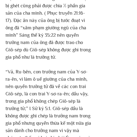
bị ghét cũng phải được chia ½ phần gia 
sản của cha mình. ( Phục truyền 21:16-
17). Đặc ân này của ông bị tước đoạt vì 
ông đã “xâm phạm giường ngũ của cha 
mình” Sáng thế ký 35:22 nên quyền 
trưởng nam của ông đã được trao cho 
Giô-sép dù Giô-sép không được ghi trong 
gia phổ như là trưởng tử. 
“Vả, Ru-bên, con trưởng nam của Y-sơ-
ra-ên, vì làm ô uế giường của cha mình, 
nên quyền trưởng tử đã về các con trai 
Giô-sép, là con trai Y-sơ-ra-ên; dầu vậy, 
trong gia phổ không chép Giô-sép là 
trưởng tử;” I Sử ký 5:1. Giô-sép dầu là 
không được ghi chép là trưởng nam trong 
gia phổ nhưng quyền thừa kế một nữa gia 
sản dành cho trưởng nam vì vậy mà 