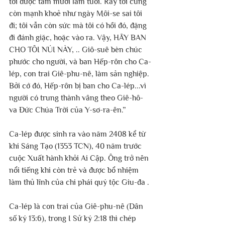
tôi được tám mươi lăm tuổi. Rày tôi cũng 
còn mạnh khoẻ như ngày Môi-se sai tôi 
đi; tôi vẫn còn sức mà tôi có hồi đó, đặng 
đi đánh giặc, hoặc vào ra. Vậy, HÃY BAN 
CHO TÔI NÚI NÀY, .. Giô-suê bèn chúc 
phước cho người, và ban Hếp-rôn cho Ca-
lép, con trai Giê-phu-nê, làm sản nghiệp. 
Bởi cớ đó, Hếp-rôn bị ban cho Ca-lép...vì 
người có trung thành vâng theo Giê-hô-
va Đức Chúa Trời của Y-sơ-ra-ên.”
Ca-lép được sinh ra vào năm 2408 kể từ 
khi Sáng Tạo (1353 TCN), 40 năm trước 
cuộc Xuất hành khỏi Ai Cập. Ông trở nên 
nổi tiếng khi còn trẻ và được bổ nhiệm 
làm thủ lĩnh của chi phái quý tộc Giu-đa .
Ca-lép là con trai của Giê-phu-nê (Dân 
số ký 13:6), trong I Sử ký 2:18 thì chép 