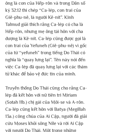
ông là con của Hếp-rôn và trong Dân số 
ký 32:12 thì chép “Ca-lép, con trai của 
Giê-phu-nê, là người Kê-nít”. Kinh 
Talmud giải thích rằng Ca-lép có cha là 
Hếp-rôn, nhưng mẹ ông tái hôn với cha 
dượng là Kê-nít. Ca-lép cũng được gọi là 
con trai của Yefuneh (Giê-phu-nê) vì gốc 
của từ “yefuneh” trong tiếng Do Thái có 
nghĩa là “quay lưng lại”. Tên này nói đến 
việc Ca-lép đã quay lưng lại với các thám 
tử khác để bảo vệ đức tin của mình.
Truyền thống Do Thái cũng cho rằng Ca-
lép đã kết hôn với nữ tiên tri Miriam  
(Sotah 11b.) chị gái của Môi-se và A-rôn. 
Ca-lép cũng kết hôn với Batya (Megillah 
13a.) công chúa của Ai Cập, người đã giải 
cứu Moses khỏi sông Nile và rời Ai Cập 
với người Do Thái. Một trong những 