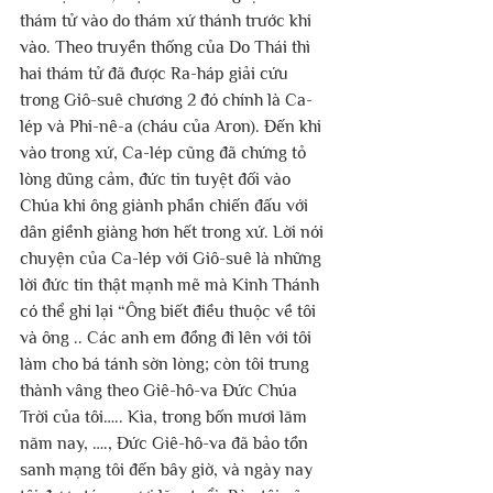
thám tử vào do thám xứ thánh trước khi 
vào. Theo truyền thống của Do Thái thì 
hai thám tử đã được Ra-háp giải cứu 
trong Giô-suê chương 2 đó chính là Ca-
lép và Phi-nê-a (cháu của Aron). Đến khi 
vào trong xứ, Ca-lép cũng đã chứng tỏ 
lòng dũng cảm, đức tin tuyệt đối vào 
Chúa khi ông giành phần chiến đấu với 
dân giềnh giàng hơn hết trong xứ. Lời nói 
chuyện của Ca-lép với Giô-suê là những 
lời đức tin thật mạnh mẽ mà Kinh Thánh 
có thể ghi lại “Ông biết điều thuộc về tôi 
và ông .. Các anh em đồng đi lên với tôi 
làm cho bá tánh sờn lòng; còn tôi trung 
thành vâng theo Giê-hô-va Đức Chúa 
Trời của tôi….. Kìa, trong bốn mươi lăm 
năm nay, …., Đức Giê-hô-va đã bảo tồn 
sanh mạng tôi đến bây giờ, và ngày nay 