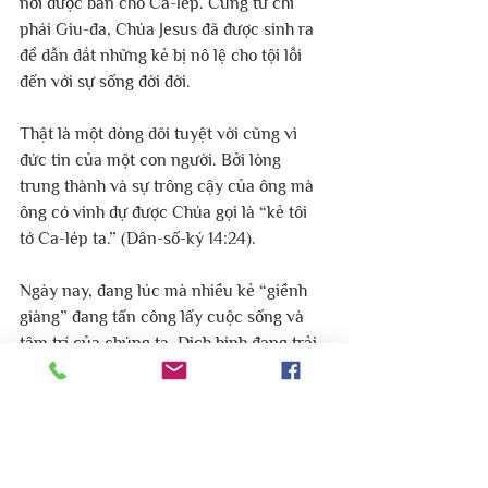
nơi được ban cho Ca-lép. Cũng từ chi 
phái Giu-đa, Chúa Jesus đã được sinh ra 
để dẫn dắt những kẻ bị nô lệ cho tội lỗi 
đến với sự sống đời đời.
Thật là một dòng dõi tuyệt vời cũng vì 
đức tin của một con người. Bởi lòng 
trung thành và sự trông cậy của ông mà 
ông có vinh dự được Chúa gọi là “kẻ tôi 
tớ Ca-lép ta.” (Dân-số-ký 14:24).
Ngày nay, đang lúc mà nhiều kẻ “giềnh 
giàng” đang tấn công lấy cuộc sống và 
tâm trí của chúng ta. Dịch bịnh đang trải 
qua khắp đất, bạn run sợ hay đặt lòng tin 
và Chúa, Đấng chiến đấu cho bạn. 
Nguyện xin Chúa ban cho bạn sự mạnh 
mẽ, đức tin và sự trông cậy vào Chúa.