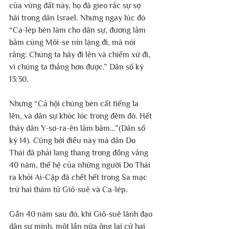
của vùng đất này, họ đã gieo rắc sự sợ 
hãi trong dân Israel. Nhưng ngay lúc đó 
“Ca-lép bèn làm cho dân sự, đương lằm 
bằm cùng Môi-se nín lặng đi, mà nói 
rằng: Chúng ta hãy đi lên và chiếm xứ đi, 
vì chúng ta thắng hơn được.” Dân số ký 
13:30.
Nhưng “Cả hội chúng bèn cất tiếng la 
lên, và dân sự khóc lóc trong đêm đó. Hết 
thảy dân Y-sơ-ra-ên lằm bằm…”(Dân số 
ký 14). Cũng bởi điều này mà dân Do 
Thái đã phải lang thang trong đồng vắng 
40 năm, thế hệ của những người Do Thái 
ra khỏi Ai-Cập đã chết hết trong Sa mạc 
trừ hai thám tử Giô-suê và Ca-lép. 
Gần 40 năm sau đó, khi Giô-suê lãnh đạo 
dân sự mình, một lần nữa ông lại cử hai 