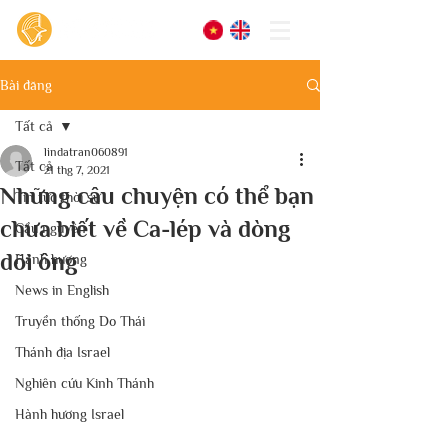
Bài đăng
Tất cả
lindatran060891
Tất cả
21 thg 7, 2021
Những câu chuyện có thể bạn
Tin tức thời sự
chưa biết về Ca-lép và dòng
Cầu nguyện
dõi ông
Hành hương
News in English
Truyền thống Do Thái
Thánh địa Israel
Nghiên cứu Kinh Thánh
Hành hương Israel