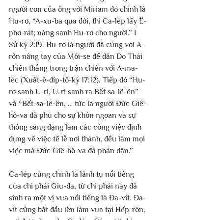
người con của ông với Miriam đó chính là 
Hu-rơ, “A-xu-ba qua đời, thì Ca-lép lấy Ê-
phơ-rát; nàng sanh Hu-rơ cho người.” I 
Sử ký 2:19. Hu-rơ là người đã cùng với A-
rôn nâng tay của Môi-se để dân Do Thái 
chiến thắng trong trận chiến với A-ma-
léc (Xuất-ê-díp-tô-ký 17:12). Tiếp đó “Hu-
rơ sanh U-ri, U-ri sanh ra Bết sa-lê-ên” 
và “Bết-sa-lê-ên, … tức là người Đức Giê-
hô-va đã phú cho sự khôn ngoan và sự 
thông sáng đặng làm các công việc định 
dụng về việc tế lễ nơi thánh, đều làm mọi 
việc mà Đức Giê-hô-va đã phán dặn.” 
Ca-lép cũng chính là lãnh tụ nổi tiếng 
của chi phái Giu-đa, từ chi phái này đã 
sinh ra một vị vua nổi tiếng là Đa-vít. Đa-
vít cũng bắt đầu lên làm vua tại Hếp-rôn, 