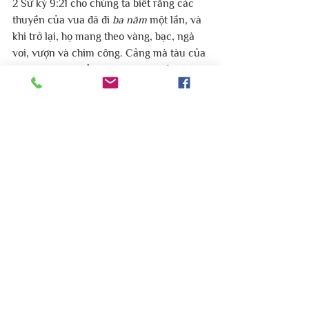
2 Sử ký 9:21 cho chúng ta biết rằng các 
thuyền của vua đã đi 
ba năm
 một lần, và 
khi trở lại, họ mang theo vàng, bạc, ngà 
voi, vượn và chim công. Cảng mà tàu của 
nhà vua rời đi để thu thập vàng của là O-
phia được mô tả trong 1 Các vua 9 là nói 
đến cảng ở phía nam - gần Eilat, nằm 
trong Vịnh Aqaba, nối với Biển Đỏ. Cảng 
này thường được sử dụng đến đi với Ấn 
Độ Dương, ngoài ra các từ tiếng Do Thái 
được dịch là “ngà voi”, “vượn” và “công” 
trong 2 Sử ký 9:21 đều có nguồn gốc từ 
nước ngoài, thường liên quan đến Ấn Độ. 
Xem xét nguồn cung dồi dào của Ấn Độ 
đối với tất cả các mặt hàng này, rất có 
thể là xứ Ô-phia có thể ở trong hoặc xung 
quanh Ấn Độ.
Ngoài cái tên, Kinh Thánh không cho biết 