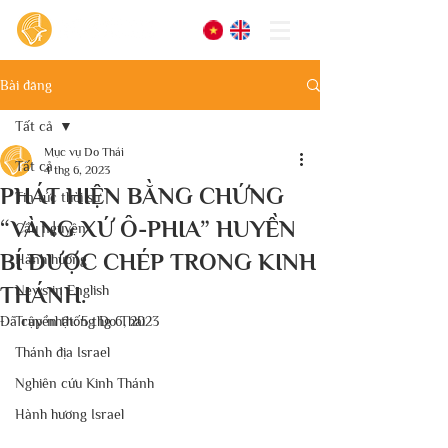
Bài đăng
Tất cả
Mục vụ Do Thái
Tất cả
4 thg 6, 2023
PHÁT HIỆN BẰNG CHỨNG
Tin tức thời sự
“VÀNG XỨ Ô-PHIA” HUYỀN
Cầu nguyện
BÍ ĐƯỢC CHÉP TRONG KINH
Hành hương
THÁNH.
News in English
Đã cập nhật:
Truyền thống Do Thái
5 thg 6, 2023
Thánh địa Israel
Nghiên cứu Kinh Thánh
Hành hương Israel