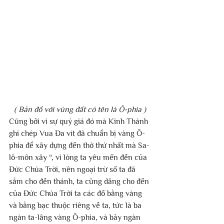
( Bản đồ với vùng đất có tên là Ô-phia )
Cũng bởi vì sự quý giá đó mà Kinh Thánh 
ghi chép Vua Đa vít đã chuẩn bị vàng Ô-
phia để xây dựng đền thờ thứ nhất mà Sa-
lô-môn xây “, vì lòng ta yêu mến đền của 
Đức Chúa Trời, nên ngoại trừ số ta đã 
sắm cho đền thánh, ta cũng dâng cho đền 
của Đức Chúa Trời ta các đồ bằng vàng 
và bằng bạc thuộc riêng về ta, tức là ba 
ngàn ta-lâng vàng Ô-phia, và bảy ngàn 