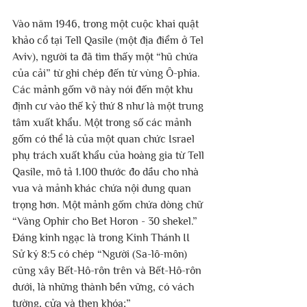
Vào năm 1946, trong một cuộc khai quật 
khảo cổ tại Tell Qasile (một địa điểm ở Tel 
Aviv), người ta đã tìm thấy một “hũ chứa 
của cải” từ ghi chép đến từ vùng Ô-phia. 
Các mảnh gốm vỡ này nói đến một khu 
định cư vào thế kỷ thứ 8 như là một trung 
tâm xuất khẩu. Một trong số các mảnh 
gốm có thể là của một quan chức Israel 
phụ trách xuất khẩu của hoàng gia từ Tell 
Qasile, mô tả 1.100 thước đo dầu cho nhà 
vua và mảnh khác chứa nội dung quan 
trọng hơn. Một mảnh gốm chứa dòng chữ 
“Vàng Ophir cho Bet Horon - 30 shekel.”  
Đáng kinh ngạc là trong Kinh Thánh II 
Sử ký 8:5 có chép “Người (Sa-lô-môn) 
cũng xây Bết-Hô-rôn trên và Bết-Hô-rôn 
dưới, là những thành bền vững, có vách 
tường, cửa và then khóa;”