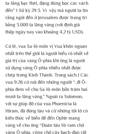
ta-lâng bạc thét, đặng dùng bọc các vách 
đền” I Sử ký 29:3. Vì  vậy mà người ta tin 
rằng ngôi đền ở Jerusalem được trang trí 
bằng 3.000 ta lâng vàng (với định giá 
thấp ngày nay vào khoảng 4,2 tỷ USD).
Có lẽ, vua Sa-lô-môn vị Vua khôn ngoan 
nhất trên thế giới là người hiểu rõ nhất về 
giá trị của vàng Ô-phia khi ông là người 
sử dụng vàng Ô-phia nhiều nhất được 
chép trong Kinh Thánh. Trong sách I Các 
vua 9:26 có nói đến những người “..đi Ô-
phia đem về cho Sa-lô-môn bốn trăm hai 
mươi ta-lâng vàng.” Ngoài ra Solomon, 
với sự giúp đỡ của vua Phoenicia là 
Hiram, đã đóng tàu và cử những tôi tớ có 
kiến ​​thức về biển để đến Ophir mang 
vàng về cho ông “Đoàn tàu Hi-ram chở 
vàng Ô-phia, cũng chở cây bạch-đàn rất 