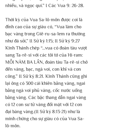
nhiều, và ngọc quí.” I Các Vua 9: 26-28. 
Thời kỳ của Vua Sa-lô-môn được coi là 
đỉnh cao của sự giàu có, “Vua làm cho 
bạc vàng trong Giê-ru-sa-lem ra thường 
như đá sỏi,” II Sử ký 1:15; II Sử ký 9:27 
Kinh Thánh chép “…vua có đoàn tàu vượt 
sang Ta-rê-si với các tôi tớ của Hi-ram: 
MỖI NĂM BA LẦN, đoàn tàu Ta-rê-si chở 
đến vàng, bạc, ngà voi, con khỉ và con 
công.” II Sử ký 8:21. Kinh Thánh cũng ghi 
lại ông có 300 cái khiên bằng vàng, ngai 
bằng ngà voi phủ vàng, cốc nước uống 
bằng vàng. Các bậc thang dẫn ngai vàng 
có 12 con sư tử vàng đối mặt với 12 con 
đại bàng vàng.(II Sử ký 8:13-21) như là 
minh chứng cho sự giàu có của Vua Sa-
lô-môn.