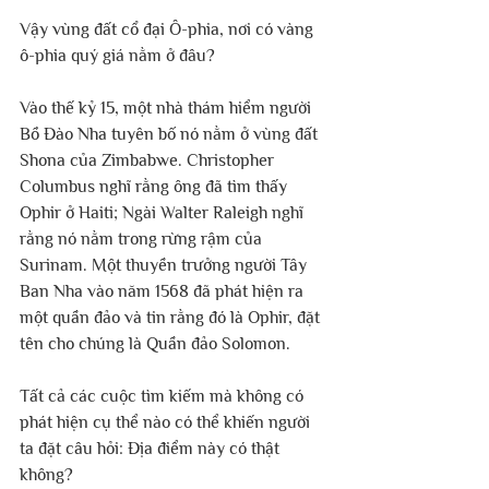
Vậy vùng đất cổ đại Ô-phia, nơi có vàng 
ô-phia quý giá nằm ở đâu? 
Vào thế kỷ 15, một nhà thám hiểm người 
Bồ Đào Nha tuyên bố nó nằm ở vùng đất 
Shona của Zimbabwe. Christopher 
Columbus nghĩ rằng ông đã tìm thấy 
Ophir ở Haiti; Ngài Walter Raleigh nghĩ 
rằng nó nằm trong rừng rậm của 
Surinam. Một thuyền trưởng người Tây 
Ban Nha vào năm 1568 đã phát hiện ra 
một quần đảo và tin rằng đó là Ophir, đặt 
tên cho chúng là Quần đảo Solomon.
Tất cả các cuộc tìm kiếm mà không có 
phát hiện cụ thể nào có thể khiến người 
ta đặt câu hỏi: Địa điểm này có thật 
không?