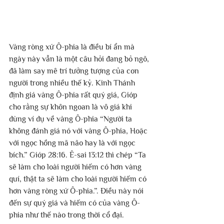
Vàng ròng xứ Ô-phia là điều bí ẩn mà 
ngày này vẫn là một câu hỏi đang bỏ ngõ, 
đã làm say mê trí tưởng tượng của con 
người trong nhiều thế kỷ. Kinh Thánh 
định giá vàng Ô-phia rất quý giá, Gióp 
cho rằng sự khôn ngoan là vô giá khi 
dùng ví dụ về vàng Ô-phia “Người ta 
không đánh giá nó với vàng Ô-phia, Hoặc 
với ngọc hồng mã não hay là với ngọc 
bích.” Gióp 28:16. Ê-sai 13:12 thì chép “Ta 
sẽ làm cho loài người hiếm có hơn vàng 
quí, thật ta sẽ làm cho loài người hiếm có 
hơn vàng ròng xứ Ô-phia.”. Điều này nói 
đến sự quý giá và hiếm có của vàng Ô-
phia như thế nào trong thời cổ đại.