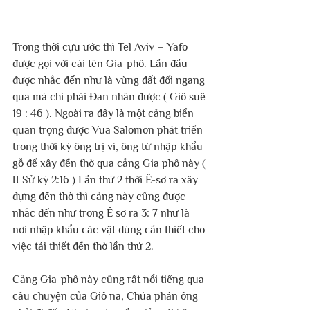
Trong thời cựu ước thì Tel Aviv – Yafo 
được gọi với cái tên Gia-phô. Lần đầu 
được nhắc đến như là vùng đất đối ngang 
qua mà chi phái Đan nhân được ( Giô suê 
19 : 46 ). Ngoài ra đây là một cảng biển 
quan trọng được Vua Salomon phát triển 
trong thời kỳ ông trị vì, ông từ nhập khẩu 
gỗ để xây đền thờ qua cảng Gia phô này ( 
II Sử ký 2:16 ) Lần thứ 2 thời Ê-sơ ra xây 
dựng đền thờ thì cảng này cũng được 
nhắc đến như trong Ê sơ ra 3: 7 như là 
nơi nhập khẩu các vật dùng cần thiết cho 
việc tái thiết đền thờ lần thứ 2.
Cảng Gia-phô này cũng rất nổi tiếng qua 
câu chuyện của Giô na, Chúa phán ông 