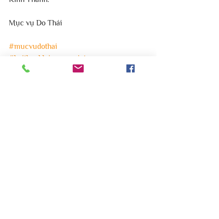
Mục vụ Do Thái
#mucvudothai
#hoithanhloisusongvietnam
#Tel_Aviv_Yafo
Thánh địa Israel
Bình luận
Viết bình luận...