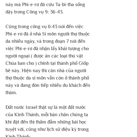
này mà Phi-e-rơ đã cứu Ta-bi-tha sống 
dậy trong Công vụ 9: 36-43.
Cũng trong công vụ 6:43 nói đến việc 
Phi-e-rơ đã ở nhà Si môn người thợ thuộc 
da nhiều ngày, và trong đoạn 7 nói đến 
việc Phi-e-rơ đã nhận lấy khải tượng cho 
người ngoại ( được ăn các loại thú vật 
Chúa ban cho ) chính tại thành phố Giốp 
bê này. Hiện nay thì căn nhà của người 
thợ thuộc da si môn vẫn còn ở thành phố 
này và đang đón tiếp nhiều du khách đến 
thăm.
Đất nước Israel thật sự là một đất nước 
của Kinh Thánh, mỗi bàn chân chúng ta 
khi đặt đến thì thấm đẫm những bài học 
tuyệt vời, cũng như lịch sử diệu kỳ trong 
Kinh Thánh.