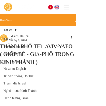
Bài đăng
Tất cả
Mục vụ Do Thái
Tất cả
16 thg 9, 2024
THÀNH PHỐ TEL AVIV-YAFO
Tin tức thời sự
( GIỐP BÊ - GIA-PHÔ TRONG
Cầu nguyện
KINH THÁNH )
Hành hương
News in English
Truyền thống Do Thái
Thánh địa Israel
Nghiên cứu Kinh Thánh
Hành hương Israel