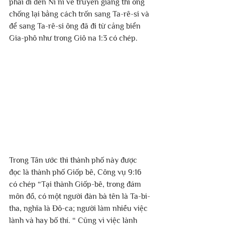
phải đi đến Ni ni ve truyền giảng thì ông 
chống lại bằng cách trốn sang Ta-rê-si và 
để sang Ta-rê-si ông đã đi từ cảng biển 
Gia-phô như trong Giô na 1:3 có chép.
Trong Tân ước thì thành phố này được 
đọc là thành phố Giốp bê, Công vụ 9:16 
có chép “Tại thành Giốp-bê, trong đám 
môn đồ, có một người đàn bà tên là Ta-bi-
tha, nghĩa là Đô-ca; người làm nhiều việc 
lành và hay bố thí. “ Cũng vì việc lành 