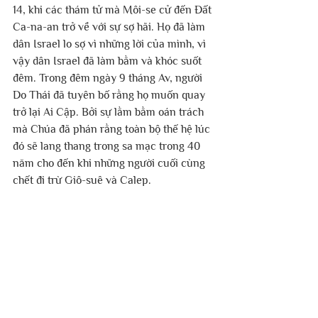
14, khi các thám tử mà Môi-se cử đến Đất 
Ca-na-an trở về với sự sợ hãi. Họ đã làm 
dân Israel lo sợ vì những lời của mình, vì 
vậy dân Israel đã làm bằm và khóc suốt 
đêm. Trong đêm ngày 9 tháng Av, người 
Do Thái đã tuyên bố rằng họ muốn quay 
trở lại Ai Cập. Bởi sự lằm bằm oán trách 
mà Chúa đã phán rằng toàn bộ thế hệ lúc 
đó sẽ lang thang trong sa mạc trong 40 
năm cho đến khi những người cuối cùng 
chết đi trừ Giô-suê và Calep. 