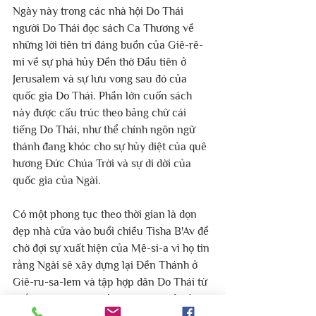
Ngày này trong các nhà hội Do Thái 
người Do Thái đọc sách Ca Thương về 
những lời tiên tri đáng buồn của Giê-rê-
mi về sự phá hủy Đền thờ Đầu tiên ở 
Jerusalem và sự lưu vong sau đó của 
quốc gia Do Thái. Phần lớn cuốn sách 
này được cấu trúc theo bảng chữ cái 
tiếng Do Thái, như thể chính ngôn ngữ 
thánh đang khóc cho sự hủy diệt của quê 
hương Đức Chúa Trời và sự di dời của 
quốc gia của Ngài.
Có một phong tục theo thời gian là dọn 
dẹp nhà cửa vào buổi chiều Tisha B'Av để 
chờ đợi sự xuất hiện của Mê-si-a vì họ tin 
rằng Ngài sẽ xây dựng lại Đền Thánh ở 
Giê-ru-sa-lem và tập hợp dân Do Thái từ 
khắp nơi trên trái đất và đưa họ trở về 