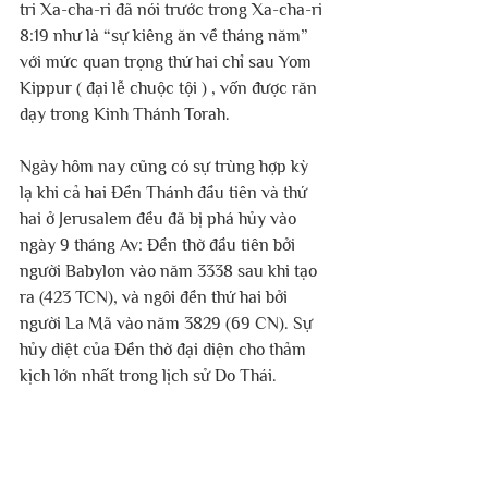
tri Xa-cha-ri đã nói trước trong Xa-cha-ri 
8:19 như là “sự kiêng ăn về tháng năm” 
với mức quan trọng thứ hai chỉ sau Yom 
Kippur ( đại lễ chuộc tội ) , vốn được răn 
dạy trong Kinh Thánh Torah.
Ngày hôm nay cũng có sự trùng hợp kỳ 
lạ khi cả hai Đền Thánh đầu tiên và thứ 
hai ở Jerusalem đều đã bị phá hủy vào 
ngày 9 tháng Av: Đền thờ đầu tiên bởi 
người Babylon vào năm 3338 sau khi tạo 
ra (423 TCN), và ngôi đền thứ hai bởi 
người La Mã vào năm 3829 (69 CN). Sự 
hủy diệt của Đền thờ đại diện cho thảm 
kịch lớn nhất trong lịch sử Do Thái. 