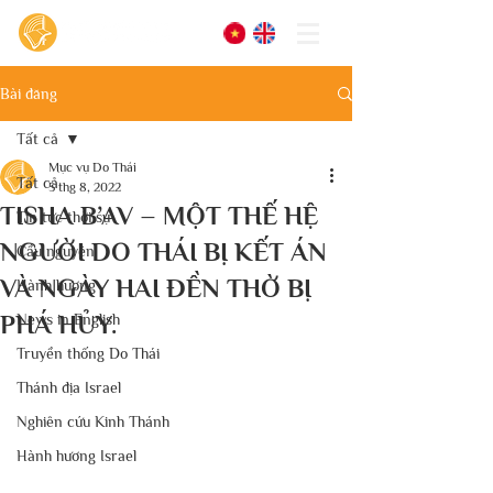
Bài đăng
Tất cả
Mục vụ Do Thái
Tất cả
5 thg 8, 2022
TISHA B’AV – MỘT THẾ HỆ
Tin tức thời sự
NGƯỜI DO THÁI BỊ KẾT ÁN
Cầu nguyện
VÀ NGÀY HAI ĐỀN THỜ BỊ
Hành hương
PHÁ HỦY.
News in English
Truyền thống Do Thái
Thánh địa Israel
Nghiên cứu Kinh Thánh
Hành hương Israel